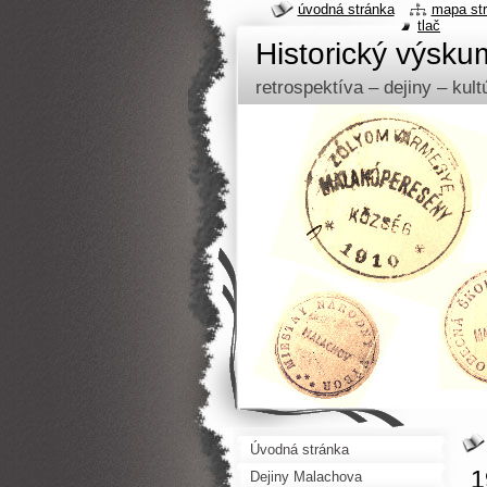
úvodná stránka
mapa st
tlač
Historický výsk
retrospektíva – dejiny – kul
Úvodná stránka
1
Dejiny Malachova