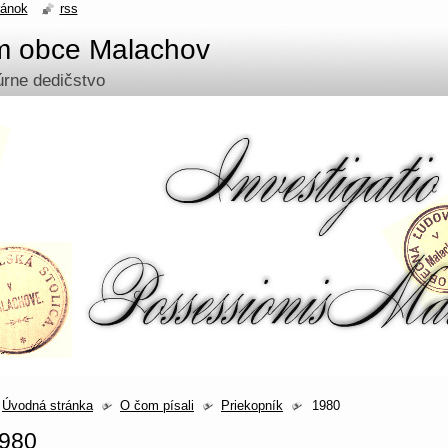
ránok
rss
um obce Malachov
túrne dedičstvo
Úvodná stránka
O čom písali
Priekopník
1980
980