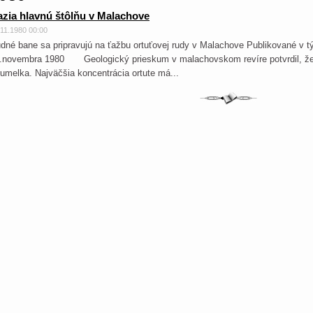
zia hlavnú štôlňu v Malachove
.11.1980 00:00
dné bane sa pripravujú na ťažbu ortuťovej rudy v Malachove Publikované v t
.novembra 1980 Geologický prieskum v malachovskom revíre potvrdil, že 
rumelka. Najväčšia koncentrácia ortute má...