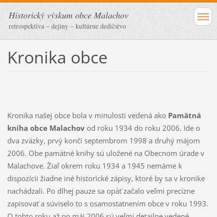
Historický výskum obce Malachov
retrospektíva – dejiny – kultúrne dedičstvo
Kronika obce
Kronika našej obce bola v minulosti vedená ako
Pamätná
kniha obce Malachov
od roku 1934 do roku 2006. Ide o
dva zväzky, prvý končí septembrom 1998 a druhý májom
2006. Obe pamätné knihy sú uložené na Obecnom úrade v
Malachove. Žiaľ okrem roku 1934 a 1945 nemáme k
dispozícii žiadne iné historické zápisy, ktoré by sa v kronike
nachádzali. Po dlhej pauze sa opäť začalo veľmi precízne
zapisovať a súviselo to s osamostatnením obce v roku 1993.
O tohto roku až po máj 2006 sú veľmi detailne vedené