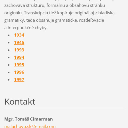
zachováva štruktúru, formálnu a obsahovú stránku
originálu. Transkripcia tiež kopíruje originál aj z hľadiska
gramatiky, teda obsahuje gramatické, rozdeľovacie
a interpunkčné chyby.
1934
1945
1993
1994
1995
1996
1997
Kontakt
Mgr. Tomáš Cimerman
malachov
o.sk@gma
il.com