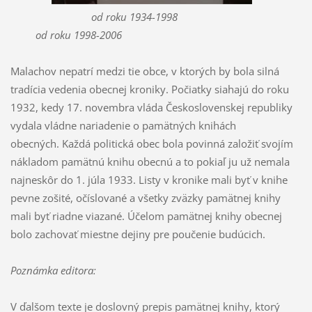
od roku 1934-1998
od roku 1998-2006
Malachov nepatrí medzi tie obce, v ktorých by bola silná
tradícia vedenia obecnej kroniky. Počiatky siahajú do roku
1932, kedy 17. novembra vláda Československej republiky
vydala vládne nariadenie o pamätných knihách
obecných.
Každá politická obec bola povinná založiť svojím
nákladom pamätnú knihu obecnú a to pokiaľ ju už nemala
najneskôr do 1. júla 1933. Listy v kronike mali byť v knihe
pevne zošité, očíslované a všetky zväzky pamätnej knihy
mali byť riadne viazané. Účelom pamätnej knihy obecnej
bolo zachovať miestne dejiny pre poučenie budúcich.
Poznámka editora:
V ďalšom texte je doslovný prepis pamätnej knihy, ktorý