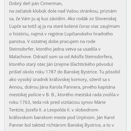
Dobrý deň pán Cimerman,
na začiatok klobúk dole nad Vašou stránkou, priznám
sa, že Vám ju aj kus závidím. Ako rodák zo Slovenskej
Ľupče sa totiž aj ja na staré kolená čoraz viac zaujímam
o históriu, najmä v regióne Ľupčianskeho hradného
panstva. V ostatnej dobe pracujem na rode
Steinsdorfer, ktorého jedna vetva sa usadila v
Malachove. Odrazil som sa od Adolfa Steinsdorfera,
ktorého starý otec Ján (zrejme šľachtického pôvodu)
prišiel okolo roku 1787 do Banskej Bystrice. Tu pôsobil
ako vysoký úradník kráľovskej komory, oženil sa s
Annou, dcérou Jána Karola Pannera, prvého kapitána
mestskej polície v B. B., ktorého mestská rada zvolila v
roku 1763, teda rok pred vizitáciou synov Márie
Terézie, Jozefa II. a Leopolda II. v slobodnom
kráľovskom banskom meste pod Urpínom. Ján Karol
Panner bol taktiež richtárom Banskej Bystrice, a to v