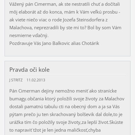
Vážený pán Cimerman, ak ste nestratili chuť a dočítali
môj elaborát až do konca, mám k Vám veľkú prosbu -
ak viete niečo viac o rode Jozefa Steinsdorfera z
Malachova, neprezradili by ste mi to? Bol by som Vám
nesmierne vďačný.
Pozdravuje Vás Jano Balkovic alias Chotárik
Pravda oči kole
J STRITZ
11.02.2013
Pán Cimerman dejiny nemožno meniť ako stranícke
bumagy.občania ktorý položili svoje životy za Malachov
dostali pamatnú tabulu cti na obecný dom a ja sa Vás
pýtam prečo ju ten skrachovaný bolševik dal dole,to je
urážka tím čo položily svoje životy,za lepší život.Skúste
to napraviť tžot je len jedna maličkosť,chyba