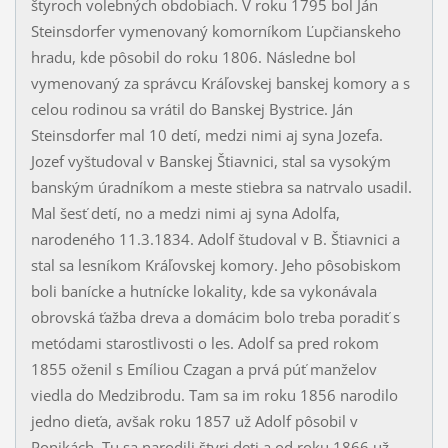
štyroch volebných obdobiach. V roku 1795 bol Ján
Steinsdorfer vymenovaný komorníkom Ľupčianskeho
hradu, kde pôsobil do roku 1806. Následne bol
vymenovaný za správcu Kráľovskej banskej komory a s
celou rodinou sa vrátil do Banskej Bystrice. Ján
Steinsdorfer mal 10 detí, medzi nimi aj syna Jozefa.
Jozef vyštudoval v Banskej Štiavnici, stal sa vysokým
banským úradníkom a meste stiebra sa natrvalo usadil.
Mal šesť detí, no a medzi nimi aj syna Adolfa,
narodeného 11.3.1834. Adolf študoval v B. Štiavnici a
stal sa lesníkom Kráľovskej komory. Jeho pôsobiskom
boli banícke a hutnícke lokality, kde sa vykonávala
obrovská ťažba dreva a domácim bolo treba poradiť s
metódami starostlivosti o les. Adolf sa pred rokom
1855 oženil s Emíliou Czagan a prvá púť manželov
viedla do Medzibrodu. Tam sa im roku 1856 narodilo
jedno dieťa, avšak roku 1857 už Adolf pôsobil v
Ponikách. Tu sa narodili štyri deti a od roku 1866 už