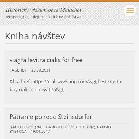
Historický výskum obce Malachov
retrospektíva – dejiny – kultúrne dedičstvo
Kniha návštev
viagra levitra cialis for free
TAGEFIERI
25.08.2021
&lt;a href=https://cialiswwshop.com/&gt;best site to
buy cialis online&lt;/a&gt;
Pátranie po rode Steinsdorfer
JÁN BALKOVIC (NA FB JANO BALKOVIC CHOTÁRIK), BANSKÁ
BYSTRICA
19.04.2017