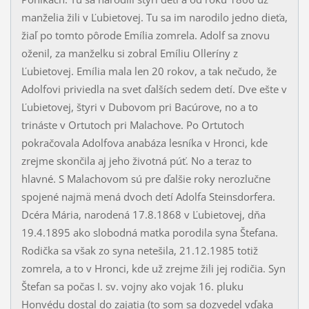
manželia žili v Ľubietovej. Tu sa im narodilo jedno dieťa,
žiaľ po tomto pôrode Emília zomrela. Adolf sa znovu
oženil, za manželku si zobral Emíliu Olleríny z
Ľubietovej. Emília mala len 20 rokov, a tak nečudo, že
Adolfovi priviedla na svet ďalších sedem detí. Dve ešte v
Ľubietovej, štyri v Dubovom pri Bacúrove, no a to
trináste v Ortutoch pri Malachove. Po Ortutoch
pokračovala Adolfova anabáza lesníka v Hronci, kde
zrejme skončila aj jeho životná púť. No a teraz to
hlavné. S Malachovom sú pre ďalšie roky nerozlučne
spojené najmä mená dvoch detí Adolfa Steinsdorfera.
Dcéra Mária, narodená 17.8.1868 v Ľubietovej, dňa
19.4.1895 ako slobodná matka porodila syna Štefana.
Rodička sa však zo syna netešila, 21.12.1985 totiž
zomrela, a to v Hronci, kde už zrejme žili jej rodičia. Syn
Štefan sa počas I. sv. vojny ako vojak 16. pluku
Honvédu dostal do zajatia (to som sa dozvedel vďaka