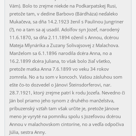
Vám). Bolo to zrejme niekde na Podkarpatskej Rusi,
pretože tam, v dedine Barbovo (Bárdháza) neďaleko
Mukačeva, sa dňa 14.2.1923 ženil s Paulínou Jungriner
(?), no a tam sa aj usadil. Adolfov syn Jozef, narodený
11.6.1870, sa dňa 2.11.1894 oženil s Annou, dcérou
Mateja Mlynárika a Zuzany Solivajsovej z Malachova.
Manželom sa 6.1.1896 narodila dcéra Anna, no a
16.2.1899 dcéra Juliana, to však bolo žiaľ všetko,
pretože matka Anna 7.6.1899 vo veku 34 rokov
zomrela. No a tu som v koncoch. Vašou zásluhou som
ešte čo-to dozvedel o Jánovi Šteinsdorferovi, nar.
28.7.1921, ktorý zrejme patrí k rodu Jozefa. Nevedno či
Ján bol priamo jeho synom z druhého manželstva,
príbuzenský vzťah tam však určite je, pretože Jánove
meno je vyryté na pomníku spolu s Jozefovou dcérou
Annou v malachovskom cintoríne, no a vedľa odpočíva
Júlia, sestra Anny.