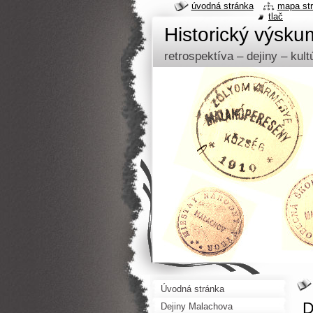
úvodná stránka
mapa st
tlač
Historický výsk
retrospektíva – dejiny – kul
Úvodná stránka
D
Dejiny Malachova