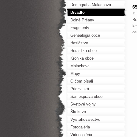
Demografia Malachova
65
Divadlo
11
Bu
Dolné Pršany
ke
Fragmenty
os
Genealógia obce
Hasičstvo
Heraldika obce
Kronika obce
Malachovci
Mapy
O čom písali
Priezviská
Samospráva obce
Svetové vojny
Školstvo
Vysťahovalectvo
Fotogaléria
Videogaléria