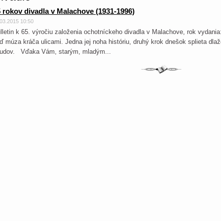
 rokov divadla v Malachove (1931-1996)
.03.2015 10:50
lletin k 65. výročiu založenia ochotníckeho divadla v Malachove, rok vydan
ď múza kráča ulicami. Jedna jej noha históriu, druhý krok dnešok splieta dla
udov. Vďaka Vám, starým, mladým...