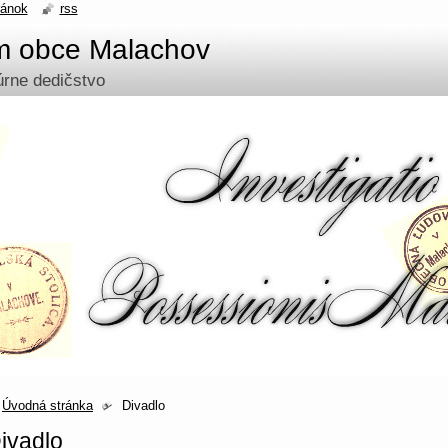
ránok
rss
um obce Malachov
túrne dedičstvo
Úvodná stránka
Divadlo
ivadlo