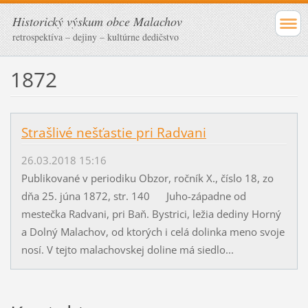
Historický výskum obce Malachov
retrospektíva – dejiny – kultúrne dedičstvo
1872
Strašlivé nešťastie pri Radvani
26.03.2018 15:16
Publikované v periodiku Obzor, ročník X., číslo 18, zo
dňa 25. júna 1872, str. 140 Juho-západne od
mestečka Radvani, pri Baň. Bystrici, ležia dediny Horný
a Dolný Malachov, od ktorých i celá dolinka meno svoje
nosí. V tejto malachovskej doline má siedlo...