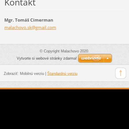
Kontakt
Mgr. Tomáš Cimerman
malachov
o.sk@gma
il.com
© Copyright Malachovo 2020.
Vytvorte si webové stránky zdarma!
Zobraziť:
Mobilnú verziu
|
Štandardnú verziu