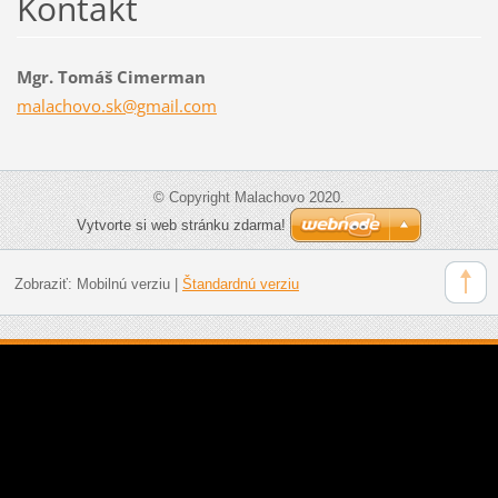
Kontakt
Mgr. Tomáš Cimerman
malachov
o.sk@gma
il.com
© Copyright Malachovo 2020.
Vytvorte si web stránku zdarma!
Zobraziť:
Mobilnú verziu
|
Štandardnú verziu