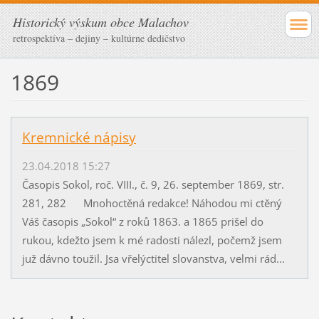
Historický výskum obce Malachov
retrospektíva – dejiny – kultúrne dedičstvo
1869
Kremnické nápisy
23.04.2018 15:27
Časopis Sokol, roč. VIII., č. 9, 26. september 1869, str.
281, 282 Mnohoctěná redakce! Náhodou mi ctěný
Váš časopis „Sokol“ z roků 1863. a 1865 prišel do
rukou, kdežto jsem k mé radosti nálezl, počemž jsem
juž dávno toužil. Jsa vřelýctitel slovanstva, velmi rád...