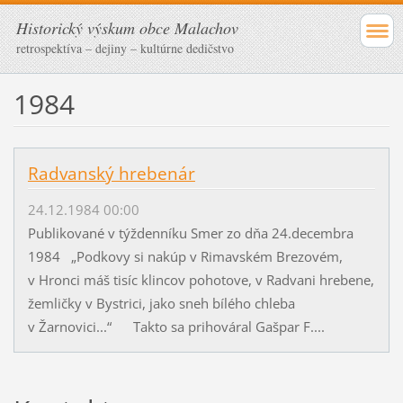
Historický výskum obce Malachov
retrospektíva – dejiny – kultúrne dedičstvo
1984
Radvanský hrebenár
24.12.1984 00:00
Publikované v týždenníku Smer zo dňa 24.decembra
1984 „Podkovy si nakúp v Rimavském Brezovém,
v Hronci máš tisíc klincov pohotove, v Radvani hrebene,
žemličky v Bystrici, jako sneh bílého chleba
v Žarnovici...“ Takto sa prihováral Gašpar F....