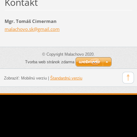
Kontakt
Mgr. Tomáš Cimerman
malachov
o.sk@gma
il.com
© Copyright Malachovo 2020.
Tvorba web stránok zdarma
Zobraziť:
Mobilnú verziu
|
Štandardnú verziu