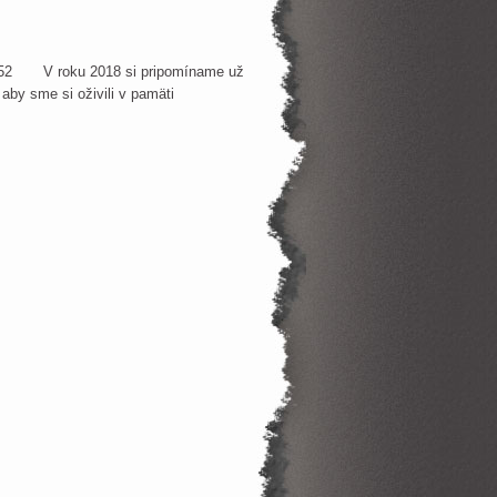
tr. 352 V roku 2018 si pripomíname už
 aby sme si oživili v pamäti