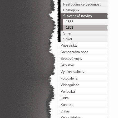
Pešťbudínske vedomosti
Priekopník
Slovenské noviny
1858
1859
Smer
Sokol
Priezviská
Samospráva obce
Svetové vojny
Školstvo
Vysťahovalectvo
Fotogaléria
Videogaléria
Periodiká
Links
Kontakt
O nás
Kniha návštev