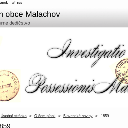
ránok
rss
um obce Malachov
túrne dedičstvo
Úvodná stránka
O čom písali
Slovenské noviny
1859
859