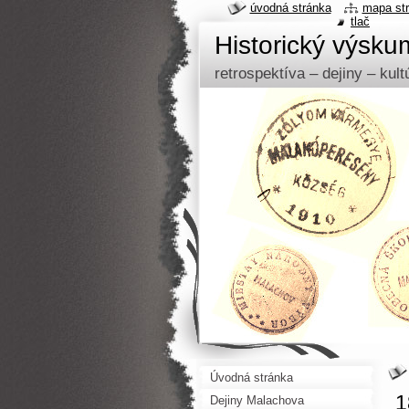
úvodná stránka
mapa st
tlač
Historický výsk
retrospektíva – dejiny – kul
Úvodná stránka
1
Dejiny Malachova