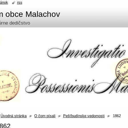
ránok
rss
um obce Malachov
túrne dedičstvo
Úvodná stránka
O čom písali
Pešťbudínske vedomosti
1862
862