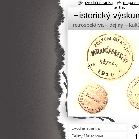
úvodná stránka
mapa st
tlač
Historický výsk
retrospektíva – dejiny – kul
Úvodná stránka
1
Dejiny Malachova