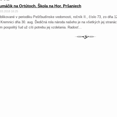
máčik na Ortútoch. Škola na Hor. Pršaniech
.03.2018 16:25
blikované v periodiku Pešťbudínske vedomosti, ročník II., číslo 73, zo dňa
Kremnici dňa 30. aug. Ďedičná rola národa našeho je na všetkých jej stranác
m pospolitý ľud už cíti potrebu jej vzdelania. Radosť...