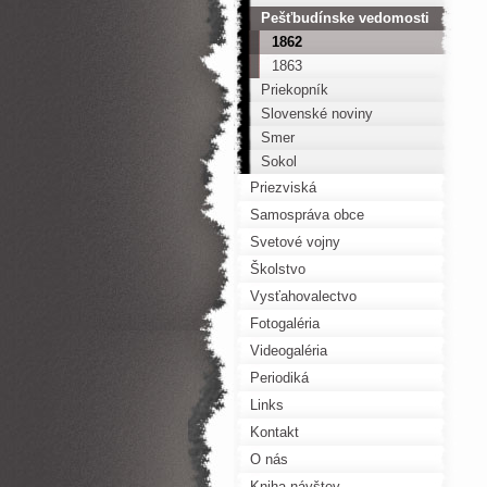
Pešťbudínske vedomosti
1862
1863
Priekopník
Slovenské noviny
Smer
Sokol
Priezviská
Samospráva obce
Svetové vojny
Školstvo
Vysťahovalectvo
Fotogaléria
Videogaléria
Periodiká
Links
Kontakt
O nás
Kniha návštev