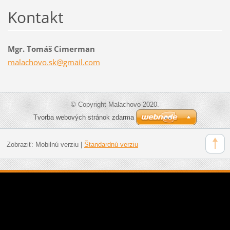
Kontakt
Mgr. Tomáš Cimerman
malachov
o.sk@gma
il.com
© Copyright Malachovo 2020.
Tvorba webových stránok zdarma
Zobraziť:
Mobilnú verziu
|
Štandardnú verziu