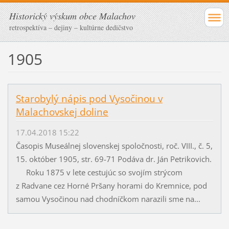
Historický výskum obce Malachov
retrospektíva – dejiny – kultúrne dedičstvo
1905
Starobylý nápis pod Vysočinou v
Malachovskej doline
17.04.2018 15:22
Časopis Museálnej slovenskej spoločnosti, roč. VIII., č. 5,
15. október 1905, str. 69-71 Podáva dr. Ján Petrikovich.
Roku 1875 v lete cestujúc so svojím strýcom
z Radvane cez Horné Pršany horami do Kremnice, pod
samou Vysočinou nad chodníčkom narazili sme na...