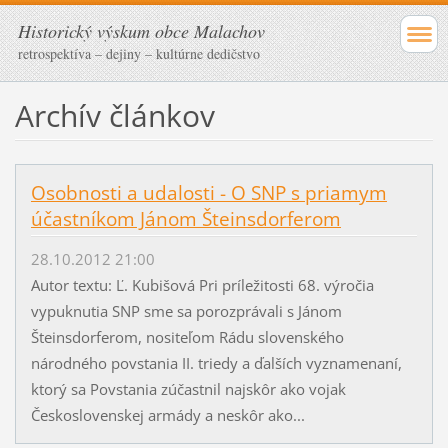
Historický výskum obce Malachov
retrospektíva – dejiny – kultúrne dedičstvo
Archív článkov
Osobnosti a udalosti - O SNP s priamym
účastníkom Jánom Šteinsdorferom
28.10.2012 21:00
Autor textu: Ľ. Kubišová Pri príležitosti 68. výročia
vypuknutia SNP sme sa porozprávali s Jánom
Šteinsdorferom, nositeľom Rádu slovenského
národného povstania II. triedy a ďalších vyznamenaní,
ktorý sa Povstania zúčastnil najskôr ako vojak
Československej armády a neskôr ako...