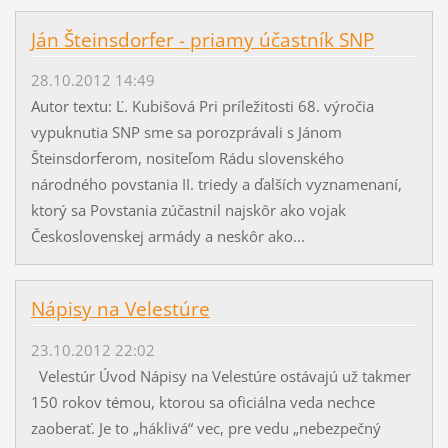
Ján Šteinsdorfer - priamy účastník SNP
28.10.2012 14:49
Autor textu: Ľ. Kubišová Pri príležitosti 68. výročia
vypuknutia SNP sme sa porozprávali s Jánom
Šteinsdorferom, nositeľom Rádu slovenského
národného povstania II. triedy a ďalších vyznamenaní,
ktorý sa Povstania zúčastnil najskôr ako vojak
Československej armády a neskôr ako...
Nápisy na Velestúre
23.10.2012 22:02
Velestúr Úvod Nápisy na Velestúre ostávajú už takmer
150 rokov témou, ktorou sa oficiálna veda nechce
zaoberať. Je to „háklivá“ vec, pre vedu „nebezpečný