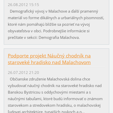
26.08.2012 15:15
Demografický vývoj v Malachove a ďalší pramenný
materiál vo forme dikálnych a urbariálnych písomností,
ktoré nám pomáhajú bližšie sa pozrieť na vývoj
obyvateľstva v obci. Podrobnejšie informácie si
prečítate v sekcii: Demografia Malachova.
Podporte projekt Náučný chodník na
staroveké hradisko nad Malachovom
26.07.2012 21:20
Občianske združenie Malachovská dolina chce
vybudovať náučný chodník na staroveké hradisko nad
Banskou Bystricou s oddychovými miestami a s
náučnými tabuľami, ktoré budú informovať o známom
starovekom a stredovekom hradisku, o malachovskej
ľudovej architektúre, tunajších zvykoch a o...