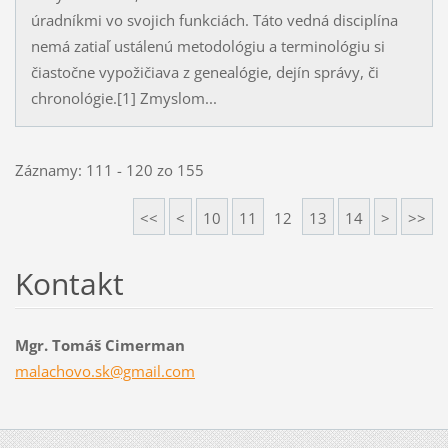
úradníkmi vo svojich funkciách. Táto vedná disciplína
nemá zatiaľ ustálenú metodológiu a terminológiu si
čiastočne vypožičiava z genealógie, dejín správy, či
chronológie.[1] Zmyslom...
Záznamy: 111 - 120 zo 155
<<
<
10
11
12
13
14
>
>>
Kontakt
Mgr. Tomáš Cimerman
malachov
o.sk@gma
il.com