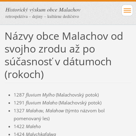
Historický výskum obce Malachov
retrospektíva – dejiny – kultúrne dedičstvo
Názvy obce Malachov od
svojho zrodu až po
súčasnosť v dátumoch
(rokoch)
1287
fluvium Mylho
(Malachovský potok)
1291
fluvium Malaho
(Malachovský potok)
1327
Malahav, Malahow
(týmto názvom bol
pomenovaný les)
1422
Maleho
1424
Malychkafalwa