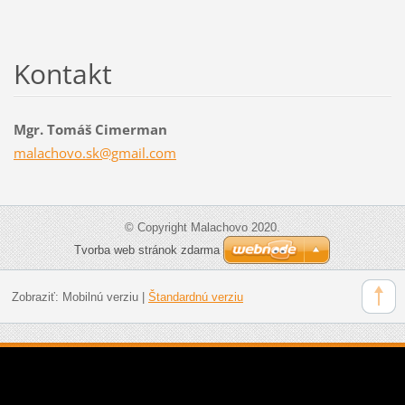
Kontakt
Mgr. Tomáš Cimerman
malachov
o.sk@gma
il.com
© Copyright Malachovo 2020.
Tvorba web stránok zdarma
Zobraziť:
Mobilnú verziu
|
Štandardnú verziu