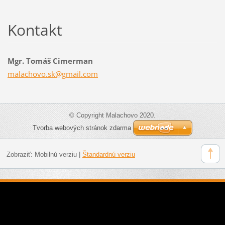
Kontakt
Mgr. Tomáš Cimerman
malachov
o.sk@gma
il.com
© Copyright Malachovo 2020.
Tvorba webových stránok zdarma
Zobraziť:
Mobilnú verziu
|
Štandardnú verziu