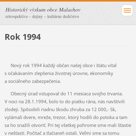
Historický výskum obce Malachov
retrospektíva – dejiny – kultúrne dedičstvo
Rok 1994
Nový rok 1994 každý občan našej obce i štátu vítal
s očakávaním zlepšenia životnej úrovne, ekonomiky
a sociálneho zabezpečenia.
Obecný úrad vstupoval do 11 mesiaca svojho trvania.
V noci na 28.1.1994, bolo to do piatku rána, nás navštívili
zlodeji. Spôsobili riadnu škodu zhruba za 12 000,- Sk,
vylámali dvere, mreže, trezor, ktorý hodili do potoka a tam
sa ho snažili otvoriť. Pri tej všetkej pohrome sme mali šťastie
v nešťastí. Počítač a tlačiareň ostali. Veľmi sme sa tomu