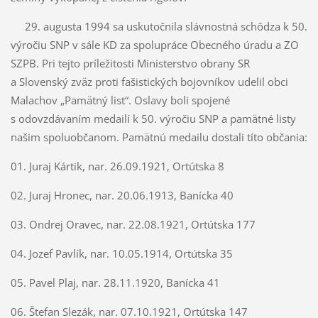
29. augusta 1994 sa uskutočnila slávnostná schôdza k 50.
výročiu SNP v sále KD za spolupráce Obecného úradu a ZO
SZPB. Pri tejto príležitosti Ministerstvo obrany SR
a Slovenský zväz proti fašistických bojovníkov udelil obci
Malachov „Pamätný list“. Oslavy boli spojené
s odovzdávaním medailí k 50. výročiu SNP a pamätné listy
našim spoluobčanom. Pamätnú medailu dostali títo občania:
01. Juraj Kártik, nar. 26.09.1921, Ortútska 8
02. Juraj Hronec, nar. 20.06.1913, Banícka 40
03. Ondrej Oravec, nar. 22.08.1921, Ortútska 177
04. Jozef Pavlík, nar. 10.05.1914, Ortútska 35
05. Pavel Plaj, nar. 28.11.1920, Banícka 41
06. Štefan Slezák, nar. 07.10.1921, Ortútska 147