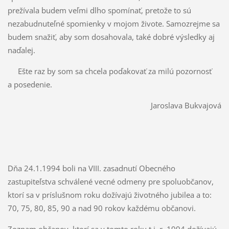
prežívala budem veľmi dlho spomínať, pretože to sú
nezabudnuteľné spomienky v mojom živote. Samozrejme sa
budem snažiť, aby som dosahovala, také dobré výsledky aj
naďalej.
Ešte raz by som sa chcela poďakovať za milú pozornosť
a posedenie.
Jaroslava Bukvajová
Dňa 24.1.1994 boli na VIII. zasadnutí Obecného
zastupiteľstva schválené vecné odmeny pre spoluobčanov,
ktorí sa v príslušnom roku dožívajú životného jubilea a to:
70, 75, 80, 85, 90 a nad 90 rokov každému občanovi.
Zoznam občanov, ktorí sa v tomto roku t.j. r. 1994 dožívajú