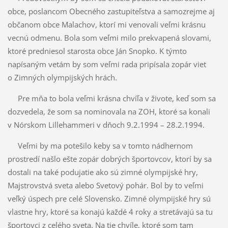
obce, poslancom Obecného zastupiteľstva a samozrejme aj
občanom obce Malachov, ktorí mi venovali veľmi krásnu
vecnú odmenu. Bola som veľmi milo prekvapená slovami,
ktoré predniesol starosta obce Ján Snopko. K týmto
napísaným vetám by som veľmi rada pripísala zopár viet
o Zimných olympijských hrách.
Pre mňa to bola veľmi krásna chvíľa v živote, keď som sa
dozvedela, že som sa nominovala na ZOH, ktoré sa konali
v Nórskom Lillehammeri v dňoch 9.2.1994 – 28.2.1994.
Veľmi by ma potešilo keby sa v tomto nádhernom
prostredí našlo ešte zopár dobrých športovcov, ktorí by sa
dostali na také podujatie ako sú zimné olympijské hry,
Majstrovstvá sveta alebo Svetový pohár. Bol by to veľmi
veľký úspech pre celé Slovensko. Zimné olympijské hry sú
vlastne hry, ktoré sa konajú každé 4 roky a stretávajú sa tu
športovci z celého sveta. Na tie chvíle, ktoré som tam