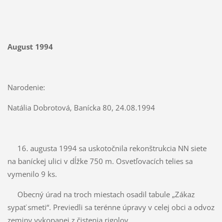
August 1994
Narodenie:
Natália Dobrotová, Banícka 80, 24.08.1994
16. augusta 1994 sa uskotočnila rekonštrukcia NN siete
na baníckej ulici v dĺžke 750 m. Osvetľovacích telies sa
vymenilo 9 ks.
Obecný úrad na troch miestach osadil tabule „Zákaz
sypať smeti“. Previedli sa terénne úpravy v celej obci a odvoz
zeminy vykopanej z čistenia rigolov.