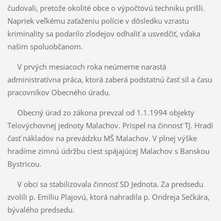
čudovali, pretože okolité obce o výpočtovú techniku prišli.
Napriek veľkému zaťaženiu polície v dôsledku vzrastu
kriminality sa podarilo zlodejov odhaliť a usvedčiť, vďaka
našim spoluobčanom.
V prvých mesiacoch roka neúmerne narastá
administratívna práca, ktorá zaberá podstatnú časť síl a času
pracovníkov Obecného úradu.
Obecný úrad zo zákona prevzal od 1.1.1994 objekty
Telovýchovnej jednoty Malachov. Prispel na činnosť TJ. Hradí
časť nákladov na prevádzku MŠ Malachov. V plnej výške
hradíme zimnú údržbu ciest spájajúcej Malachov s Banskou
Bystricou.
V obci sa stabilizovala činnosť SD Jednota. Za predsedu
zvolili p. Emíliu Plajovú, ktorá nahradila p. Ondreja Sečkára,
bývalého predsedu.