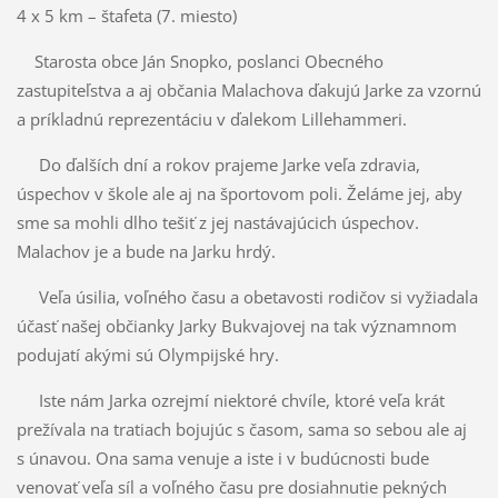
4 x 5 km – štafeta (7. miesto)
Starosta obce Ján Snopko, poslanci Obecného
zastupiteľstva a aj občania Malachova ďakujú Jarke za vzornú
a príkladnú reprezentáciu v ďalekom Lillehammeri.
Do ďalších dní a rokov prajeme Jarke veľa zdravia,
úspechov v škole ale aj na športovom poli. Želáme jej, aby
sme sa mohli dlho tešiť z jej nastávajúcich úspechov.
Malachov je a bude na Jarku hrdý.
Veľa úsilia, voľného času a obetavosti rodičov si vyžiadala
účasť našej občianky Jarky Bukvajovej na tak významnom
podujatí akými sú Olympijské hry.
Iste nám Jarka ozrejmí niektoré chvíle, ktoré veľa krát
prežívala na tratiach bojujúc s časom, sama so sebou ale aj
s únavou. Ona sama venuje a iste i v budúcnosti bude
venovať veľa síl a voľného času pre dosiahnutie pekných