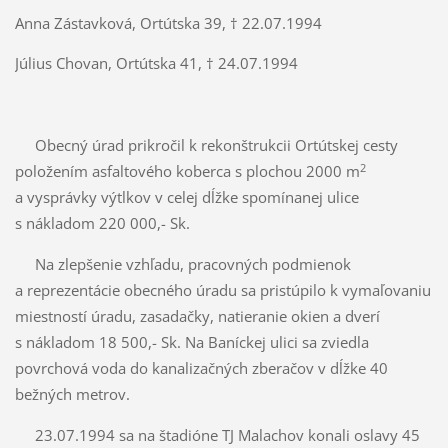
Anna Zástavková, Ortútska 39, † 22.07.1994
Július Chovan, Ortútska 41, † 24.07.1994
Obecný úrad prikročil k rekonštrukcii Ortútskej cesty
2
položením asfaltového koberca s plochou 2000 m
a vysprávky výtlkov v celej dĺžke spomínanej ulice
s nákladom 220 000,- Sk.
Na zlepšenie vzhľadu, pracovných podmienok
a reprezentácie obecného úradu sa pristúpilo k vymaľovaniu
miestností úradu, zasadačky, natieranie okien a dverí
s nákladom 18 500,- Sk. Na Baníckej ulici sa zviedla
povrchová voda do kanalizačných zberačov v dĺžke 40
bežných metrov.
23.07.1994 sa na štadióne TJ Malachov konali oslavy 45