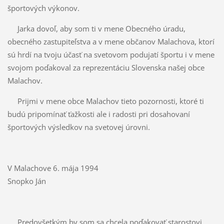
športových výkonov.
Jarka dovoľ, aby som ti v mene Obecného úradu,
obecného zastupiteľstva a v mene občanov Malachova, ktorí
sú hrdí na tvoju účasť na svetovom podujatí športu i v mene
svojom poďakoval za reprezentáciu Slovenska našej obce
Malachov.
Prijmi v mene obce Malachov tieto pozornosti, ktoré ti
budú pripomínať ťažkosti ale i radosti pri dosahovaní
športových výsledkov na svetovej úrovni.
V Malachove 6. mája 1994
Snopko Ján
Predovšetkým by som sa chcela poďakovať starostovi