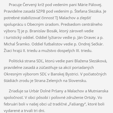
Pracuje Červený kríž pod vedením pani Márie Pálovej.
Pravidelne zasadá SZPB pod vedením p. Štefana Slezáka. Je
potrebné stabilizovať činnosť TJ Malachov a zlepšiť
spoluprácu s Obecným úradom. Predsedom centrálneho
výboru TJ je p. Branislav Bosák, ktorý zároveň vedie
i turistický oddiel. Oddiel lyžiarov vedie p. Ján Oravec a p.
Michal Šramko. Oddiel futbalistov vedie p. Ondrej Sečkár.
Žiaci hrajú II. triedu a mužstvo dospelých III. triedu.
Politická strana SDĽ, ktorú vedie pani Blažena Slezáková,
pravidelne zasadá a zúčastňuje sa akcií poriadaných
Okresným výborom SDĽ v Banskej Bystrici. V počiatočných
štádiách zrodu je Strana Zelených na Slovensku.
Zriaďuje sa Urbár Dolné Pršany a Malachov a Mutnianska
spoločnosť. V obci pôsobí i poľovné združenie Ortúty. Vo
februári boli v našej obci už tradičné „Fašiangy“, ktoré boli
vydarené a trvali tri dni.