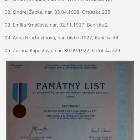
02. Ondrej Žabka, nar. 03.04.1928, Ortútska 235
03. Emília Krnáčová, nar. 02.11.1927, Banícka 2
04. Anna Hrachovinová, nar. 06.07.1927, Banícka 44
05. Zuzana Kapustová, nar. 30.09.1922, Ortútska 229