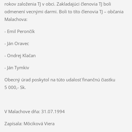
rokov založenia TJ v obci. Zakladajúci členovia TJ boli
odmenení vecnými darmi. Boli to títo členovia TJ – občania
Malachova:
- Emil Perončík
- Ján Oravec
- Ondrej Klačan
- Ján Tymkiv
Obecný úrad poskytol na túto udalosť finančnú čiastku
5 000,- Sk.
V Malachove dňa: 31.07.1994
Zapísala: Môciková Viera