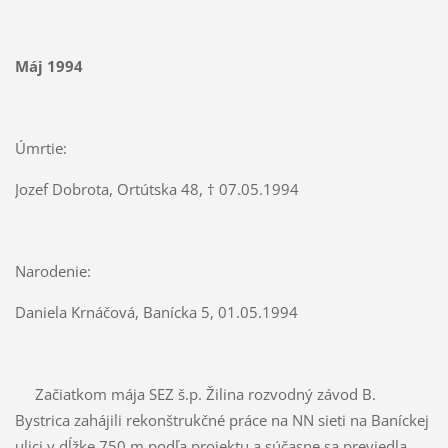
Máj 1994
Úmrtie:
Jozef Dobrota, Ortútska 48, † 07.05.1994
Narodenie:
Daniela Krnáčová, Banícka 5, 01.05.1994
Začiatkom mája SEZ š.p. Žilina rozvodný závod B.
Bystrica zahájili rekonštrukčné práce na NN sieti na Baníckej
ulici v dĺžke 750 m podľa projektu a súčasne sa previedla