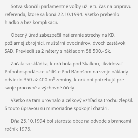
Sotva skončili parlamentné voľby už je tu čas na prípravu
referenda, ktoré sa koná 22.10.1994. Všetko prebehlo
hladko a bez komplikácii.
Obecný úrad zabezpečil natieranie strechy na KD,
požiarnej zbrojnici, muštárni ovocinárov, dvoch zastávok
SAD. Previedli sa 2 nátery s nákladom 58 500,- Sk.
Začala sa skládka, ktorá bola pod Skalkou, likvidovať.
Poľnohospodárske učilište Pod Bánošom na svoje náklady
3
odviezlo 350 až 400 m
zeminy, ktorú oni potrebujú pre
svoje pracovné a výchovné účely.
Všetko sa tam urovnalo a celkový vzhľad sa trochu zlepšil.
S touto úpravou sú mimoriadne spokojní chatári.
Dňa 25.10.1994 bol starosta obce na odvode s brancami
ročník 1976.