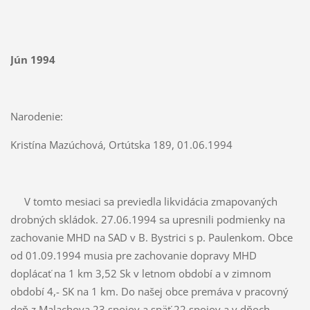
Jún 1994
Narodenie:
Kristína Mazúchová, Ortútska 189, 01.06.1994
V tomto mesiaci sa previedla likvidácia zmapovaných
drobných skládok. 27.06.1994 sa upresnili podmienky na
zachovanie MHD na SAD v B. Bystrici s p. Paulenkom. Obce
od 01.09.1994 musia pre zachovanie dopravy MHD
doplácať na 1 km 3,52 Sk v letnom období a v zimnom
období 4,- SK na 1 km. Do našej obce premáva v pracovný
deň z Malachova 23 spojov a späť 22 spojov a v dňoch