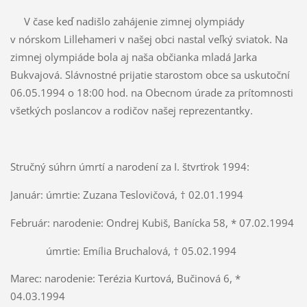
V čase keď nadišlo zahájenie zimnej olympiády
v nórskom Lillehameri v našej obci nastal veľký sviatok. Na
zimnej olympiáde bola aj naša občianka mladá Jarka
Bukvajová. Slávnostné prijatie starostom obce sa uskutoční
06.05.1994 o 18:00 hod. na Obecnom úrade za prítomnosti
všetkých poslancov a rodičov našej reprezentantky.
Stručný súhrn úmrtí a narodení za I. štvrťrok 1994:
Január: úmrtie: Zuzana Teslovičová, † 02.01.1994
Február: narodenie: Ondrej Kubiš, Banícka 58, * 07.02.1994
úmrtie: Emília Bruchalová, † 05.02.1994
Marec: narodenie: Terézia Kurtová, Bučinová 6, *
04.03.1994