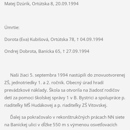
Matej Dzúrik, Ortútska 8, 20.09.1994
Úmrtie:
Dorota (Eva) Kubišová, Ortútska 78, † 04.09.1994
Ondrej Dobrota, Banícka 65, † 27.09.1994
Naši žiaci 5. septembra 1994 nastúpili do znovuotvorenej
ZŠ, jednotriedky 1. a 2. ročník. Obecný úrad hradí
prevádzkové náklady. Škola sa otvorila na žiadosť rodičov
detí za pomoci školskej správy 1 v B. Bystrici a spolupráce p.
riaditeľky MŠ Hudákovej a p. riaditeľky ZŠ Vitovskej.
Ďalej sa pokračovalo v rekonštrukčných prácach NN siete
na Baníckej ulici v dĺžke 550 m s výmenou osvetľovacích