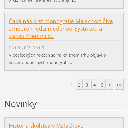
v Malachove uskutočnila verejná...
Čaká nás krst monografie Malachov: Živé
striebro medzi medenou Bystricou a
zlatou Kremnicou
15.05.2019 10:08
V posledných rokoch sa na knižnom trhu objavilo
viacero odborných monografií...
1
2
3
4
5
>
>>
Novinky
História školstva v Malachove