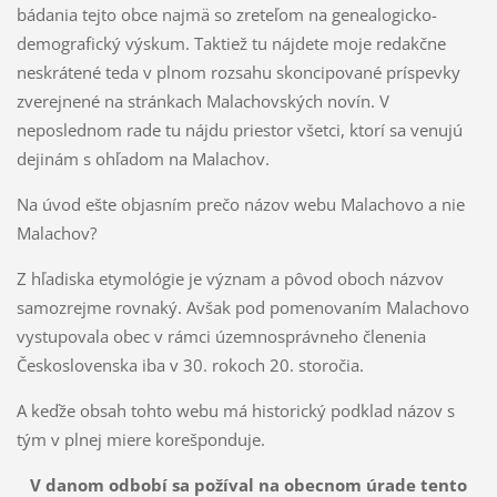
bádania tejto obce najmä so zreteľom na genealogicko-
demografický výskum. Taktiež tu nájdete moje redakčne
neskrátené teda v plnom rozsahu skoncipované príspevky
zverejnené na stránkach Malachovských novín. V
neposlednom rade tu nájdu priestor všetci, ktorí sa venujú
dejinám s ohľadom na Malachov.
Na úvod ešte objasním prečo názov webu Malachovo a nie
Malachov?
Z hľadiska etymológie je význam a pôvod oboch názvov
samozrejme rovnaký. Avšak pod pomenovaním Malachovo
vystupovala obec v rámci územnosprávneho členenia
Československa iba v 30. rokoch 20. storočia.
A keďže obsah tohto webu má historický podklad názov s
tým v plnej miere korešponduje.
V danom odbobí sa požíval na obecnom úrade tento