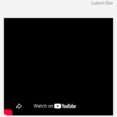
Ľudovít Štúr