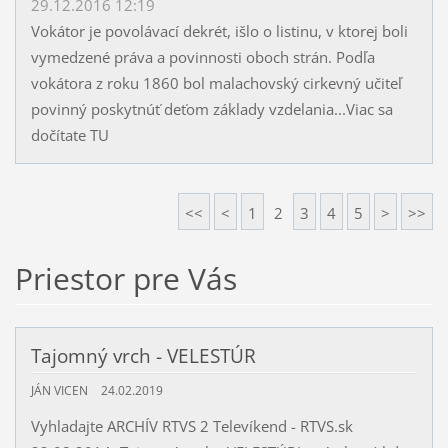
29.12.2016 12:19
Vokátor je povolávací dekrét, išlo o listinu, v ktorej boli
vymedzené práva a povinnosti oboch strán. Podľa
vokátora z roku 1860 bol malachovský cirkevný učiteľ
povinný poskytnúť deťom základy vzdelania...Viac sa
dočítate TU
<<
<
1
2
3
4
5
>
>>
Priestor pre Vás
Tajomný vrch - VELESTÚR
JÁN VICEN
24.02.2019
Vyhladajte ARCHÍV RTVS 2 Televíkend - RTVS.sk