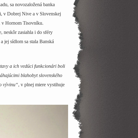
ladu, sa novozaložená banka
ci, v Dobrej Nive a v Slovenskej
 a v Hornom Tisovníku.
neskôr zasiahla i do sféry
 jej sídlom sa stala Banská
avy a ich vedúci funkcionári boli
máhajúcimi blahobyt slovenského
ho vývinu“
, v plnej miere vystihuje