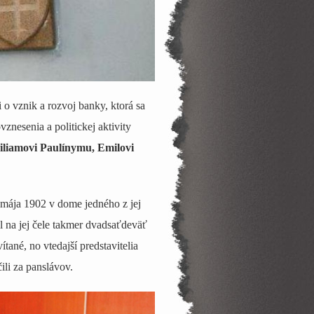
o vznik a rozvoj banky, ktorá sa
znesenia a politickej aktivity
Viliamovi Paulínymu, Emilovi
mája 1902 v dome jedného z jej
ál na jej čele takmer dvadsaťdeväť
ané, no vtedajší predstavitelia
ili za panslávov.