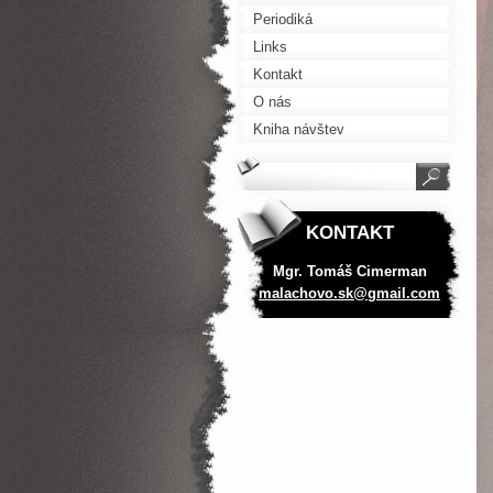
Periodiká
Links
Kontakt
O nás
Kniha návštev
KONTAKT
Mgr. Tomáš Cimerman
malachov
o.sk@gma
il.com