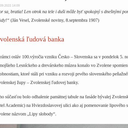
.09.2022 14:09
r sa, bratia! Len otrok na tele i duši môže byť spokojný s dnešnými po
kdy!“
(Ján Vesel, Zvolenské noviny, 8.septembra 1907)
volenská ľudová banka
rámci osláv 100.výročia vzniku Česko – Slovenska sa v pondelok 5. n
mojšieho Lesníckeho a drevárskeho múzea konalo vo Zvolene spomie
obnostiam, ktoré stáli pri vzniku a rozvoji prvého slovenského peňažné
olenskej župy – Zvolenskej ľudovej banky.
ho súčasťou bolo odhalenie pamätnej tabule na fasáde bývalej Zvolensk
tel Academic) na Hviezdoslavovej ulici ako aj pomenovanie lipového
olene názvom „Lipy slobody“.