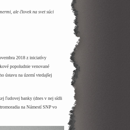
mermi, ale človek na svet súci
ovembra 2018 z iniciatívy
nkové popoludnie venované
ho ústavu na území vtedajšej
ej ľudovej banky (dnes v nej sídli
 stromoradia na Námestí SNP vo