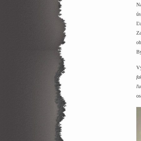
Na
ús
Ľu
Za
ob
By
Vý
fa
ľu
os