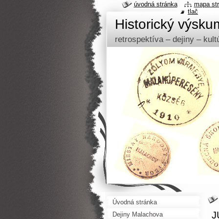
úvodná stránka
mapa st
tlač
Historický výsk
retrospektíva – dejiny – kul
Úvodná stránka
J
Dejiny Malachova