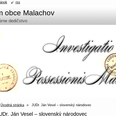
ránok
rss
um obce Malachov
túrne dedičstvo
Úvodná stránka
JUDr. Ján Vesel – slovenský národovec
UDr. Ján Vesel – slovenský národovec