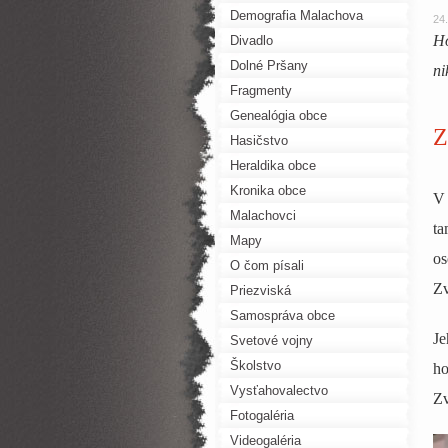
Demografia Malachova
24
Ho
Divadlo
Dolné Pršany
ni
Fragmenty
Genealógia obce
Z
Hasičstvo
Heraldika obce
Kronika obce
V 
Malachovci
ta
Mapy
os
O čom písali
Zv
Priezviská
Samospráva obce
Je
Svetové vojny
Školstvo
ho
Vysťahovalectvo
Zv
Fotogaléria
Videogaléria