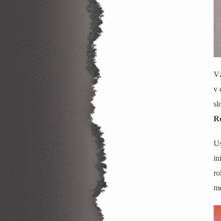
Vz
v 
sl
R
Us
in
ro
me