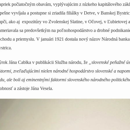
priek počiatočným obavám, vyplývajúcim z nízkeho kapitálového zák
pešne vyvíjala a postupne si zriadila filiálky v Detve, v Banskej Bystri
pči, ako aj expozitúry vo Zvolenskej Slatine, v Očovej, v Ľubietovej
meriavala sa predovšetkým na poľnohospodárstvo a drobné podnikanie, 
chodu a priemyslu. V januári 1921 dostala nový názov Národná banka a
strica.
rok Jána Cablka v publikácii Služba národu, že
„slovenské peňažné úst
ktormi, zveľaďujúcimi nielen národné hospodárstvo slovenské a napo
du, ale boli aj eminentnými faktormi slovenského národného politické
obnosť a zástoje Jána Vesela.