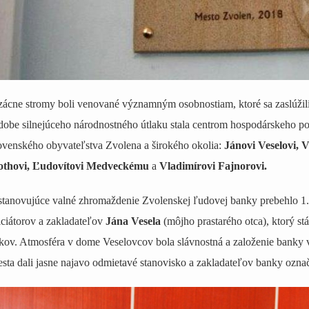
ácne stromy boli venované významným osobnostiam, ktoré sa zaslúžili 
dobe silnejúceho národnostného útlaku stala centrom hospodárskeho pov
ovenského obyvateľstva Zvolena a širokého okolia:
Jánovi Veselovi, 
othovi, Ľudovítovi Medveckému
a
Vladimírovi Fajnorovi.
tanovujúce valné zhromaždenie Zvolenskej ľudovej banky prebehlo 1.
iciátorov a zakladateľov
Jána Vesela
(môjho prastarého otca), ktorý st
kov. Atmosféra v dome Veselovcov bola slávnostná a založenie banky vít
sta dali jasne najavo odmietavé stanovisko a zakladateľov banky označ