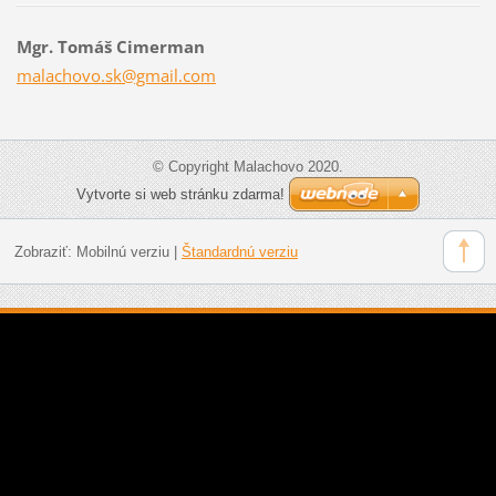
Mgr. Tomáš Cimerman
malachov
o.sk@gma
il.com
© Copyright Malachovo 2020.
Vytvorte si web stránku zdarma!
Zobraziť:
Mobilnú verziu
|
Štandardnú verziu