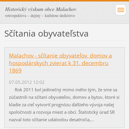
Historický výskum obce Malachov
retrospektíva – dejiny – kultúrne dedičstvo
Sčítania obyvateľstva
Malachov - sčítanie obyvateľov, domov a
hospodárskych zvierat k 31. decembru
1869
07.05.2012 12:02
Rok 2011 bol jedinečný mimo iného tým, že sme sa
zúčastnili na sčítaní obyvateľov, domov a bytov, ktoré si
kladie za cieľ vytvoriť prognózu ďalšieho vývoja našej
spoločnosti a rozvoja miest a obcí. Štatistický úrad SR
nazval toto sčítanie udalosťou desaťročia,...