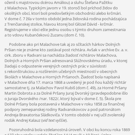
oženil s majstrovou dcérou Amáliou) a sluhu Štefana Pažitku
z Malachova. Typickým javom v 19. storočí bol príchod židov do
okolitých obcí, ktorí boli predovšetkým obchodníci alebo krčmári.
V dome č. 7 žila v tomto období jedna židovská rodina pochádzajúca
z Trenčianskej stolice, hlavou ktorej bol Glözel Dávid - krčmár.
Registrujeme v obci ešte jednu osobu s týmto druhom zamestnania
a to vdovu Kubančekovú Zuzanu (dom č. 10).
Podobne ako pri Malachove tak aj zo sčítacích hárkov Dolných
Pršian nie je známe kto zastával post richtára. Avšak v archíve Ev. a. v.
cirk. zboru v Radvani sa nachádza žiadosť richtárov Malachova,
Dolných a Horných Pršian adresovaná Slúžnovskému úradu, v ktorej
žiadajú o odpustenie verejných cestných prác v súvislosti
s rekonštrukciou a rozšírením učebných miestností v obecných
školách v Malachove a Horných Pršanoch. Žiadosť bola napísaná
v Malachove dňa 17. marca 1868 a uvedený je pod ňou každý richtár
samostatne tj. za Malachov Pavol Kubiš (dom č. 49), za Horné Pršany
Martin Dobrota a za Dolné Pršany Juraj Dvorský (pravdepodobne išlo
o Juraja Dvorského /nar. 1822/, ktorý býval v dome č. 5). Škola pre
Dolné Pršany bola postavená v Malachove v roku 1858 za finančnej
podpory zemepanskej rodiny Radvanskovcov a pod patronátom
Andreja Braxatorisa Sládkoviča. V tomto období v nej učil zvolenský
rodák Andrej Kalauz (
viď text vyššie
).
Pozoruhodná bola vzdelanostná úroveň. V obci ku koncu roka 1869
z 127 obyvateľov vedelo čítať len 14 (4 muži a 10 žien), úplne