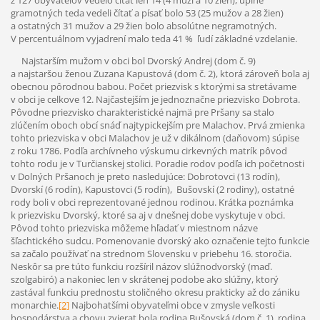
gramotných teda vedeli čítať a písať bolo 53 (25 mužov a 28 žien)
a ostatných 31 mužov a 29 žien bolo absolútne negramotných.
V percentuálnom vyjadrení malo teda 41 % ľudí základné vzdelanie.
Najstarším mužom v obci bol Dvorský Andrej (dom č. 9)
a najstaršou ženou Zuzana Kapustová (dom č. 2), ktorá zároveň bola aj
obecnou pôrodnou babou. Počet priezvisk s ktorými sa stretávame
v obci je celkove 12. Najčastejším je jednoznačne priezvisko Dobrota.
Pôvodne priezvisko charakteristické najmä pre Pršany sa stalo
zlúčením oboch obcí snáď najtypickejším pre Malachov. Prvá zmienka
tohto priezviska v obci Malachov je už v dikálnom (daňovom) súpise
z roku 1786. Podľa archívneho výskumu cirkevných matrík pôvod
tohto rodu je v Turčianskej stolici. Poradie rodov podľa ich početnosti
v Dolných Pršanoch je preto nasledujúce: Dobrotovci (13 rodín),
Dvorskí (6 rodín), Kapustovci (5 rodín), Bušovskí (2 rodiny), ostatné
rody boli v obci reprezentované jednou rodinou. Krátka poznámka
k priezvisku Dvorský, ktoré sa aj v dnešnej dobe vyskytuje v obci.
Pôvod tohto priezviska môžeme hľadať v miestnom názve
šľachtického sudcu. Pomenovanie dvorský ako označenie tejto funkcie
sa začalo používať na strednom Slovensku v priebehu 16. storočia.
Neskôr sa pre túto funkciu rozšíril názov slúžnodvorský (maď.
szolgabiró) a nakoniec len v skrátenej podobe ako slúžny, ktorý
zastával funkciu prednostu stoličného okresu prakticky až do zániku
monarchie.
[2]
Najbohatšími obyvateľmi obce v zmysle veľkosti
hospodárstva a chovu zvierat bola rodina Bušovská (dom č. 1), rodina