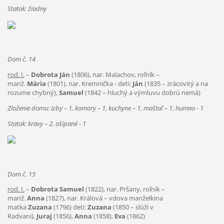
Statok: žiadny
Dom č. 14
rod. I.
–
Dobrota Ján
(1806), nar. Malachov, roľník –
manž.
Mária
(1801), nar. Kremnička - deti:
Ján
(1835 – zrácovitý a na
rozume chybný),
Samuel
(1842 – hluchý a výmluvu dobrú nemá)
Zloženie domu: izby – 1, komory – 1, kuchyne – 1, maštaľ – 1, humno - 1
Statok: kravy – 2, ošípané - 1
Dom č. 15
rod. I.
–
Dobrota Samuel
(1822), nar. Pršany, roľník –
manž.
Anna
(1827), nar. Králová – vdova manželkina
matka
Zuzana
(1796) deti:
Zuzana
(1850 – slúži v
Radvani),
Juraj
(1856),
Anna
(1858),
Eva
(1862)