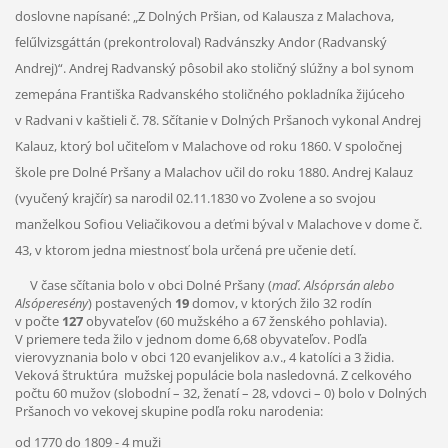
doslovne napísané: „Z Dolných Pršian, od Kalausza z Malachova,
felűlvizsgáttán (prekontroloval) Radvánszky Andor (Radvanský
Andrej)“. Andrej Radvanský pôsobil ako stoličný slúžny a bol synom
zemepána Františka Radvanského stoličného pokladníka žijúceho
v Radvani v kaštieli č. 78. Sčítanie v Dolných Pršanoch vykonal Andrej
Kalauz, ktorý bol učiteľom v Malachove od roku 1860. V spoločnej
škole pre Dolné Pršany a Malachov učil do roku 1880. Andrej Kalauz
(vyučený krajčír) sa narodil 02.11.1830 vo Zvolene a so svojou
manželkou Sofiou Veliačikovou a deťmi býval v Malachove v dome č.
43, v ktorom jedna miestnosť bola určená pre učenie detí.
V čase sčítania bolo v obci Dolné Pršany (
maď. Alsóprsán alebo
Alsóperesény
) postavených
19
domov, v ktorých žilo 32 rodín
v počte
127
obyvateľov (60 mužského a 67 ženského pohlavia).
V priemere teda žilo v jednom dome 6,68 obyvateľov. Podľa
vierovyznania bolo v obci 120 evanjelikov a.v., 4 katolíci a 3 židia.
Veková štruktúra mužskej populácie bola nasledovná. Z celkového
počtu 60 mužov (slobodní – 32, ženatí – 28, vdovci – 0) bolo v Dolných
Pršanoch vo vekovej skupine podľa roku narodenia:
od 1770 do 1809 - 4 muži