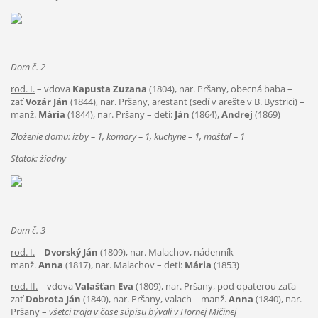
Dom č. 2
rod. I.
– vdova
Kapusta Zuzana
(1804), nar. Pršany, obecná baba –
zať
Vozár Ján
(1844), nar. Pršany, arestant (sedí v arešte v B. Bystrici) –
manž.
Mária
(1844), nar. Pršany – deti:
Ján
(1864),
Andrej
(1869)
Zloženie domu: izby – 1, komory – 1, kuchyne – 1, maštaľ – 1
Statok: žiadny
Dom č. 3
rod. I.
–
Dvorský Ján
(1809), nar. Malachov, nádenník –
manž.
Anna
(1817), nar. Malachov – deti:
Mária
(1853)
rod. II.
– vdova
Valašťan Eva
(1809), nar. Pršany, pod opaterou zaťa –
zať
Dobrota Ján
(1840), nar. Pršany, valach – manž.
Anna
(1840), nar.
Pršany –
všetci traja v čase súpisu bývali v Hornej Mičinej