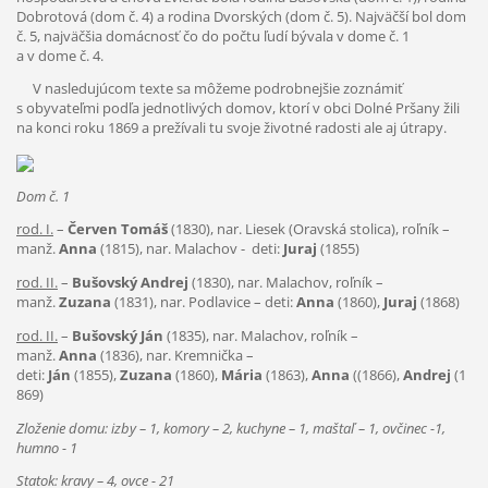
Dobrotová (dom č. 4) a rodina Dvorských (dom č. 5). Najväčší bol dom
č. 5, najväčšia domácnosť čo do počtu ľudí bývala v dome č. 1
a v dome č. 4.
V nasledujúcom texte sa môžeme podrobnejšie zoznámiť
s obyvateľmi podľa jednotlivých domov, ktorí v obci Dolné Pršany žili
na konci roku 1869 a prežívali tu svoje životné radosti ale aj útrapy.
Dom č. 1
rod. I.
–
Červen Tomáš
(1830), nar. Liesek (Oravská stolica), roľník –
manž.
Anna
(1815), nar. Malachov - deti:
Juraj
(1855)
rod. II.
–
Bušovský Andrej
(1830), nar. Malachov, roľník –
manž.
Zuzana
(1831), nar. Podlavice – deti:
Anna
(1860),
Juraj
(1868)
rod. II.
–
Bušovský Ján
(1835), nar. Malachov, roľník –
manž.
Anna
(1836), nar. Kremnička –
deti:
Ján
(1855),
Zuzana
(1860),
Mária
(1863),
Anna
((1866),
Andrej
(1
869)
Zloženie domu: izby – 1, komory – 2, kuchyne – 1, maštaľ – 1, ovčinec -1,
humno - 1
Statok: kravy – 4, ovce - 21