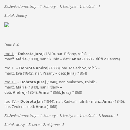
Zloženie domu: izby – 1, komory – 1, kuchyne – 1, maštaľ – 1
Statok: žiadny
Dom č. 4
rod. I.
–
Dobrota Juraj
(1810), nar. Pršany, roľník –
manž.
Mária
(1808), nar. Skubín – deti:
Anna
(1850 – slúži v Hámre)
rod. II.
–
Dobrota Andrej
(1838), nar. Malachov, roľník -
manž.
Eva
(1842), nar. Pršany – deti:
Juraj
(1864)
rod. III.
–
Dobrota Juraj
(1840), nar. Malachov, roľník -
manž.
Mária
(1840), nar. Pršany –
deti:
Andrej
(1864),
Anna
(1866),
Juraj
(1868)
rod. IV.
–
Dobrota Ján
(1844), nar. Radvaň, roľník - manž.
Anna
(1846),
nar. Zvolen – deti:
Anna
(1868)
Zloženie domu: izby – 1, komory – 1, kuchyne – 1, maštaľ – 1, humno - 1
Statok: kravy – 5, ovce – 2, ošípané - 3