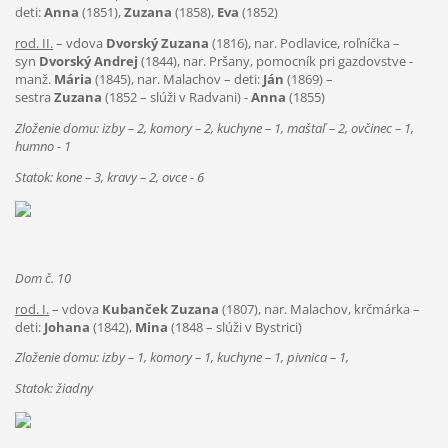
deti:
Anna
(1851),
Zuzana
(1858),
Eva
(1852)
rod. II.
– vdova
Dvorský Zuzana
(1816), nar. Podlavice, roľníčka –
syn
Dvorský Andrej
(1844), nar. Pršany, pomocník pri gazdovstve -
manž.
Mária
(1845), nar. Malachov – deti:
Ján
(1869) –
sestra
Zuzana
(1852 – slúži v Radvani) -
Anna
(1855)
Zloženie domu: izby – 2, komory – 2, kuchyne – 1, maštaľ – 2, ovčinec – 1,
humno - 1
Statok: kone – 3, kravy – 2, ovce - 6
Dom č. 10
rod. I.
– vdova
Kubanček Zuzana
(1807), nar. Malachov, krčmárka –
deti:
Johana
(1842),
Mina
(1848 – slúži v Bystrici)
Zloženie domu: izby – 1, komory – 1, kuchyne – 1, pivnica – 1,
Statok: žiadny