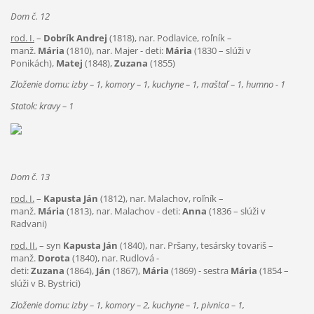
Dom č. 12
rod. I.
–
Dobrík Andrej
(1818), nar. Podlavice, roľník –
manž.
Mária
(1810), nar. Majer - deti:
Mária
(1830 – slúži v
Ponikách),
Matej
(1848),
Zuzana
(1855)
Zloženie domu: izby – 1, komory – 1, kuchyne – 1, maštaľ – 1, humno - 1
Statok: kravy – 1
Dom č. 13
rod. I.
–
Kapusta Ján
(1812), nar. Malachov, roľník –
manž.
Mária
(1813), nar. Malachov - deti:
Anna
(1836 – slúži v
Radvani)
rod. II.
– syn
Kapusta Ján
(1840), nar. Pršany, tesársky tovariš –
manž.
Dorota
(1840), nar. Rudlová -
deti:
Zuzana
(1864),
Ján
(1867),
Mária
(1869) - sestra
Mária
(1854 –
slúži v B. Bystrici)
Zloženie domu: izby – 1, komory – 2, kuchyne – 1, pivnica – 1,