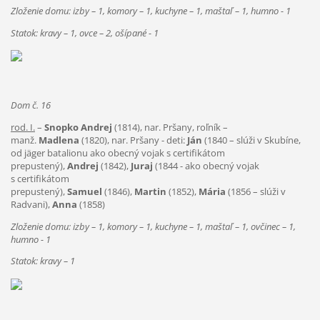
Zloženie domu: izby – 1, komory – 1, kuchyne – 1, maštaľ – 1, humno - 1
Statok: kravy – 1, ovce – 2, ošípané - 1
Dom č. 16
rod. I.
–
Snopko Andrej
(1814), nar. Pršany, roľník –
manž.
Madlena
(1820), nar. Pršany - deti:
Ján
(1840 – slúži v Skubíne,
od jäger batalionu ako obecný vojak s certifikátom
prepustený),
Andrej
(1842),
Juraj
(1844 - ako obecný vojak
s certifikátom
prepustený),
Samuel
(1846),
Martin
(1852),
Mária
(1856 – slúži v
Radvani),
Anna
(1858)
Zloženie domu: izby – 1, komory – 1, kuchyne – 1, maštaľ – 1, ovčinec – 1,
humno - 1
Statok: kravy – 1