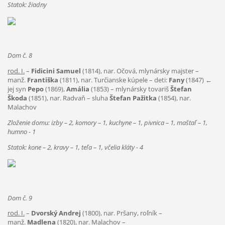
Statok: žiadny
Dom č. 8
rod. I.
–
Fidicini Samuel
(1814), nar. Očová, mlynársky majster –
manž.
Františka
(1811), nar. Turčianske kúpele – deti:
Fany
(1847) ←
jej syn
Pepo
(1869),
Amália
(1853) – mlynársky tovariš
Štefan
Škoda
(1851), nar. Radvaň – sluha
Štefan Pažitka
(1854), nar.
Malachov
Zloženie domu: izby – 2, komory – 1, kuchyne – 1, pivnica – 1, maštaľ – 1,
humno - 1
Statok: kone – 2, kravy – 1, teľa – 1, včelia kláty - 4
Dom č. 9
rod. I.
–
Dvorský Andrej
(1800), nar. Pršany, roľník –
manž.
Madlena
(1820), nar. Malachov –