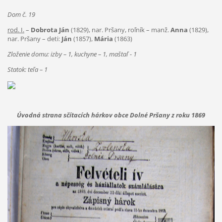
Dom č. 19
rod. I.
–
Dobrota Ján
(1829), nar. Pršany, roľník – manž.
Anna
(1829),
nar. Pršany – deti:
Ján
(1857),
Mária
(1863)
Zloženie domu: izby – 1, kuchyne – 1, maštaľ - 1
Statok: teľa – 1
Úvodná strana sčítacích hárkov obce Dolné Pršany z roku 1869