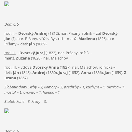
Dom č. 5
rod. I.
–
Dvorský Andrej
(1812), nar. Pršany, roľník – zať
Dvorský
Ján
(?), nar. Pršany, slúži v Bystrici – manž.
Madlena
(1826), nar.
Pršany – deti:
Ján
(1869)
rod. II.
–
Dvorský Juraj
(1822), nar. Pršany, roľník -
manž.
Zuzana
(1828), nar. Malachov
rod. III.
– vdova
Dvorský Anna
(1827), nar. Malachov, roľníčka –
deti:
Ján
(1848),
Andrej
(1850),
Juraj
(1852),
Anna
(1856),
Ján
(1859),
Z
uzana
(1867)
Zloženie domu: izby – 2, komory – 2, predizby – 1, kuchyne – 1, pivnica – 1,
maštaľ – 1, ovčinec – 1, humno – 1
Statok: kone – 3, kravy – 3,
Dom č. 6