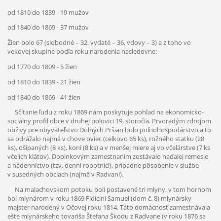
od 1810 do 1839 - 19 mužov
od 1840 do 1869 - 37 mužov
Žien bolo 67 (slobodné – 32, vydaté – 36, vdovy – 3) a z toho vo
vekovej skupine podľa roku narodenia nasledovne:
od 1770 do 1809 - 5 žien
od 1810 do 1839 - 21 žien
od 1840 do 1869 - 41 žien
Sčítanie ľudu z roku 1869 nám poskytuje pohľad na ekonomicko-
sociálny profil obce v druhej polovici 19. storočia. Prvoradým zdrojom
obživy pre obyvateľstvo Dolných Pršian bolo poľnohospodárstvo a to
sa odrážalo najmä v chove oviec (celkovo 65 ks), rožného statku (28
ks), ošípaných (8 ks), koní (8 ks) a v menšej miere aj vo včelárstve (7 ks
včelích klátov). Doplnkovým zamestnaním zostávalo naďalej remeslo
a nádenníctvo (tzv. denní robotníci), prípadne pôsobenie v službe
v susedných obciach (najmä v Radvani).
Na malachovskom potoku boli postavené tri mlyny, v tom hornom
bol mlynárom v roku 1869 Fidicini Samuel (dom č. 8) mlynársky
majster narodený v Očovej roku 1814. Táto domácnosť zamestnávala
ešte mlynárskeho tovariša Štefana Škodu z Radvane (v roku 1876 sa