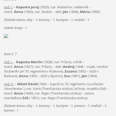
rod. I.
–
Kapusta Juraj
(1820), nar. Malachov, nádenník –
manž.
Anna
(1830), nar. Skubín – deti:
Ján
(1849),
Mária
(1860)
Zloženie domu: izby – 1, komory – 1, kuchyne – 1, maštaľ – 1
Statok: kravy – 1
Dom č. 7
rod. I.
–
Kapusta Martin
(1828), nar. Pršany, roľník –
manž.
Anna
(1827), nar. Pršany – deti:
Andrej
(1848 – vojak, tambor
/bubeník/ pri 70. regimente v Krakove),
Zuzana
(1852 – slúži v
Radvani),
Anna
(1855 – slúži v Bystrici),
Eva
(1861),
Ján
(1864)
rod. II.
–
Glözel Dávid
(1842 – kaprál zo 70. regimentu na urlaube
/dovolenke/ ), nar. Varín (Trenčianska stolica), krčmár, izraelita (žid) –
manž.
Anna
(1849), nar. Rajec (Trenčianska stolica) – sestra
manželkina
Záli
( 1851), nar. Rajec (Trenčianska stolica)
Zloženie domu: izby – 1, komory – 1, kuchyne – 1, pivnica – 1, maštaľ – 1,
humno - 1