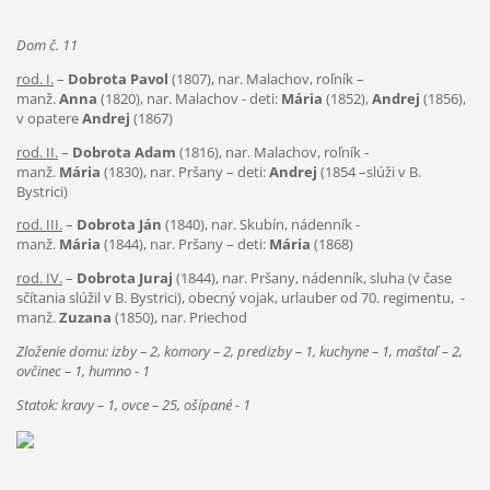
Dom č. 11
rod. I.
–
Dobrota Pavol
(1807), nar. Malachov, roľník –
manž.
Anna
(1820), nar. Malachov - deti:
Mária
(1852),
Andrej
(1856),
v opatere
Andrej
(1867)
rod. II.
–
Dobrota Adam
(1816), nar. Malachov, roľník -
manž.
Mária
(1830), nar. Pršany – deti:
Andrej
(1854 –slúži v B.
Bystrici)
rod. III.
–
Dobrota Ján
(1840), nar. Skubín, nádenník -
manž.
Mária
(1844), nar. Pršany – deti:
Mária
(1868)
rod. IV.
–
Dobrota Juraj
(1844), nar. Pršany, nádenník, sluha (v čase
sčítania slúžil v B. Bystrici), obecný vojak, urlauber od 70. regimentu, -
manž.
Zuzana
(1850), nar. Priechod
Zloženie domu: izby – 2, komory – 2, predizby – 1, kuchyne – 1, maštaľ – 2,
ovčinec – 1, humno - 1
Statok: kravy – 1, ovce – 25, ošípané - 1