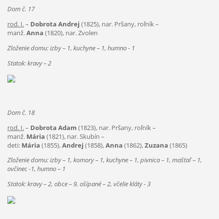
Dom č. 17
rod. I.
–
Dobrota Andrej
(1825), nar. Pršany, roľník –
manž.
Anna
(1820), nar. Zvolen
Zloženie domu: izby – 1, kuchyne – 1, humno - 1
Statok: kravy – 2
Dom č. 18
rod. I.
–
Dobrota Adam
(1823), nar. Pršany, roľník –
manž.
Mária
(1821), nar. Skubín –
deti:
Mária
(1855),
Andrej
(1858),
Anna
(1862),
Zuzana
(1865)
Zloženie domu: izby – 1, komory – 1, kuchyne – 1, pivnica – 1, maštaľ – 1,
ovčinec -1, humno – 1
Statok: kravy – 2, obce – 9, ošípané – 2, včelie kláty - 3