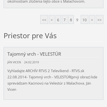
okolnostiam zlúčenia tejto obce s Malachovom.
<<
<
6
7
8
9
10
>
>>
Priestor pre Vás
Tajomný vrch - VELESTÚR
JÁN VICEN
24.02.2019
Vyhladajte ARCHÍV RTVS 2 Televíkend - RTVS.sk
22.08.2014- Tajomný vrch - VELESTÚR(prvý obraz) kde
sprevádzam Kacinovú na Velestúr z Malachova. Ján
Vicen