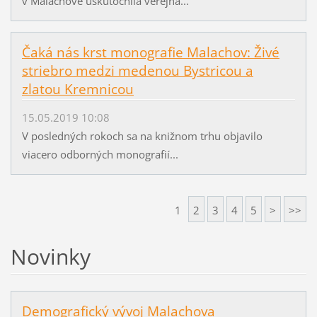
v Malachove uskutočnila verejná...
Čaká nás krst monografie Malachov: Živé
striebro medzi medenou Bystricou a
zlatou Kremnicou
15.05.2019 10:08
V posledných rokoch sa na knižnom trhu objavilo
viacero odborných monografií...
1
2
3
4
5
>
>>
Novinky
Demografický vývoj Malachova