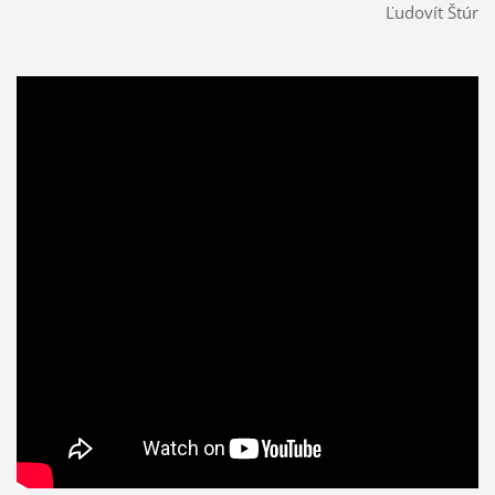
Ľudovít Štúr