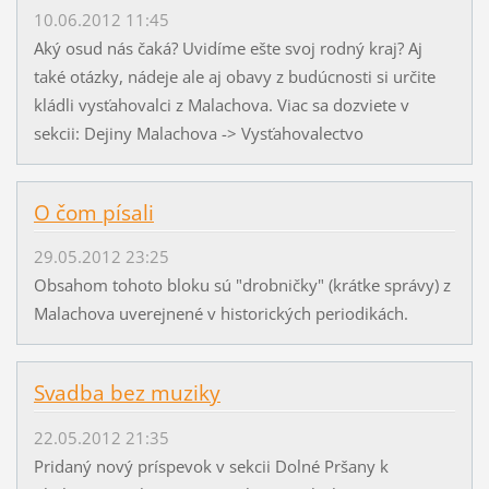
10.06.2012 11:45
Aký osud nás čaká? Uvidíme ešte svoj rodný kraj? Aj
také otázky, nádeje ale aj obavy z budúcnosti si určite
kládli vysťahovalci z Malachova. Viac sa dozviete v
sekcii: Dejiny Malachova -> Vysťahovalectvo
O čom písali
29.05.2012 23:25
Obsahom tohoto bloku sú "drobničky" (krátke správy) z
Malachova uverejnené v historických periodikách.
Svadba bez muziky
22.05.2012 21:35
Pridaný nový príspevok v sekcii Dolné Pršany k