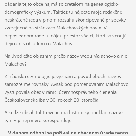
bádania tejto obce najmä so zreteľom na genealogicko-
demografický výskum. Taktiež tu nájdete moje redakčne
neskrátené teda v plnom rozsahu skoncipované príspevky
zverejnené na stránkach Malachovských novín. V
neposlednom rade tu nájdu priestor všetci, ktorí sa venujú
dejinám s ohľadom na Malachov.
Na úvod ešte objasním prečo názov webu Malachovo a nie
Malachov?
Z hľadiska etymológie je význam a pôvod oboch názvov
samozrejme rovnaký. Avšak pod pomenovaním Malachovo
vystupovala obec v rámci územnosprávneho členenia
Československa iba v 30. rokoch 20. storočia.
A keďže obsah tohto webu má historický podklad názov s
tým v plnej miere korešponduje.
V danom odbobí sa požíval na obecnom úrade tento