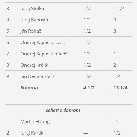
3
Juraj Štetka
1/2
1 1/4
4
Juraj Kapusta
1/2
3
5
Ján Roháč
1/2
3
6
Ondrej Kapusta starší
1/2
1
7
Ondrej Kapusta mladší
1/2
1
8
Ondrej Králik
1/2
2
9
Ján Dedina starší
1/2
1/4
Summa
4 1/2
13 1/4
Želiari s domom
1
Martin Haring
––
1/2
2
Juraj Kartik
––
1/2