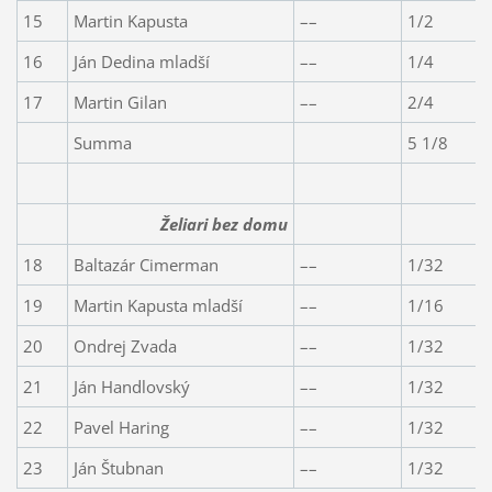
15
Martin Kapusta
––
1/2
16
Ján Dedina mladší
––
1/4
17
Martin Gilan
––
2/4
Summa
5 1/8
Želiari bez domu
18
Baltazár Cimerman
––
1/32
19
Martin Kapusta mladší
––
1/16
20
Ondrej Zvada
––
1/32
21
Ján Handlovský
––
1/32
22
Pavel Haring
––
1/32
23
Ján Štubnan
––
1/32