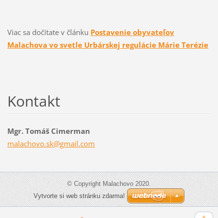
Viac sa dočítate v článku
Postavenie obyvateľov
Malachova vo svetle Urbárskej regulácie Márie Terézie
Kontakt
Mgr. Tomáš Cimerman
malachov
o.sk@gma
il.com
© Copyright Malachovo 2020.
Vytvorte si web stránku zdarma!