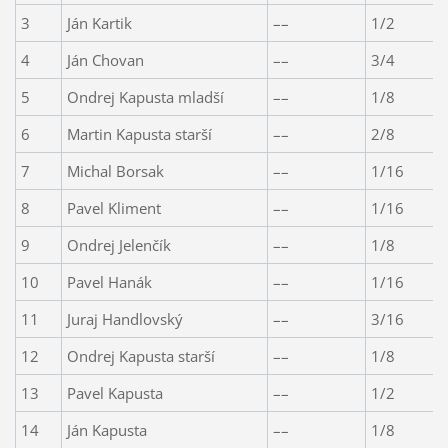
3
Ján Kartik
––
1/2
4
Ján Chovan
––
3/4
5
Ondrej Kapusta mladší
––
1/8
6
Martin Kapusta starší
––
2/8
7
Michal Borsak
––
1/16
8
Pavel Kliment
––
1/16
9
Ondrej Jelenčík
––
1/8
10
Pavel Hanák
––
1/16
11
Juraj Handlovský
––
3/16
12
Ondrej Kapusta starší
––
1/8
13
Pavel Kapusta
––
1/2
14
Ján Kapusta
––
1/8