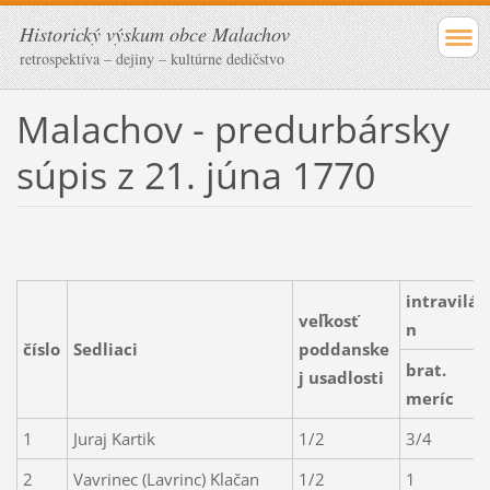
Historický výskum obce Malachov
retrospektíva – dejiny – kultúrne dedičstvo
Malachov - predurbársky
súpis z 21. júna 1770
intravilá
veľkosť
n
číslo
Sedliaci
poddanske
brat.
j usadlosti
meríc
1
Juraj Kartik
1/2
3/4
2
Vavrinec (Lavrinc) Klačan
1/2
1