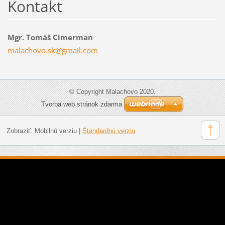
Kontakt
Mgr. Tomáš Cimerman
malachov
o.sk@gma
il.com
© Copyright Malachovo 2020.
Tvorba web stránok zdarma
Zobraziť:
Mobilnú verziu
|
Štandardnú verziu