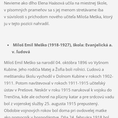
Nevieme ako dlho Elena Haásová učila na miestnej škole,
v písomných prameňov sa s jej menom stretávame iba
v súvislosti s príchodom nového učiteľa Miloša Meška, ktorý
ju v tejto pozícii nahradil.
Miloš Emil Meško (1918-1927),
škola: Evanjelická a.
v. ľudová
Miloš Emil Meško sa narodil 04. októbra 1896 vo Vyšnom
Kubíne. Jeho rodičia Matej a Žofia boli roľníci. Ľudovú a
meštiansku školu vychodil v Dolnom Kubíne v rokoch 1902-
1911. Potom navštevoval v rokoch 1911-1915 učiteľský
ústav v Prešove. Neskôr v roku 1915 narukoval k vojsku do
Trenčína, kde ale ochorel na pľúcny katar a pre srdcovú vadu
bol z vojenskej služby 25. augusta 1915 prepustený.
Obdobie vojnových rokov bol doma pri ovdovelej matke
ako pomocník v hospodárstve. Dňa 24. februára 1918 bol