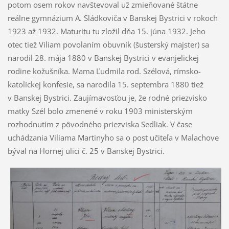
potom osem rokov navštevoval už zmieňované štátne
reálne gymnázium A. Sládkoviča v Banskej Bystrici v rokoch
1923 až 1932. Maturitu tu zložil dňa 15. júna 1932. Jeho
otec tiež Viliam povolaním obuvník (šusterský majster) sa
narodil 28. mája 1880 v Banskej Bystrici v evanjelickej
rodine kožušníka. Mama Ľudmila rod. Szélová, rímsko-
katolíckej konfesie, sa narodila 15. septembra 1880 tiež
v Banskej Bystrici. Zaujímavosťou je, že rodné priezvisko
matky Szél bolo zmenené v roku 1903 ministerským
rozhodnutím z pôvodného priezviska Sedliak. V čase
uchádzania Viliama Martinyho sa o post učiteľa v Malachove
býval na Hornej ulici č. 25 v Banskej Bystrici.