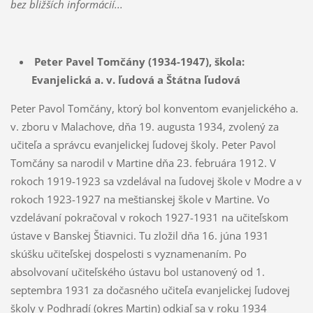
bez bližších informácií...
Peter Pavel Tomčány (1934-1947),
škola:
Evanjelická a. v. ľudová a Štátna ľudová
Peter Pavol Tomčány, ktorý bol konventom evanjelického a.
v. zboru v Malachove, dňa 19. augusta 1934, zvolený za
učiteľa a správcu evanjelickej ľudovej školy. Peter Pavol
Tomčány sa narodil v Martine dňa 23. februára 1912. V
rokoch 1919-1923 sa vzdelával na ľudovej škole v Modre a v
rokoch 1923-1927 na meštianskej škole v Martine. Vo
vzdelávaní pokračoval v rokoch 1927-1931 na učiteľskom
ústave v Banskej Štiavnici. Tu zložil dňa 16. júna 1931
skúšku učiteľskej dospelosti s vyznamenaním. Po
absolvovaní učiteľského ústavu bol ustanovený od 1.
septembra 1931 za dočasného učiteľa evanjelickej ľudovej
školy v Podhradí (okres Martin) odkiaľ sa v roku 1934