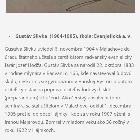
Gustáv Slivka (1904-1905),
škola: Evanjelická a. v.
Gustáva Slivku uviedol 6. novembra 1904 v Malachove do
úradu štátneho učiteľa s certifikátom radvanský evanjelický
farár Jozef Hodža. Gustáv Slivka sa narodil 22. októbra 1883
v rodine mlynára v Radvani č. 165, kde navštevoval ľudovú
školu, neskôr nižšie gymnázium v Banskej Bystrici a potom
učiteľský ústav na prípravu učiteľov ľudových škôl
(preparandium) v Lučenci. Ako čerstvý absolvent tohto
seminára sa stal učiteľom v Malachove, odkiaľ 1. decembra
1905 prešiel do obce Hájniky, kde sa v roku 1907 oženil s
Irenou Majerovou. Zomrel v mladom veku ako 38 ročný v
roku 1922 v Hájnikoch.