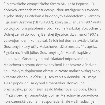
ľubietovského evanjelického farára Mikuláša Pepicha. O
dobrých vzťahoch medzi evanjelickou inteligenciou svedčia
aj jeho styky s učiteľom a hudobným skladateľom Viliamom
Figušom-Bystrým (1875-1937), ktorý sa v januári 1907 vrátil
po trojročnom pôsobení v obci Padina v srbskej Vojvodine (v
Dolnej zemi) do rodnej Banskej Bystrice. Už v marci 1907 si
vo svojom denníku napísal, že ich bol doma navštíviť Július
Gosztonyi, ktorý učí v Malachove. Už o mesiac, 11. apríla,
Figuša navštívili Július Gosztonyi a Ján Martiš, kaplán z
Ľubietovej. Gosztonyiho bol skladateľ odprevadiť do
Malachova a cestou domov navštívil Hodžovcov v Radvani.
Zaujímavým doplnením obrazu o živote malachovskej školy
v tomto období je ďalší Figušov zápis v denníku. 26. mája
1907 popoludní sa vybral s manželkou Ilonkou na
prechádzku, pričom zašli až do Malachova, do obce, ktorá
...“leží v peknej romantickej doline. Malachov je opravdová
hornozemská dedina, neusporiadaná, ale v záhradách je