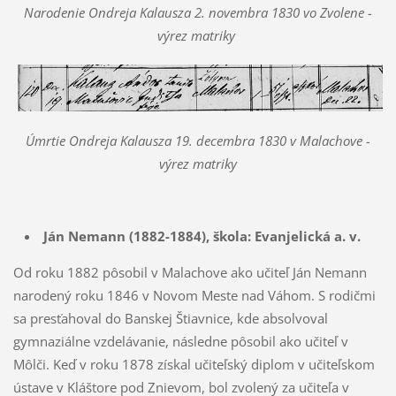
Narodenie Ondreja Kalausza 2. novembra 1830 vo Zvolene -
výrez matriky
Úmrtie Ondreja Kalausza 19. decembra 1830 v Malachove -
výrez matriky
Ján Nemann (1882-1884), škola: Evanjelická a. v.
Od roku 1882 pôsobil v Malachove ako učiteľ Ján Nemann
narodený roku 1846 v Novom Meste nad Váhom. S rodičmi
sa presťahoval do Banskej Štiavnice, kde absolvoval
gymnaziálne vzdelávanie, následne pôsobil ako učiteľ v
Môlči. Keď v roku 1878 získal učiteľský diplom v učiteľskom
ústave v Kláštore pod Znievom, bol zvolený za učiteľa v