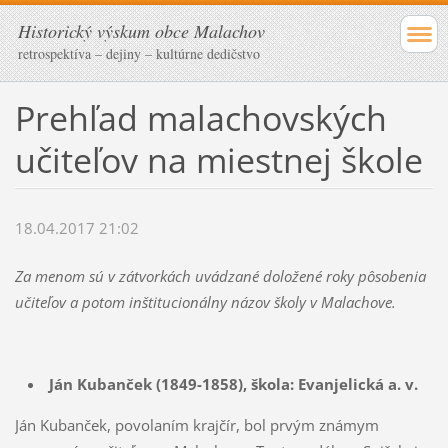
Historický výskum obce Malachov
retrospektíva – dejiny – kultúrne dedičstvo
Prehľad malachovských
učiteľov na miestnej škole
18.04.2017 21:02
Za menom sú v zátvorkách uvádzané doložené roky pôsobenia
učiteľov a potom inštitucionálny názov školy v Malachove.
Ján Kubanček (1849-1858), škola: Evanjelická a. v.
Ján Kubanček, povolaním krajčír, bol prvým známym