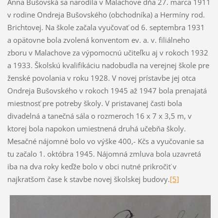
Anna Bušovská sa narodila v Malachove dňa 27. marca 1911
v rodine Ondreja Bušovského (obchodníka) a Hermíny rod.
Brichtovej. Na škole začala vyučovať od 6. septembra 1931
a opätovne bola zvolená konventom ev. a. v. filiálneho
zboru v Malachove za výpomocnú učiteľku aj v rokoch 1932
a 1933. Školskú kvalifikáciu nadobudla na verejnej škole pre
ženské povolania v roku 1928. V novej prístavbe jej otca
Ondreja Bušovského v rokoch 1945 až 1947 bola prenajatá
miestnosť pre potreby školy. V pristavanej časti bola
divadelná a tanečná sála o rozmeroch 16 x 7 x 3,5 m, v
ktorej bola napokon umiestnená druhá učebňa školy.
Mesačné nájomné bolo vo výške 400,- Kčs a vyučovanie sa
tu začalo 1. októbra 1945. Nájomná zmluva bola uzavretá
iba na dva roky keďže bolo v obci nutné prikročiť v
najkratšom čase k stavbe novej školskej budovy.
[5]