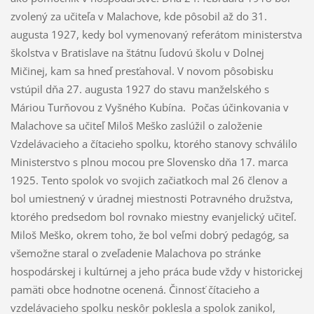
zvolený za učiteľa v Malachove, kde pôsobil až do 31.
augusta 1927, kedy bol vymenovaný referátom ministerstva
školstva v Bratislave na štátnu ľudovú školu v Dolnej
Mičinej, kam sa hneď presťahoval. V novom pôsobisku
vstúpil dňa 27. augusta 1927 do stavu manželského s
Máriou Turňovou z Vyšného Kubína. Počas účinkovania v
Malachove sa učiteľ Miloš Meško zaslúžil o založenie
Vzdelávacieho a čítacieho spolku, ktorého stanovy schválilo
Ministerstvo s plnou mocou pre Slovensko dňa 17. marca
1925. Tento spolok vo svojich začiatkoch mal 26 členov a
bol umiestnený v úradnej miestnosti Potravného družstva,
ktorého predsedom bol rovnako miestny evanjelický učiteľ.
Miloš Meško, okrem toho, že bol veľmi dobrý pedagóg, sa
všemožne staral o zveľadenie Malachova po stránke
hospodárskej i kultúrnej a jeho práca bude vždy v historickej
pamäti obce hodnotne ocenená. Činnosť čítacieho a
vzdelávacieho spolku neskôr poklesla a spolok zanikol,