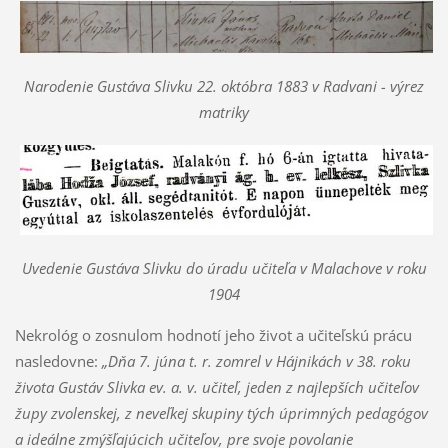
Narodenie Gustáva Slivku 22. októbra 1883 v Radvani - výrez
matriky
Uvedenie Gustáva Slivku do úradu učiteľa v Malachove v roku
1904
Nekrológ o zosnulom hodnotí jeho život a učiteľskú prácu
nasledovne:
„Dňa 7. júna t. r. zomrel v Hájnikách v 38. roku
života Gustáv Slivka ev. a. v. učiteľ, jeden z najlepších učiteľov
župy zvolenskej, z neveľkej skupiny tých úprimných pedagógov
a ideálne zmýšľajúcich učiteľov, pre svoje povolanie