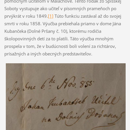
pomocným učiteľom v Malachove. Tento rodák zo Spišskej
Soboty vystupuje ako učiteľ v písomných prameňoch po
prvýkrát v roku 1849.
[1]
Túto funkciu zastával až do svojej
smrti v roku 1858. Výučba prebiehala priamo v dome Jána
Kubančeka (Dolné Pršany č. 10), ktorému rodičia
školopovinných detí za to platili. Táto výučba mnohým
prospela v tom, že v budúcnosti boli volení za richtárov,
prísažných a iných obecných predstaviteľov.