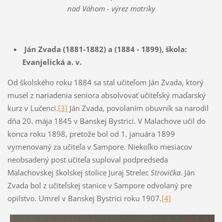
nad Váhom - výrez matriky
Ján Zvada (1881-1882) a (1884 - 1899), škola:
Evanjelická a. v.
Od školského roku 1884 sa stal učiteľom Ján Zvada, ktorý
musel z nariadenia seniora absolvovať učiteľský maďarský
kurz v Lučenci.
[3]
Ján Zvada, povolaním obuvník sa narodil
dňa 20. mája 1845 v Banskej Bystrici. V Malachove učil do
konca roku 1898, pretože bol od 1. januára 1899
vymenovaný za učiteľa v Sampore. Niekoľko mesiacov
neobsadený post učiteľa suploval podpredseda
Malachovskej školskej stolice Juraj Strelec
Strovička
. Ján
Zvada bol z učiteľskej stanice v Sampore odvolaný pre
opilstvo. Umrel v Banskej Bystrici roku 1907.
[4]