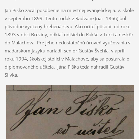
Ján Piško začal pôsobenie na miestnej evanjelickej a. v. škole
v septembri 1899. Tento rodák z Radvane (nar. 1866) bol
pôvodne vyučený hrebenárstvu. Ako učiteľ pôsobil od roku
1893 v obci Breziny, odkiaľ odišiel do Rakše v Turci a neskôr
do Malachova. Pre jeho nedostatočnú úroveň vyučovania v
maďarskom jazyku nariadil senior Gustáv Švehla, v apríli
roku 1904, školskej stolici v Malachove, aby sa postarala o
diplomovaného učiteľa. Jána Piška teda nahradil Gustáv
Slivka.