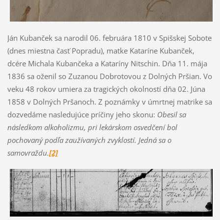
Ján Kubanček sa narodil 06. februára 1810 v Spišskej Sobote
(dnes miestna časť Popradu), matke Kataríne Kubanček,
dcére Michala Kubančeka a Kataríny Nitschin. Dňa 11. mája
1836 sa oženil so Zuzanou Dobrotovou z Dolných Pršian. Vo
veku 48 rokov umiera za tragických okolností dňa 02. Júna
1858 v Dolných Pršanoch. Z poznámky v úmrtnej matrike sa
dozvedáme nasledujúce príčiny jeho skonu:
Obesil sa
následkom alkoholizmu, pri lekárskom osvedčení bol
pochovaný podľa zaužívaných zvyklostí. Jedná sa o
samovraždu.
[2]