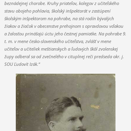
beznádejnej chorobe. Kruhy priateľov, kolegov z učiteľského
stavu obojeho pohlavia, školský inšpektorát v zastúpení
školským inšpektorom na pohrabe, na stá rodín bývalých
žiakov a žiačok v obecenstve prehojnom s opravdovou vďakou
a žalosťou prinášajú úctu jeho čestnej pamiatke. Na pohrabe 9.
t. m. v mene česko-slovenského učiteľstva, zvlášť v mene
učiteľov a učiteliek meštianskych a ľudových škôl zvolenskej
župy odberal sa od zvečnelého v cituplnej reči predseda okr. j.
SOU Ľudovít Izák.“