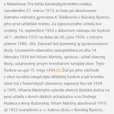
v Malachove. Pre tohto banskobystrického rodáka,
narodeného 27. marca 1913, to bolo po absolvovaní
štátneho reálneho gymnázia A. Sládkoviča v Banskej Bystrici,
jeho prvé učiteľské miesto. Za výpomocného učiteľa bol
zvolený 16. septembra 1933 s dátumom nástupu do funkcie
od 1. októbra 1933 na dobu do 30. júna 1934, s ročným
platom 1580,- Kčs. Zároveň bol poverený aj správcovstvom
školy. Uznesením obecného zastupiteľstva zo dňa 14.
februára 1934 bol Viliam Martiny, správca - učiteľ obecnej
školy, ustanovený prvým kronikárom tunajšej obce. Tejto
funkcie sa ujal 15. mája 1934.
[6]
Žiaľ po jeho odchode
z obce sa nikto neujal tejto dôležitej funkcie a tak kronika
obce má z historických záznamov zapísaný iba rok 1934
a 1945. Viliama Martinyho vybrala obecná školská stolica na
post učiteľa z dvoch ďalších uchádzačov a to Ondreja
Hudeca a Anny Bušovskej. Viliam Martiny absolvoval 1919
až 1923 evanjelickú a. v. ľudovú školu v Banskej Bystrici,