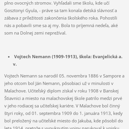
plno ovocných stromov. Vyhľadali sme školu, kde učí
Gosztonyi Gyula, - práve sa tam konala detská slávnosť a
zábava z príležitosti zakončenia školského roka. Pohostili
nás a pobavili sme sa aj my. Bola to príjemná nedeľa, aké
som na Dolnej zemi neprežíval.
Vojtech Nemann (1909-1913),
škola: Evanjelická a.
v.
Vojtech Nemann sa narodil 05. novembra 1886 v Sampore a
jeho otcom bol Ján Nemann, pôsobiaci už v minulosti v
Malachove. Učiteľský diplom získal v roku 1908 v Banskej
Štiavnici a miesto na malachovskej škole patrilo medzi prvé
v jeho rodiacej sa učiteľskej kariére. V Malachove bol činný
štyri roky, od 01. septembra 1909 do 1. januára 1913, kedy
bol preložený na učiteľské miesto do Jakuba, kde pôsobil do
leta 1914, pretože s vypuknutím vojny narukoval k vojsku.