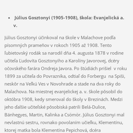
Július Gosztonyi (1905-1908),
škola: Evanjelická a.
v.
Július Gosztonyi účinkoval na škole v Malachove podľa
písomných prameňov v rokoch 1905 až 1908. Tento
ľubietovský rodák sa narodil dňa 4. augusta 1878 v rodine
učiteľa Ľudovíta Gosztonyiho a Karolíny Javorovej, dcéry
očovského farára Ondreja Javora. Po štúdiách prišiel v roku
1899 za učiteľa do Povrazníka, odtiaľ do Forbergu na Spiši,
neskôr na Veľkú Ves v Novohrade a stade na dva roky do
Malachova. Na miestnej evanjelickej a. v. škole pôsobil do
októbra 1908, kedy smeroval do školy v Brezinách. Medzi
jeho ďalšie učiteľské pôsobiská patrili Belá-Dulice,
Bánhegyes, Martin, Kalinka a Csömör. Július Gosztonyi mal
nevlastnú sestru, rovnako povolaním učieľku, Klementínu,
ktorej matka bola Klementína Pepichová, dcéra