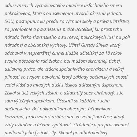
oduševnených vychovávateľov mládeže ušľachtilého smeru
pokrokového, ktorí s oduševnením utvorili okresnú jednotu
SOU, postupujúc ku predu za význam školy a práva učiteľstva,
za prehĺbenie a povznesenie práce učiteľskej ku prospechu
národa česko-slovenského a za rozvoj pokrokových ideí na poli
národnej a občianskej výchovy. Učiteľ Gustáv Slivka, ktorý
odchoval v nepretržitej činnej službe učiteľskej za 18 rokov
svojho pôsobenia rad žiakov, bol mužom skromnej, tichej,
usilovnej práce, ale vzácne spoľahlivého charakteru a veľkej
pilnosti vo svojom povolaní, ktorý základy občianskych cností
vedel klásť do mladých duší s láskou a šťastným úspechom.
Získal si tiež veľkých zásluh o ušľachtilý spev chrámový, súc
sám výtečným spevákom. Účastnil sa každého ruchu
občianskeho. Bol pokladníkom obecným, účtovníkom
konzumu, pracoval pri urbáre atď. vo voľnejšom čase, ktorý
vždy užitočne a účelne vyplňoval. Strádanie a prepracovanosť
podlomili jeho fyzické sily. Skonal po dlhotrvanlivej