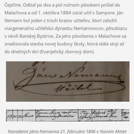
Čepčíne. Odtiaľ po dva a pol ročnom pôsobení prišiel do
Malachova a od 1. októbra 1884 začal učiť v Sampore. Ján
Nemann bol jeden z troch bratov učiteľov, ktorí založili
viacgeneračnú učiteľskú dynastiu Nemannovcov, pôsobiacu
v okolí Banskej Bystrice. Za jeho pôsobenia v Malachove sa
zrealizovala stavba novej budovy školy, ktorá stále stojí až
do dnešných dní (Evanjelický zborový dom).
Narodenie Jána Nemanna 21. februára 1846 v Novom Meste