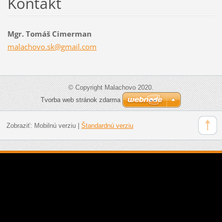
Kontakt
Mgr. Tomáš Cimerman
malachov
o.sk@gma
il.com
© Copyright Malachovo 2020.
Tvorba web stránok zdarma
Zobraziť:
Mobilnú verziu
|
Štandardnú verziu