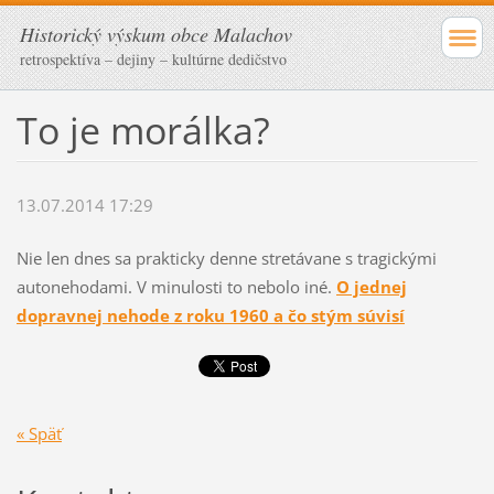
Historický výskum obce Malachov
retrospektíva – dejiny – kultúrne dedičstvo
To je morálka?
13.07.2014 17:29
Nie len dnes sa prakticky denne stretávane s tragickými
autonehodami. V minulosti to nebolo iné.
O jednej
dopravnej nehode z roku 1960 a čo stým súvisí
« Späť