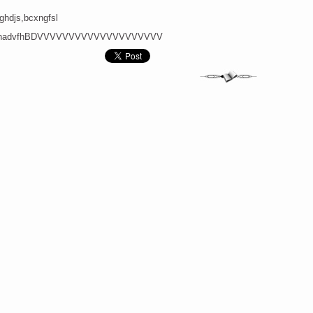
ghdjs,bcxngfsl
hadvfhBDVVVVVVVVVVVVVVVVVVVV