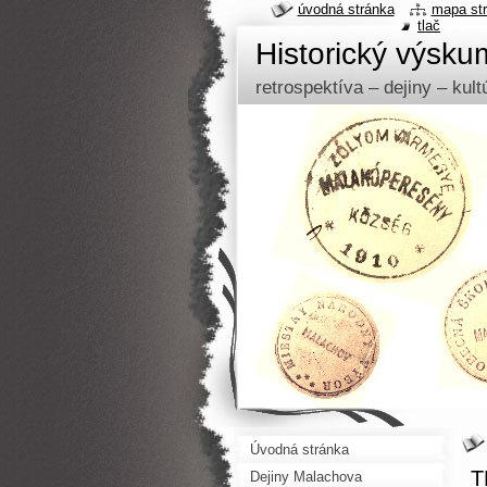
úvodná stránka
mapa st
tlač
Historický výsk
retrospektíva – dejiny – kul
Úvodná stránka
T
Dejiny Malachova