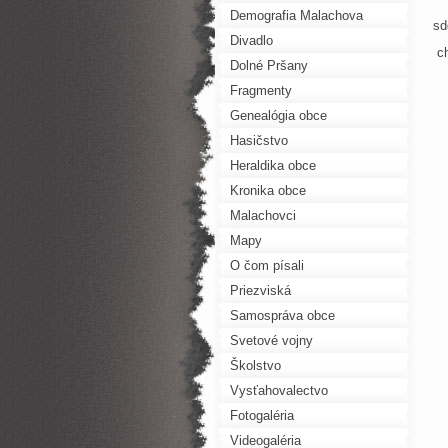
Demografia Malachova
sd
Divadlo
c
Dolné Pršany
Fragmenty
Genealógia obce
Hasičstvo
Heraldika obce
Kronika obce
Malachovci
Mapy
O čom písali
Priezviská
Samospráva obce
Svetové vojny
Školstvo
Vysťahovalectvo
Fotogaléria
Videogaléria