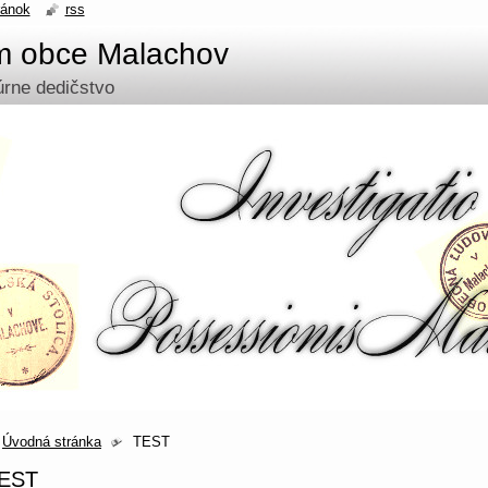
ránok
rss
um obce Malachov
túrne dedičstvo
Úvodná stránka
TEST
EST