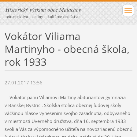
Historický výskum obce Malachov
retrospektíva – dejiny – kultúrne dedičstvo
Vokátor Viliama
Martinyho - obecná škola,
rok 1933
27.01.2017 13:56
Vokátor pánu Viliamovi Martiny abituriantovi gymnázia
v Banskej Bystrici. Školská stolica obecnej ľudovej školy
väčšinou hlasov vynesením svojho zasadnutia, odbývaného
v miestnosti Úverného družstva, dňa 16. septembra 1933
svolila Vás za výpomocného učiteľa na novozriadenú obecnú