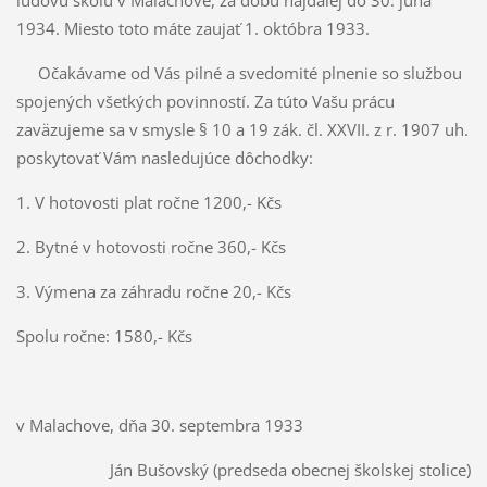
ľudovú školu v Malachove, za dobu najďalej do 30. júna
1934. Miesto toto máte zaujať 1. októbra 1933.
Očakávame od Vás pilné a svedomité plnenie so službou
spojených všetkých povinností. Za túto Vašu prácu
zaväzujeme sa v smysle § 10 a 19 zák. čl. XXVII. z r. 1907 uh.
poskytovať Vám nasledujúce dôchodky:
1. V hotovosti plat ročne 1200,- Kčs
2. Bytné v hotovosti ročne 360,- Kčs
3. Výmena za záhradu ročne 20,- Kčs
Spolu ročne: 1580,- Kčs
v Malachove, dňa 30. septembra 1933
Ján Bušovský (predseda obecnej školskej stolice)