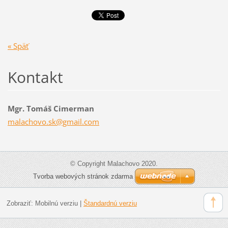
« Späť
Kontakt
Mgr. Tomáš Cimerman
malachov
o.sk@gma
il.com
© Copyright Malachovo 2020.
Tvorba webových stránok zdarma
Zobraziť:
Mobilnú verziu
|
Štandardnú verziu