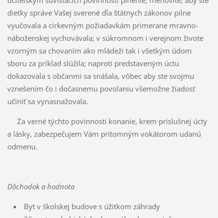
učiteľským súvisiacich povinnosti plnenie; menovite, aby ste
dietky správe Vašej sverené dľa štátnych zákonov pilne
vyučovala a cirkevným požiadavkám primerane mravno-
náboženskej vychovávala; v súkromnom i verejnom živote
vzorným sa chovaním ako mládeži tak i všetkým údom
sboru za príklad slúžila; naproti predstaveným úctu
dokazovala s občanmi sa snášala, vôbec aby ste svojmu
vznešením čo i dočasnemu povolaniu všemožne žiadosť
učiniť sa vynasnažovala.
Za verné týchto povinnosti konanie, krem prislušnej úcty
a lásky, zabezpečujem Vám prítomným vokátorom udanú
odmenu.
Dôchodok a hodnota
Byt v školskej budove s úžitkom záhrady