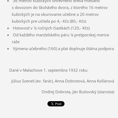
36 metrov kubických ohrevného dreva miešano
s dovozom do školského dvora, z ktorého 16 metrov
kubických je na okurovanie učebne a 20 metrov
kubických pre učiteľa po 4,- Kčs (80,- Kčs)
Hotovosť v ¼ ročných čiastkách (120,- Kčs)
Od každého manželského páru ¼ prešporskej merice
raže
Výmena učebného (160) a plat doplnuje štátna podpora
Dané v Malachove 1. septembra 1932 roku
Július Szeneš (ev. farár), Anna Dobrotová, Anna Kollárová
Ondrej Dobrota, Ján Bušovský (starosta)