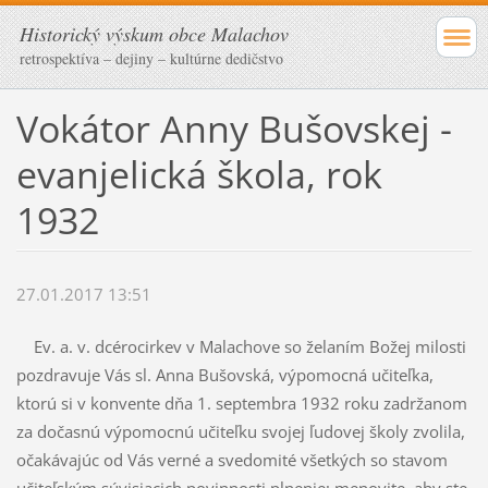
Historický výskum obce Malachov
retrospektíva – dejiny – kultúrne dedičstvo
Vokátor Anny Bušovskej -
evanjelická škola, rok
1932
27.01.2017 13:51
Ev. a. v. dcérocirkev v Malachove so želaním Božej milosti
pozdravuje Vás sl. Anna Bušovská, výpomocná učiteľka,
ktorú si v konvente dňa 1. septembra 1932 roku zadržanom
za dočasnú výpomocnú učiteľku svojej ľudovej školy zvolila,
očakávajúc od Vás verné a svedomité všetkých so stavom