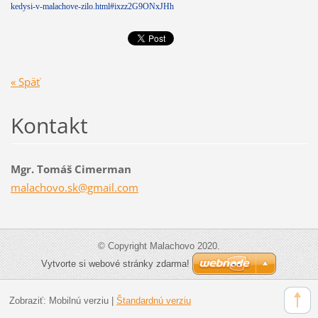
kedysi-v-malachove-zilo.html#ixzz2G9ONxJHh
« Späť
Kontakt
Mgr. Tomáš Cimerman
malachov
o.sk@gma
il.com
© Copyright Malachovo 2020.
Vytvorte si webové stránky zdarma!
Zobraziť:
Mobilnú verziu
|
Štandardnú verziu