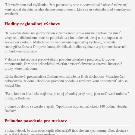
"Už vtedy som mal myšlienku, že v podstate by sme tu vytvorili také obecné múzeum,"
konštatoval starosta na jeho slávnostnom otvorení, ktoré sa uskutočnilo pred vianočnými
sviatkami.
Hodiny regionálnej výchovy
"Kováčovie dom" nie je expozíciou v zaužívanom slova zmysle, pretože má slúžiť
verejnosti, dôchodcom, ktorí sa podieľali na jeho budovaní, ale aj na spoluprácu so
základnou školou v Malachove pre vyučovanie regionálnej výchovy, povedala
etnologička Zuzana Drugová, ktorá pôsobila ako odborný dozor a pripravovala scenár
pri budovaní expozície.
V dome sú inštalované predovšetkým pôvodné zbierkové predmety. Drugová
pripomenula, že v obci tiež vyhlásili zbierku a viacerí obyvatelia darovali historické
prvky, ktoré mali doma.
Lýdia Boďová, predsedníčka Občianskeho združenia Klub dôchodcov Malachovčan,
pokračovala, že domu chceli dať pôvodnú podobu a návštevníkom pripomenúť, ako sa
kedysi žilo.
"Pani, ktorá tu žila, bola krajčírka, je tu jej pôvodný prvý stroj, je tu maľovaná truhlica,"
priblížila Boďová.
S obnovou domu sa začalo v apríli. "Spolu sme odpracovali okolo 140 hodín," dodala
Boďová.
Pribudne posedenie pre turistov
Slivka uviedol, že dom obec kúpila ešte za 250-tisíc slovenských korún. Obec dostala v
roku 2011 dotáciu na rekonštrukciu.