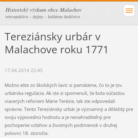
Historický výskum obce Malachov
retrospektíva – dejiny – kultúrne dedičstvo
Tereziánsky urbár v
Malachove roku 1771
17.04.2014 22:45
Možno ešte zo školských lavíc si pamätáme, čo to je tzv.
urbárska regulácia. Ak ste si spomenuli, že bola súčasťou
viacerých reforiem Márie Terézie, tak ste odpovedali
správne. Tento Tereziánsky urbár je významný a dôležitý pre
svoju výpovednú hodnotu a je nenahraditeľný pre
pochopenie vzťahov a životných podmienok v druhej
polovici 18. storočia.