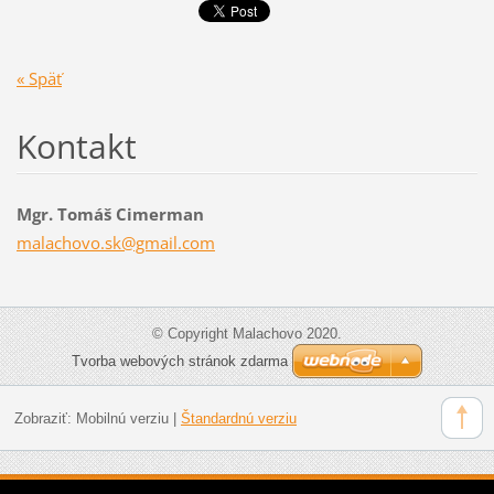
« Späť
Kontakt
Mgr. Tomáš Cimerman
malachov
o.sk@gma
il.com
© Copyright Malachovo 2020.
Tvorba webových stránok zdarma
Zobraziť:
Mobilnú verziu
|
Štandardnú verziu