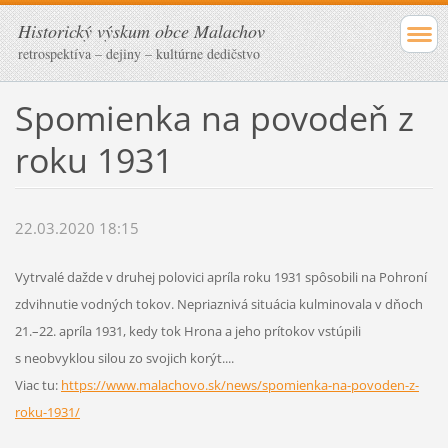
Historický výskum obce Malachov
retrospektíva – dejiny – kultúrne dedičstvo
Spomienka na povodeň z
roku 1931
22.03.2020 18:15
Vytrvalé dažde v druhej polovici apríla roku 1931 spôsobili na Pohroní
zdvihnutie vodných tokov. Nepriaznivá situácia kulminovala v dňoch
21.–22. apríla 1931, kedy tok Hrona a jeho prítokov vstúpili
s neobvyklou silou zo svojich korýt....
Viac tu:
https://www.malachovo.sk/news/spomienka-na-povoden-z-
roku-1931/