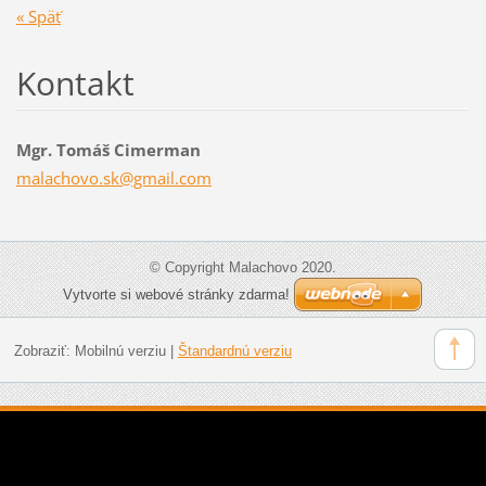
« Späť
Kontakt
Mgr. Tomáš Cimerman
malachov
o.sk@gma
il.com
© Copyright Malachovo 2020.
Vytvorte si webové stránky zdarma!
Zobraziť:
Mobilnú verziu
|
Štandardnú verziu