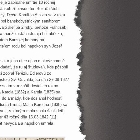
e je zapísané úmrtie 18 ročnej
 Jakub Steinsdorfer. Bez ďalších
zy. Dcéra Karolína Alojzia sa v roku
 bol banskobystrickým senátorom
alo ale iba 2 roky, pretože František
 za manžela Jána Juraja Leimböcka,
antom Banskej komory na
eľom rodu bol napokon syn Jozef
 ako jeho otec aj on mal významné
ladať, že tu aj študoval), kde pôsobil
i zobral Teréziu Edlerovú zo
stole Sv. Osvalda, sa dňa 27.08.1827
 sa im v rozpätí desiatich rokov
 Karola (1832) a Karola (1835) sa
l do armády, kde dosiahol hodnosť
céra Emília Mária Karolína (1838) sa
veri, s ktorým mala spolu šesť detí,
mer 43 ročný dňa 16.03.1842.
[11]
rát nevydala a napokon umrela