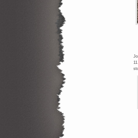
Ďa
Jo
11
st
Je