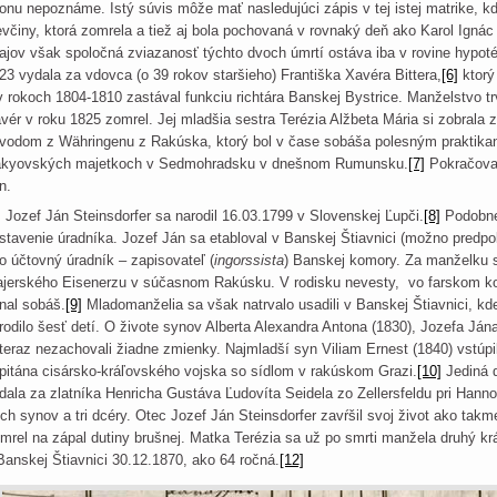
onu nepoznáme. Istý súvis môže mať nasledujúci zápis v tej istej matrike, kd
evčiny, ktorá zomrela a tiež aj bola pochovaná v rovnaký deň ako Karol Ignác
ajov však spoločná zviazanosť týchto dvoch úmrtí ostáva iba v rovine hypoté
23 vydala za vdovca (o 39 rokov staršieho) Františka Xavéra Bittera,
[6]
ktorý
v rokoch 1804-1810 zastával funkciu richtára Banskej Bystrice. Manželstvo trv
vér v roku 1825 zomrel. Jej mladšia sestra Terézia Alžbeta Mária si zobrala
vodom z Währingenu z Rakúska, ktorý bol v čase sobáša polesným praktik
kyovských majetkoch v Sedmohradsku v dnešnom Rumunsku.
[7]
Pokračovat
n.
zef Ján Steinsdorfer sa narodil 16.03.1799 v Slovenskej Ľupči.
[8]
Podobne
stavenie úradníka. Jozef Ján sa etabloval v Banskej Štiavnici (možno predpok
o účtovný úradník – zapisovateľ (
ingorssista
) Banskej komory. Za manželku s
ajerského Eisenerzu v súčasnom Rakúsku. V rodisku nevesty, vo farskom ko
nal sobáš.
[9]
Mladomanželia sa však natrvalo usadili v Banskej Štiavnici, kde
rodilo šesť detí. O živote synov Alberta Alexandra Antona (1830), Jozefa Jána
teraz nezachovali žiadne zmienky. Najmladší syn Viliam Ernest (1840) vstúpi
pitána cisársko-kráľovského vojska so sídlom v rakúskom Grazi.
[10]
Jediná d
dala za zlatníka Henricha Gustáva Ľudovíta Seidela zo Zellersfeldu pri Hanno
och synov a tri dcéry. Otec Jozef Ján Steinsdorfer zavŕšil svoj život ako tak
mrel na zápal dutiny brušnej. Matka Terézia sa už po smrti manžela druhý k
Banskej Štiavnici 30.12.1870, ako 64 ročná.
[12]