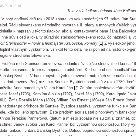
.03.2019 22:18
Text z výsledkov bádania Jána Balkov
prvý aprílový deň roku 2018 zomrel vo veku nedožitých 97. rokov Ján Stei
siteľ Rádu slovenského národného povstania II. triedy a mnohých ďalších v
dnietila k napísaniu týchto riadkov, ako aj kontaktovanie pána Jána Balkovica
jinné súvislosti a lokality súradníc steinsdorferovského rodu, čo naznačil a
olf Steinsdorfer – horár a lesmajster Kráľovskej komory
.
[1]
Z výsledkov jeho b
doplnil vlastným výskumom, vznikol tento detailnejší pohľad na historicko-gen
regióne stredného Slovenska.
stóriu rodu Steinsdorferovcov sa podarilo súvislejšie sledovať od konca 18.
ekoľko nejasností, ktoré sa nepodarilo odstrániť. Keď sme chceli poodhaliť k
Banskej Bystrici. V banskobystrických cirkevných matrikách sme našli dosiaľ
einsdorferovcov. Prvý raz sa v Banskej Bystrici spomínajú v roku 1789, keď s
nželke Anne narodil syn Viliam Karol Ján.
[2]
Za ním nasledovalo ešte deväť ď
nest Jozef (1796), Karolína Alojzia (1797), Jozef Ján (1799), Karol Ignác Jak
801), Žofia Rozália Mária (1802), Viliam Ján Ernest (1804) a Ján Ernest Jozef
einsdorfer po príchode do Banskej Bystrice zastával významné funkcie v B
ade, kde bol jeho správcom. Ešte predtým ako sa stal plnoprávnym banskob
Annou Teréziou Pannerovou (dátum a miesto sobáša nie sú zatiaľ známe), dcé
schner. Jánov svokor Ján Karol Panner bol významnou osobnosťou, ktorý vy
dobí funkciu richtára Banskej Bystrice. Ďalšou poprednou osobnosťou spriaz