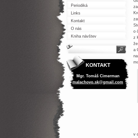
Gl
Periodiká
za
Kr
Links
za
Kontakt
St
O nás
o 
Kniha návštev
z 
že
a 
na
mo
KONTAKT
Mgr. Tomáš Cimerman
malachov
o.sk@gma
il.com
O 
v 