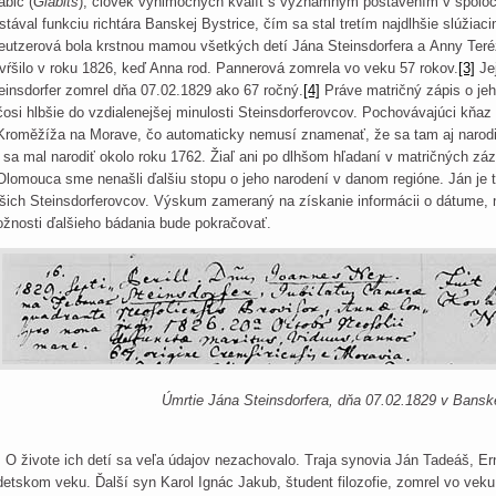
abič (
Glabits
), človek výnimočných kvalít s významným postavením v spoločno
stával funkciu richtára Banskej Bystrice, čím sa stal tretím najdlhšie slúžiac
eutzerová bola krstnou mamou všetkých detí Jána Steinsdorfera a Anny Teré
vŕšilo v roku 1826, keď Anna rod. Pannerová zomrela vo veku 57 rokov.
[3]
Jej
einsdorfer zomrel dňa 07.02.1829 ako 67 ročný.
[4]
Práve matričný zápis o jeh
čosi hlbšie do vzdialenejšej minulosti Steinsdorferovcov. Pochovávajúci kňaz 
Kroměžíža na Morave, čo automaticky nemusí znamenať, že sa tam aj narodil
 sa mal narodiť okolo roku 1762. Žiaľ ani po dlhšom hľadaní v matričných z
Olomouca sme nenašli ďalšiu stopu o jeho narodení v danom regióne. Ján j
šich Steinsdorferovcov. Výskum zameraný na získanie informácii o dátume, m
žnosti ďalšieho bádania bude pokračovať.
Úmrtie Jána Steinsdorfera, dňa 07.02.1829 v Banske
živote ich detí sa veľa údajov nezachovalo. Traja synovia Ján Tadeáš, Ern
detskom veku. Ďalší syn Karol Ignác Jakub, študent filozofie, zomrel vo veku