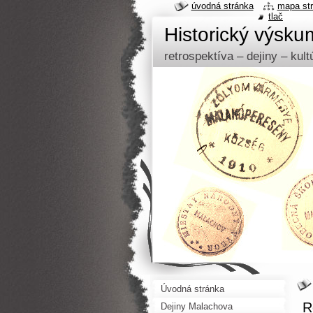
úvodná stránka
mapa st
tlač
Historický výsk
retrospektíva – dejiny – kul
Úvodná stránka
R
Dejiny Malachova