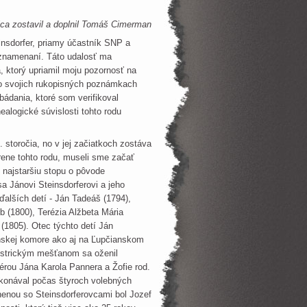
ica zostavil a doplnil Tomáš Cimerman
nsdorfer, priamy účastník SNP a
yznamenaní. Táto udalosť ma
, ktorý upriamil moju pozornosť na
j vo svojich rukopisných poznámkach
ádania, ktoré som verifikoval
ealogické súvislosti tohto rodu
 storočia, no v jej začiatkoch zostáva
orene tohto rodu, museli sme začať
 najstaršiu stopu o pôvode
a Jánovi Steinsdorferovi a jeho
alších detí - Ján Tadeáš (1794),
ub (1800), Terézia Alžbeta Mária
 (1805). Otec týchto detí Ján
anskej komore ako aj na Ľupčianskom
ystrickým mešťanom sa oženil
rou Jána Karola Pannera a Žofie rod.
konával počas štyroch volebných
nenou so Steinsdorferovcami bol Jozef