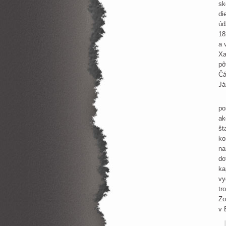
sk
di
úd
18
a 
Xa
pô
Čá
Já
Jo
po
ak
št
ko
na
do
ka
vy
tr
Zo
v 