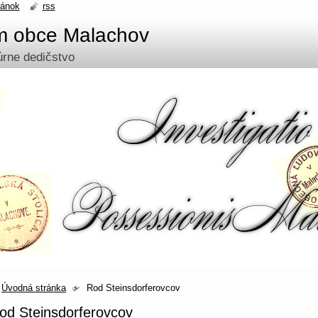
ránok
rss
um obce Malachov
túrne dedičstvo
Úvodná stránka
Rod Steinsdorferovcov
od Steinsdorferovcov