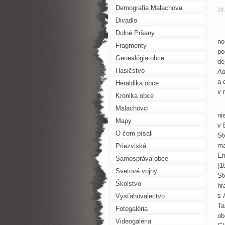
Demografia Malachova
28
Divadlo
V 
Dolné Pršany
no
Fragmenty
po
Genealógia obce
de
Hasičstvo
Ad
a 
Heraldika obce
v 
Kronika obce
Hi
Malachovci
ni
Mapy
v 
O čom písali
St
ma
Priezviská
Er
Samospráva obce
(1
Svetové vojny
St
Školstvo
hr
s 
Vysťahovalectvo
Ta
Fotogaléria
ob
Videogaléria