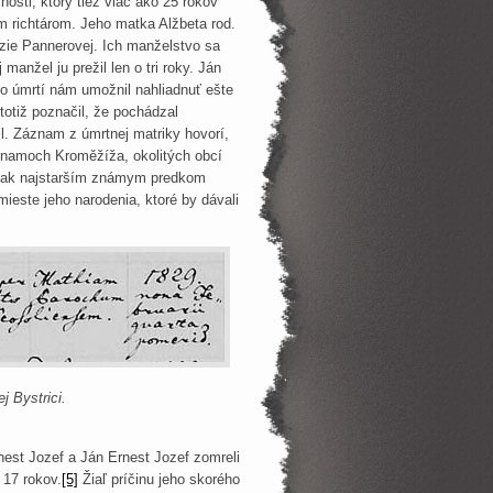
sti, ktorý tiež viac ako 25 rokov
im richtárom. Jeho matka Alžbeta rod.
zie Pannerovej. Ich manželstvo sa
 manžel ju prežil len o tri roky. Ján
o úmrtí nám umožnil nahliadnuť ešte
totiž poznačil, že pochádzal
. Záznam z úmrtnej matriky hovorí,
áznamoch Kroměžíža, okolitých obcí
e tak najstarším známym predkom
ieste jeho narodenia, ktoré by dávali
j Bystrici.
est Jozef a Ján Ernest Jozef zomreli
 17 rokov.
[5]
Žiaľ príčinu jeho skorého