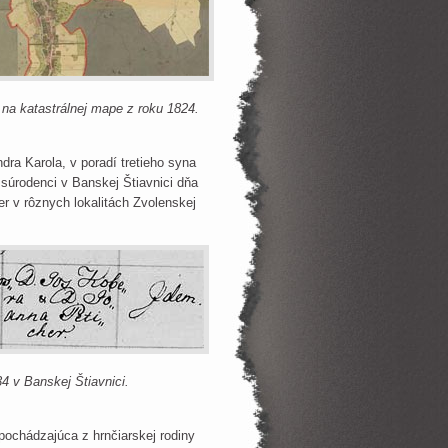
na katastrálnej mape z roku 1824.
dra Karola, v poradí tretieho syna
o súrodenci v Banskej Štiavnici dňa
r v rôznych lokalitách Zvolenskej
4 v Banskej Štiavnici.
chádzajúca z hrnčiarskej rodiny