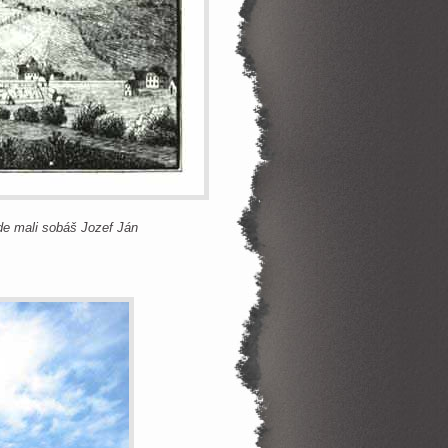
kde mali sobáš Jozef Ján