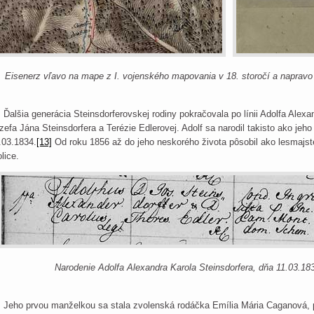
Eisenerz vľavo na mape z I. vojenského mapovania v 18. storočí a napravo 
lšia generácia Steinsdorferovskej rodiny pokračovala po línii Adolfa Alexan
zefa Jána Steinsdorfera a Terézie Edlerovej. Adolf sa narodil takisto ako jeh
.03.1834.
[13]
Od roku 1856 až do jeho neskorého života pôsobil ako lesmajste
olice.
Narodenie Adolfa Alexandra Karola Steinsdorfera, dňa 11.03.183
ho prvou manželkou sa stala zvolenská rodáčka Emília Mária Caganová, po