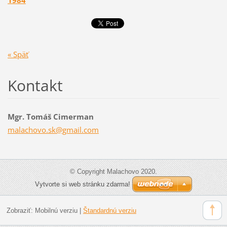
1984
« Späť
Kontakt
Mgr. Tomáš Cimerman
malachov
o.sk@gma
il.com
© Copyright Malachovo 2020.
Vytvorte si web stránku zdarma!
Zobraziť:
Mobilnú verziu
|
Štandardnú verziu