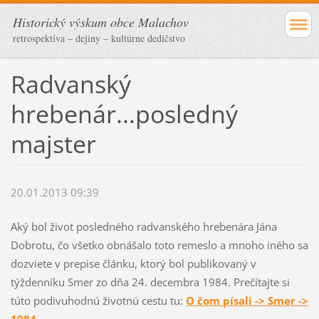
Historický výskum obce Malachov
retrospektíva – dejiny – kultúrne dedičstvo
Radvanský
hrebenár...posledný
majster
20.01.2013 09:39
Aký bol život posledného radvanského hrebenára Jána
Dobrotu, čo všetko obnášalo toto remeslo a mnoho iného sa
dozviete v prepise článku, ktorý bol publikovaný v
týždenníku Smer zo dňa 24. decembra 1984. Prečítajte si
túto podivuhodnú životnú cestu tu:
O čom písali -> Smer ->