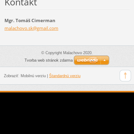
Kontakt
Mgr. Tomáš Cimerman
malachov
o.sk@gma
il.com
© Copyright Malachovo 2020.
Tvorba web stránok zdarma
Zobraziť:
Mobilnú verziu
|
Štandardnú verziu