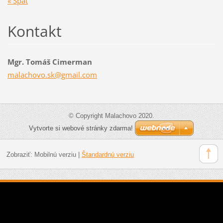
« Späť
Kontakt
Mgr. Tomáš Cimerman
malachov
o.sk@gma
il.com
© Copyright Malachovo 2020.
Vytvorte si webové stránky zdarma!
Zobraziť:
Mobilnú verziu
|
Štandardnú verziu