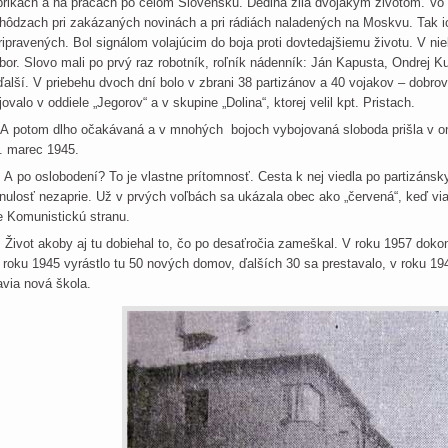
brikách a na prácach po celom Slovensku. Dedina žila dvojakým životom. Vo 
hôdzach pri zakázaných novinách a pri rádiách naladených na Moskvu. Tak ic
ipravených. Bol signálom volajúcim do boja proti dovtedajšiemu životu. V ni
bor. Slovo mali po prvý raz robotník, roľník nádenník: Ján Kapusta, Ondrej K
ďalší. V priebehu dvoch dní bolo v zbrani 38 partizánov a 40 vojakov – dobr
jovalo v oddiele „Jegorov“ a v skupine „Dolina“, ktorej velil kpt. Pristach.
potom dlho očakávaná a v mnohých bojoch vybojovaná sloboda prišla v on
. marec 1945.
po oslobodení? To je vlastne prítomnosť. Cesta k nej viedla po partizánsky
nulosť nezaprie. Už v prvých voľbách sa ukázala obec ako „červená“, keď via
e Komunistickú stranu.
vot akoby aj tu dobiehal to, čo po desaťročia zameškal. V roku 1957 dokon
 roku 1945 vyrástlo tu 50 nových domov, ďalších 30 sa prestavalo, v roku 19
avia nová škola.