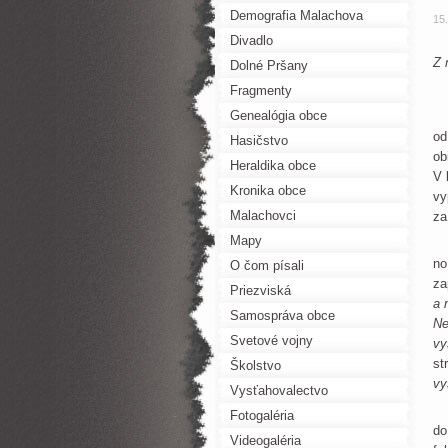
Demografia Malachova
15
Divadlo
Z 
Dolné Pršany
Fragmenty
Genealógia obce
Ro
od
Hasičstvo
ob
Heraldika obce
V 
Kronika obce
vy
Malachovci
za
Mapy
Ve
no
O čom písali
za
Priezviská
a 
Samospráva obce
Ne
Svetové vojny
vy
st
Školstvo
vy
Vysťahovalectvo
An
Fotogaléria
do
Videogaléria