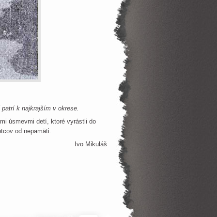
patrí k najkrajším v okrese.
 úsmevmi detí, ktoré vyrástli do
 otcov od nepamäti.
Ivo Mikuláš