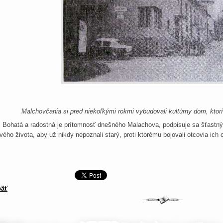
Malchovčania si pred niekoľkými rokmi vybudovali kultúrny dom, ktorí 
hatá a radostná je prítomnosť dnešného Malachova, podpisuje sa šťastnými
vého života, aby už nikdy nepoznali starý, proti ktorému bojovali otcovia ich
äť