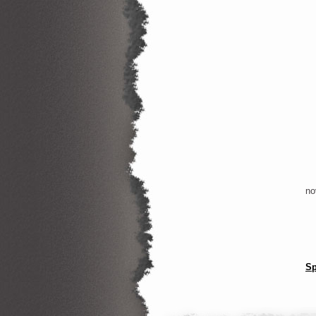
Bo
no
Sp