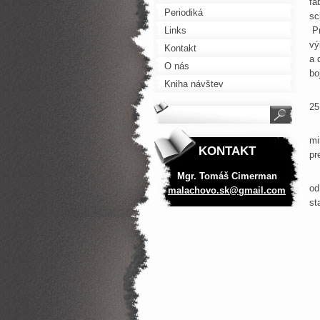
fa
Periodiká
sc
Links
Pr
vý
Kontakt
a 
O nás
bo
Kniha návštev
A 
25
A 
mi
KONTAKT
pr
Ži
Mgr. Tomáš Cimerman
od
malachov
o.sk@gma
il.com
st