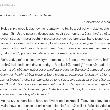
.12.2012 13:07
minulosti a prítomnosti našich dedín...
Publikované v týžd
k vzniku obce Malachov nie je známy, no to, že život bol v malachovskej dol
 nepamäti. Ústne podania dodnes zachovali spomienky na časy, keď sa ešt
idvoch stranách malej bystriny pretekajúcej dolinou prekvitali bane jedného
baniach na železo, ortuť a striebro, lopotili väzni. Tým čo nevypustili dušu n
pršaní trestu osadiť sa v blízkosti baní. Osadu založenú bývalými väzňami a
 „malú chovu“, pomenovali Malachovom a meno jej aj zostalo.
ľa vody prešlo malachovským potokom, zub času zrovnal so zemou hrdé síd
 drobný ľud biedil, ako dávno predtým. V roku 1934 vtedajší kronikár, riaditeľ 
písal:
„Veľa občanov našej obce chodí za prácou do Banskej Bystrice ako ro
nádenníci. Mnohí sú bez práce a žijú v biednych pomeroch. Odkázaní sú len
zamestnanosť v obci sa rozmohla od toho času, ako zastavila prácu súkenná
še 200 ľudí. Niet v obci ani jedného roľníka, ktorý by vyžil zo svojho majetku“
ránkach čítame:
„V Amerike žije z Malachova asi 20 ľudí, ktorí odišli do zá
sťahovalo 6 našich spoluobčanov“
.
i za tzv. slovenského štátu sa život v obci nezmenil. Tisovsko-tukovsko o
 Malachova, ako nakoniec ani nikde inde. No ľudia už boli iní. Všeličo videli a