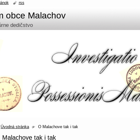
ránok
rss
um obce Malachov
túrne dedičstvo
Úvodná stránka
O Malachove tak i tak
 Malachove tak i tak