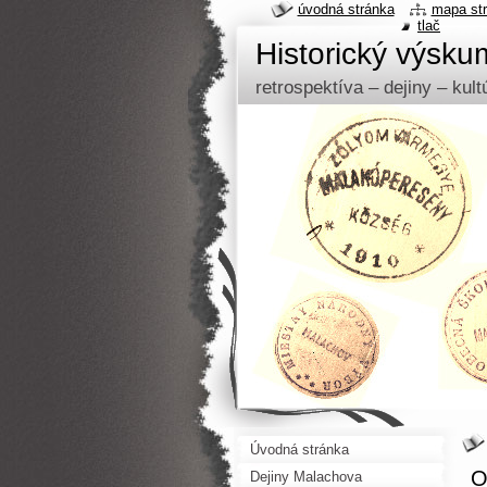
úvodná stránka
mapa st
tlač
Historický výsk
retrospektíva – dejiny – kul
Úvodná stránka
O
Dejiny Malachova