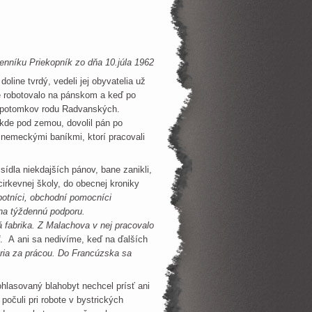
enníku Priekopník zo dňa 10.júla 1962
ine tvrdý, vedeli jej obyvatelia už
e robotovalo na pánskom a keď po
 z potomkov rodu Radvanských.
iekde pod zemou, dovolil pán po
 nemeckými baníkmi, ktorí pracovali
la niekdajších pánov, bane zanikli,
cirkevnej školy, do obecnej kroniky
botníci, obchodní pomocníci
 na týždennú podporu.
 fabrika. Z Malachova v nej pracovalo
. A ani sa nedivíme, keď na ďalších
moria za prácou. Do Francúzska sa
hlasovaný blahobyt nechcel prísť ani
 počuli pri robote v bystrických