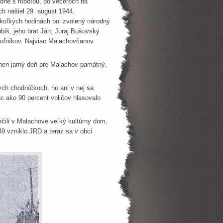
dne s robotou, po večeroch na
h našiel 29. august 1944.
ekoľkých hodinách bol zvolený národný
ubiš, jeho brat Ján, Juraj Bušovský
ovoľníkov. Najviac Malachovčanov
en jarný deň pre Malachov pamätný,
ch chodníčkoch, no ani v nej sa
c ako 90 percent voličov hlasovalo
čili v Malachove veľký kultúrny dom,
49 vzniklo JRD a teraz sa v obci