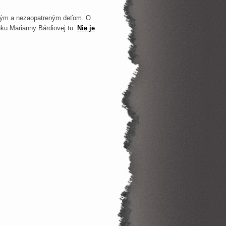
nným a nezaopatreným deťom. O
nku Marianny Bárdiovej tu:
Nie je