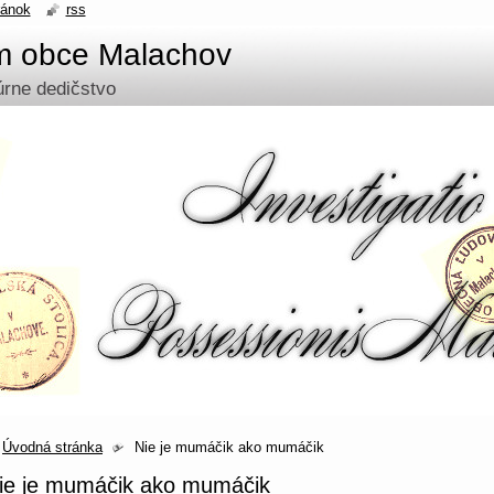
ránok
rss
um obce Malachov
túrne dedičstvo
Úvodná stránka
Nie je mumáčik ako mumáčik
ie je mumáčik ako mumáčik