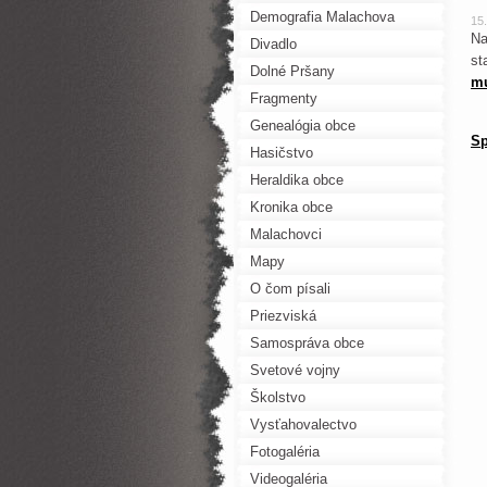
Demografia Malachova
15
Na
Divadlo
st
Dolné Pršany
m
Fragmenty
Genealógia obce
Sp
Hasičstvo
Heraldika obce
Kronika obce
Malachovci
Mapy
O čom písali
Priezviská
Samospráva obce
Svetové vojny
Školstvo
Vysťahovalectvo
Fotogaléria
Videogaléria