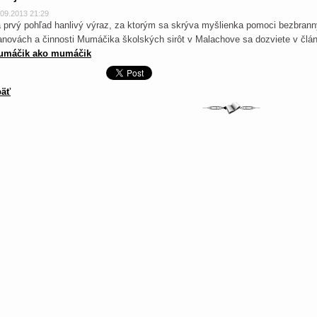
.09.2013 21:29
 prvý pohľad hanlivý výraz, za ktorým sa skrýva myšlienka pomoci bezbra
anovách a činnosti Mumáčika školských sirôt v Malachove sa dozviete v člá
umáčik ako mumáčik
äť