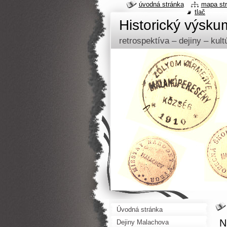
úvodná stránka
mapa st
tlač
Historický výsk
retrospektíva – dejiny – kul
Úvodná stránka
N
Dejiny Malachova