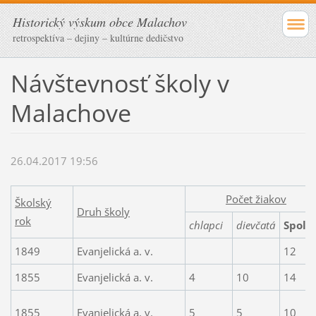
Historický výskum obce Malachov
retrospektíva – dejiny – kultúrne dedičstvo
Návštevnosť školy v
Malachove
26.04.2017 19:56
Počet žiakov
Školský
Druh školy
rok
chlapci
dievčatá
Spolu
1849
Evanjelická a. v.
12
1855
Evanjelická a. v.
4
10
14
1855
Evanjelická a. v.
5
5
10