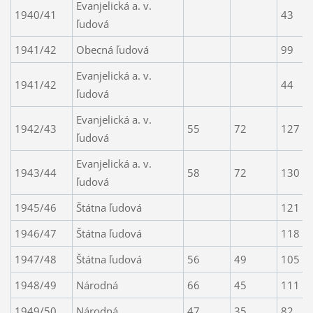
Evanjelická a. v.
1940/41
43
ľudová
1941/42
Obecná ľudová
99
Evanjelická a. v.
1941/42
44
ľudová
Evanjelická a. v.
1942/43
55
72
127
ľudová
Evanjelická a. v.
1943/44
58
72
130
ľudová
1945/46
Štátna ľudová
121
1946/47
Štátna ľudová
118
1947/48
Štátna ľudová
56
49
105
1948/49
Národná
66
45
111
1949/50
Národná
47
35
82