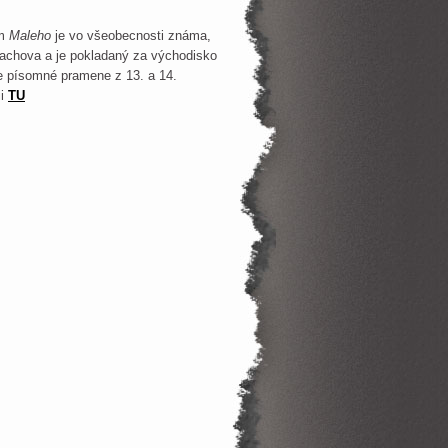
om
Maleho
je vo všeobecnosti známa,
alachova a je pokladaný za východisko
ie písomné pramene z 13. a 14.
ii
TU