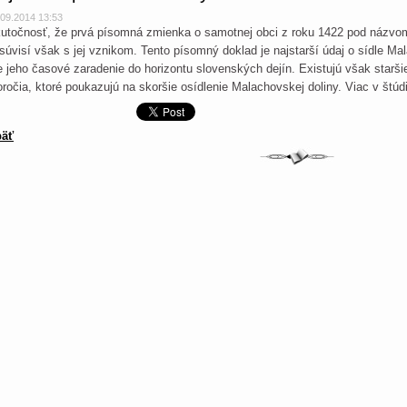
.09.2014 13:53
utočnosť, že prvá písomná zmienka o samotnej obci z roku 1422 pod názv
súvisí však s jej vznikom. Tento písomný doklad je najstarší údaj o sídle M
e jeho časové zaradenie do horizontu slovenských dejín. Existujú však starš
oročia, ktoré poukazujú na skoršie osídlenie Malachovskej doliny. Viac v štúd
äť