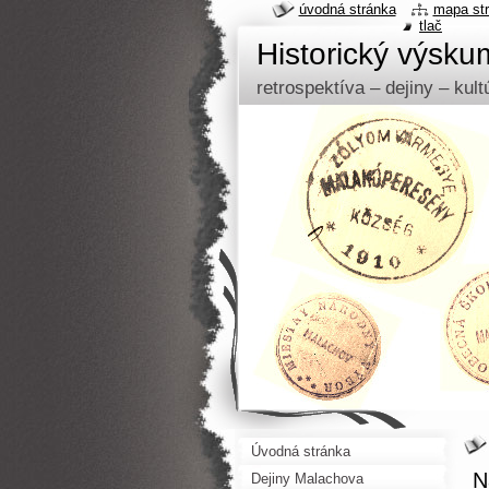
úvodná stránka
mapa st
tlač
Historický výsk
retrospektíva – dejiny – kul
Úvodná stránka
N
Dejiny Malachova