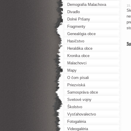
Demografia Malachova
15
Sk
Divadlo
ne
Dolné Pršany
pr
Fragmenty
st
Genealógia obce
Hasičstvo
Sp
Heraldika obce
Kronika obce
Malachovci
Mapy
O čom písali
Priezviská
Samospráva obce
Svetové vojny
Školstvo
Vysťahovalectvo
Fotogaléria
Videogaléria