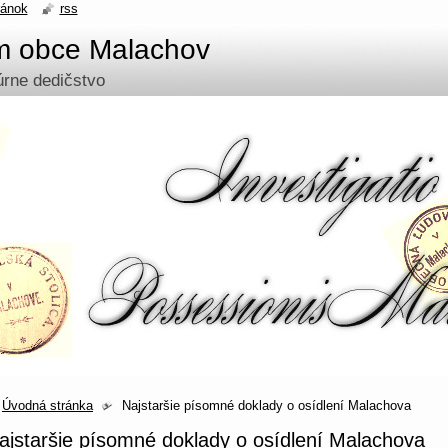
ránok
rss
um obce Malachov
túrne dedičstvo
Úvodná stránka
Najstaršie písomné doklady o osídlení Malachova
ajstaršie písomné doklady o osídlení Malachova