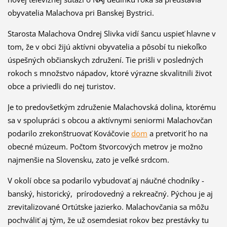
obyvatelia Malachova pri Banskej Bystrici.
Starosta Malachova Ondrej Slivka vidí šancu uspieť hlavne v
tom, že v obci žijú aktívni obyvatelia a pôsobí tu niekoľko
úspešných občianskych združení. Tie prišli v posledných
rokoch s množstvo nápadov, ktoré výrazne skvalitnili život
obce a priviedli do nej turistov.
Je to predovšetkým združenie Malachovská dolina, ktorému
sa v spolupráci s obcou a aktívnymi seniormi Malachovčan
podarilo zrekonštruovať Kováčovie
dom
a pretvoriť ho na
obecné múzeum. Počtom štvorcových metrov je možno
najmenšie na Slovensku, zato je veľké srdcom.
V okolí obce sa podarilo vybudovať aj náučné chodníky -
banský, historický, prírodovedný a rekreačný. Pýchou je aj
zrevitalizované Ortútske jazierko. Malachovčania sa môžu
pochváliť aj tým, že už osemdesiat rokov bez prestávky tu