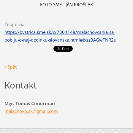
FOTO SME - JÁN KROŠLÁK
Čítajte viac:
https://bystrica.sme.sk/c/7304148/malachovcania-sa-
pobiju-o-naj-dedinku-slovenska.html#ixzz3AGwTNR2u
« Späť
Kontakt
Mgr. Tomáš Cimerman
malachov
o.sk@gma
il.com