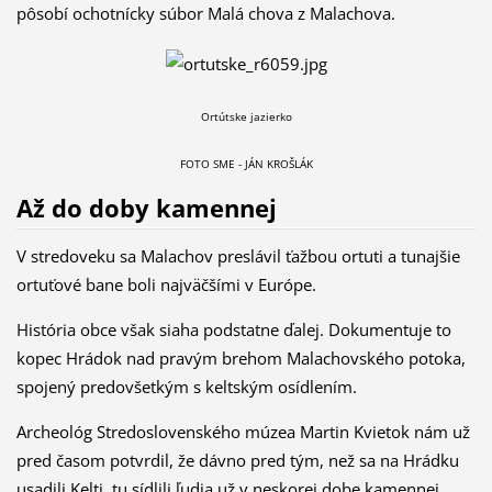
pôsobí ochotnícky súbor Malá chova z Malachova.
Ortútske jazierko
FOTO SME - JÁN KROŠLÁK
Až do doby kamennej
V stredoveku sa Malachov preslávil ťažbou ortuti a tunajšie
ortuťové bane boli najväčšími v Európe.
História obce však siaha podstatne ďalej. Dokumentuje to
kopec Hrádok nad pravým brehom Malachovského potoka,
spojený predovšetkým s keltským osídlením.
Archeológ Stredoslovenského múzea Martin Kvietok nám už
pred časom potvrdil, že dávno pred tým, než sa na Hrádku
usadili Kelti, tu sídlili ľudia už v neskorej dobe kamennej