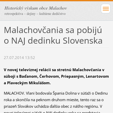
Historický výskum obce Malachov
retrospektíva – dejiny – kultúrne dedičstvo
Malachovčania sa pobijú
o NAJ dedinku Slovenska
27.07.2014 13:52
V novej televíznej relácii sa stretnú Malachovčania v
súboji s Baďanom, Čerhovom, Priepasným, Lenartovom
a Plaveckým Mikulášom.
MALACHOV. Vlani bodovala Špania Dolina v súťaži o Dedinu
roka a skončila na peknom druhom mieste, tento raz sa o
priazeň Slovákov uchádza ďalšia obec z nášho regiónu. V
novej televíznej súťaži o NAJ dedinku roka sa predstavia