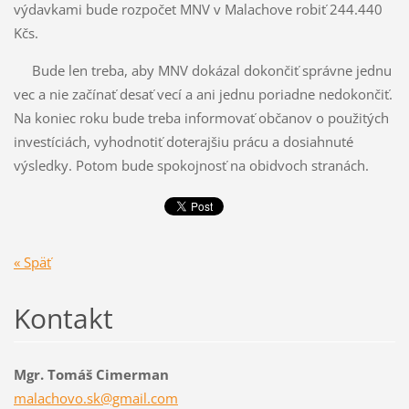
výdavkami bude rozpočet MNV v Malachove robiť 244.440
Kčs.
Bude len treba, aby MNV dokázal dokončiť správne jednu
vec a nie začínať desať vecí a ani jednu poriadne nedokončiť.
Na koniec roku bude treba informovať občanov o použitých
investíciách, vyhodnotiť doterajšiu prácu a dosiahnuté
výsledky. Potom bude spokojnosť na obidvoch stranách.
« Späť
Kontakt
Mgr. Tomáš Cimerman
malachov
o.sk@gma
il.com