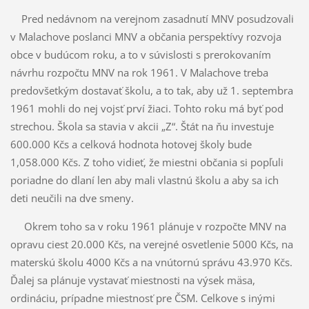
Pred nedávnom na verejnom zasadnutí MNV posudzovali
v Malachove poslanci MNV a občania perspektívy rozvoja
obce v budúcom roku, a to v súvislosti s prerokovaním
návrhu rozpočtu MNV na rok 1961. V Malachove treba
predovšetkým dostavať školu, a to tak, aby už 1. septembra
1961 mohli do nej vojsť prví žiaci. Tohto roku má byť pod
strechou. Škola sa stavia v akcii „Z“. Štát na ňu investuje
600.000 Kčs a celková hodnota hotovej školy bude
1,058.000 Kčs. Z toho vidieť, že miestni občania si popľuli
poriadne do dlaní len aby mali vlastnú školu a aby sa ich
deti neučili na dve smeny.
Okrem toho sa v roku 1961 plánuje v rozpočte MNV na
opravu ciest 20.000 Kčs, na verejné osvetlenie 5000 Kčs, na
materskú školu 4000 Kčs a na vnútornú správu 43.970 Kčs.
Ďalej sa plánuje vystavať miestnosti na výsek mäsa,
ordináciu, prípadne miestnosť pre ČSM. Celkove s inými