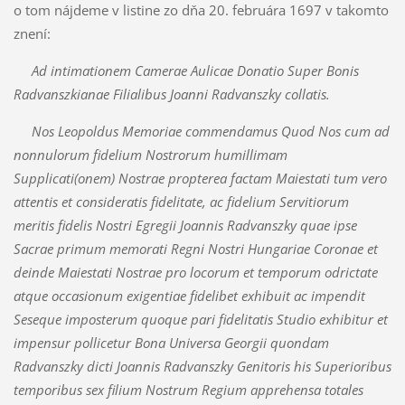
o tom nájdeme v listine zo dňa 20. februára 1697 v takomto
znení:
Ad intimationem Camerae Aulicae Donatio Super Bonis
Radvanszkianae Filialibus Joanni Radvanszky collatis.
Nos Leopoldus Memoriae commendamus Quod Nos cum ad
nonnulorum fidelium Nostrorum humillimam
Supplicati(onem) Nostrae propterea factam Maiestati tum vero
attentis et consideratis fidelitate, ac fidelium Servitiorum
meritis fidelis Nostri Egregii Joannis Radvanszky quae ipse
Sacrae primum memorati Regni Nostri Hungariae Coronae et
deinde Maiestati Nostrae pro locorum et temporum odrictate
atque occasionum exigentiae fidelibet exhibuit ac impendit
Seseque imposterum quoque pari fidelitatis Studio exhibitur et
impensur pollicetur Bona Universa Georgii quondam
Radvanszky dicti Joannis Radvanszky Genitoris his Superioribus
temporibus sex filium Nostrum Regium apprehensa totales