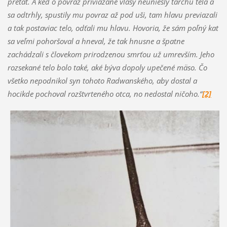
preťať. A keď o povraz priviazané vlasy neuniesly ťarchu tela a
sa odtrhly, spustily mu povraz až pod uši, tam hlavu previazali
a tak postaviac telo, odťali mu hlavu. Hovoria, že sám poľný kat
sa veľmi pohoršoval a hneval, že tak hnusne a špatne
zachádzali s človekom prirodzenou smrťou už umrevším. Jeho
rozsekané telo bolo také, aké býva dopoly upečené mäso. Čo
všetko nepodnikol syn tohoto Radwanského, aby dostal a
hocikde pochoval rozštvrteného otca, no nedostal ničoho.“
[2]