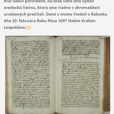
Kráľ udelil potvrdené, na znak čoho sme vydali
svedeckú listinu, ktorú sme riadne v zhromaždení
urodzených prečítali. Dané v meste Viedeň v Rakúsku
dňa 20. februára Roku Pána 1697 Naším Kráľom
Leopoldom.
[5]