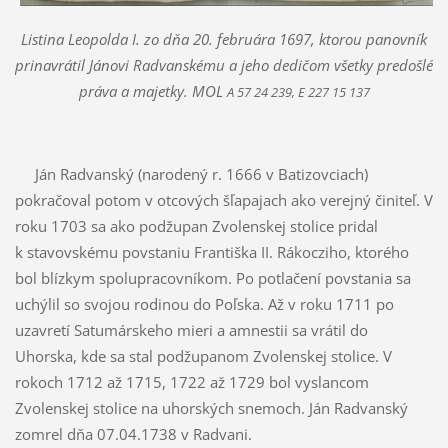
Listina Leopolda I. zo dňa 20. februára 1697, ktorou panovník
prinavrátil Jánovi Radvanskému a jeho dedičom všetky predošlé
práva a majetky. MOL
A 57 24 239, E 227 15 137
Ján Radvanský (narodený r. 1666 v Batizovciach)
pokračoval potom v otcových šľapajach ako verejný činiteľ. V
roku 1703 sa ako podžupan Zvolenskej stolice pridal
k stavovskému povstaniu Františka II. Rákocziho, ktorého
bol blízkym spolupracovníkom. Po potlačení povstania sa
uchýlil so svojou rodinou do Poľska. Až v roku 1711 po
uzavretí Satumárskeho mieri a amnestii sa vrátil do
Uhorska, kde sa stal podžupanom Zvolenskej stolice. V
rokoch 1712 až 1715, 1722 až 1729 bol vyslancom
Zvolenskej stolice na uhorských snemoch. Ján Radvanský
zomrel dňa 07.04.1738 v Radvani.