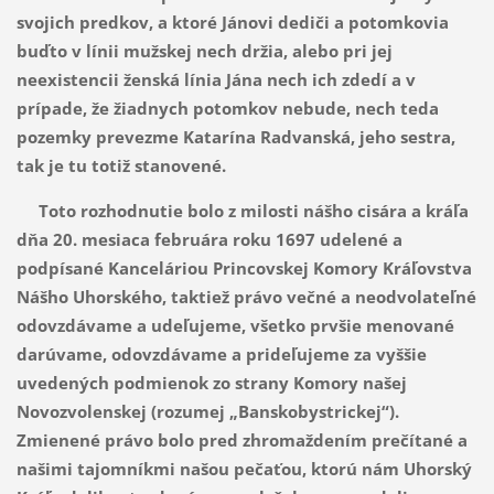
svojich predkov, a ktoré Jánovi dediči a potomkovia
buďto v línii mužskej nech držia, alebo pri jej
neexistencii ženská línia Jána nech ich zdedí a v
prípade, že žiadnych potomkov nebude, nech teda
pozemky prevezme Katarína Radvanská, jeho sestra,
tak je tu totiž stanovené.
Toto rozhodnutie bolo z milosti nášho cisára a kráľa
dňa 20. mesiaca februára roku 1697 udelené a
podpísané Kanceláriou Princovskej Komory Kráľovstva
Nášho Uhorského, taktiež právo večné a neodvolateľné
odovzdávame a udeľujeme, všetko prvšie menované
darúvame, odovzdávame a prideľujeme za vyššie
uvedených podmienok zo strany Komory našej
Novozvolenskej (rozumej „Banskobystrickej“).
Zmienené právo bolo pred zhromaždením prečítané a
našimi tajomníkmi našou pečaťou, ktorú nám Uhorský