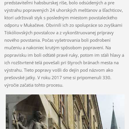
predstaviteľmi habsburskej ríše, bolo odsúdených a pre
výstrahu popravených 24 uhorských mešťanov a šľachticov,
ktorí udržovali styk s posledným miestom povstaleckého
odporu v Mukačeve. Obvinili ich zo spolupráce so zvyškami
Tököliovských povstalcov a z vykonštruovanej prípravy
nového povstania. Počas vyšetrovania boli podrobení
mučeniu a nakoniec krutým spôsobom popravení. Na
popravisku im boli odťaté pravé ruky, potom im sťali hlavy a
ich rozštvrtené telá povešali pri štyroch bránach mesta na
výstrahu. Tieto popravy vošli do dejín pod názvom ako
prešovské jatky. V roku 2017 sme si pripomenuli 330.
výročie začatia tohto procesu.