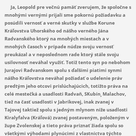
Ja, Leopold pre večnú pamäť zverujem, že spoločne s
mnohými vernými prijali sme pokornú požiadavku a
posúdili vernosť a verné skutky v službe Korune
Kráľovstva Uhorského od nášho verného Jána
Radvanského ktorý na mnohých miestach a v
mnohých časoch v prípade núdze svoju vernosť
preukázal a v neposlednom rade ktorý stále svoju
usilovnosť neváhal využiť. Totiž tento syn po nebohom
Jurajovi Radvanskom spolu s ďalšími piatimi synmi
nášho Kráľovstva neváhal požiadať o udelenie práv
predtým jeho otcovi prislúchajúcich, totižto práva na
celé mestečká a usadlosti Radvaň, SKubín¸ Malachov,
tiež na časť usadlosti v Jabríkovej, inak zvanej v
Tajovej taktiež spolu s jedným mlynom niže usadlosti
Kiralyfalva (Kráľová) zvanej postaveným, položeným v
župe Zvolenskej a tieto práva priznať žiada spolu so
všetkými výhodami plynúcimi z vlastníctva týchto