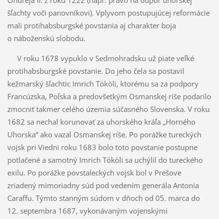
Ondreja II. z roku 1222 (napr. právo na odpor uhorskej
šľachty voči panovníkovi). Vplyvom postupujúcej reformácie
mali protihabsburgské povstania aj charakter boja
o náboženskú slobodu.
V roku 1678 vypuklo v Sedmohradsku už piate veľké
protihabsburgské povstanie. Do jeho čela sa postavil
kežmarský šľachtic Imrich Tököli, ktorému sa za podpory
Francúzska, Poľska a predovšetkým Osmanskej ríše podarilo
zmocniť takmer celého územia súčasného Slovenska. V roku
1682 sa nechal korunovať za uhorského kráľa „Horného
Uhorska“ ako vazal Osmanskej ríše. Po porážke tureckých
vojsk pri Viedni roku 1683 bolo toto povstanie postupne
potlačené a samotný Imrich Tököli sa uchýlil do tureckého
exilu. Po porážke povstaleckých vojsk bol v Prešove
zriadený mimoriadny súd pod vedením generála Antonia
Caraffu. Týmto stanným súdom v dňoch od 05. marca do
12. septembra 1687, vykonávaným vojenskými