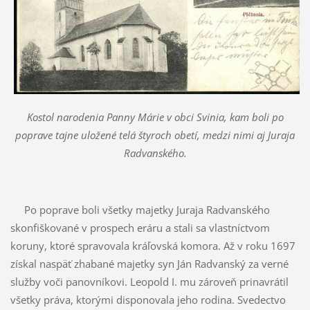
Kostol narodenia Panny Márie v obci Svinia, kam boli po
poprave tajne uložené telá štyroch obetí, medzi nimi aj Juraja
Radvanského.
Po poprave boli všetky majetky Juraja Radvanského
skonfiškované v prospech eráru a stali sa vlastníctvom
koruny, ktoré spravovala kráľovská komora. Až v roku 1697
získal naspäť zhabané majetky syn Ján Radvanský za verné
služby voči panovníkovi. Leopold I. mu zároveň prinavrátil
všetky práva, ktorými disponovala jeho rodina. Svedectvo