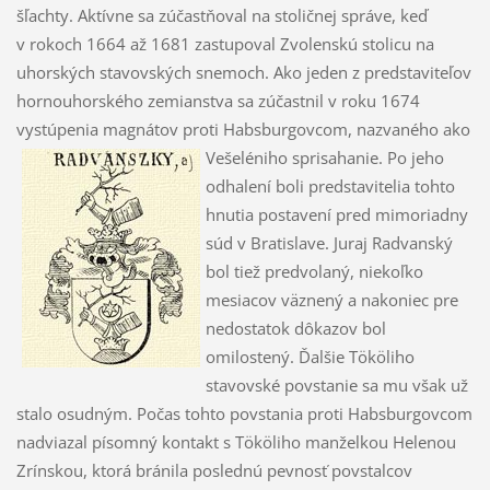
šľachty. Aktívne sa zúčastňoval na stoličnej správe, keď
v rokoch 1664 až 1681 zastupoval Zvolenskú stolicu na
uhorských stavovských snemoch. Ako jeden z predstaviteľov
hornouhorského zemianstva sa zúčastnil v roku 1674
vystúpenia magnátov proti Habsburgovcom,
nazvaného ako
Vešeléniho sprisahanie. Po jeho
odhalení boli predstavitelia tohto
hnutia postavení pred mimoriadny
súd v Bratislave. Juraj Radvanský
bol tiež predvolaný, niekoľko
mesiacov väznený a nakoniec pre
nedostatok dôkazov bol
omilostený. Ďalšie Tököliho
stavovské povstanie sa mu však už
stalo osudným. Počas tohto povstania proti Habsburgovcom
nadviazal písomný kontakt s Tököliho manželkou Helenou
Zrínskou, ktorá bránila poslednú pevnosť povstalcov