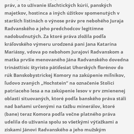
práv, a to užívanie šľachtických kúrií, panských
majetkov, hostinca a iných úžitkov spomenutých v
starších listinách o výnose práv pre nebohého Juraja
Radvanského a jeho predchodcov legitímne
nadobudnutých. Za ktoré práva zložila podľa
kráľovského výmeru urodzená pani Jana Katarína
Mariássy, vdova po nebohom Jurajovi Radvanskom a
matka prvšie menovaného Jána Radvanského dovedna
trinásťtisíc štyristo päťďesiat Uhorských florénov do
rúk Banskobystrickej Komory na zakúpenie míľníkov,
ľudovo zvaných „Hochstein“ na označenie Stolici
patriaceho lesa a na zakúpenie lesov v prv zmienenej
oblasti situovaných, ktoré podľa banského práva stáli
nad baňami určenými na ťažbu minerálov, ktoré
(bane) teraz Komora podľa večne platného práva
udelila do užívania spolu so všetkými výťažkami a
ziskami Jánovi Radvanského a jeho mužským