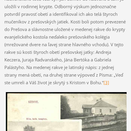
uložili v rodinnej krypte. Odborný výskum jednoznačne
potvrdil pravosť obetí a identifikoval ich ako telá štyroch
mučeníkov z prešovských jatiek. Kosti boli potom prevezené
do Prešova a slávnostne uložené v medenej rakve do krypty
evanjelického kostola neďaleko prešovského kolégia
(mrežované dvere na ľavej strane hlavného vchodu). V tejto
rakve sú kosti štyroch obetí prešovskej jatky: Andreja
Keczera, Juraja Radvanského, Jána Bertóka a Gabriela
Palástyho. Na medenej rakve je latinský nápis: z jednej
strany mená obetí, na druhej strane výpoveď z Písma: „Veď
ste umreli a Váš život je skrytý s Kristom v Bohu.“
[3]