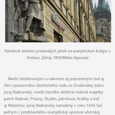
Pamätník obetiam prešovských jatiek na evanjelickom kolégiu v
Prešove. (Zdroj: TASR/Milan Kapusta)
Medzi obžalovanými a nakoniec aj popravenými bol aj
člen významného šľachtického rodu vo Zvolenskej stolici
Juraj Radvanský, medzi ktorého dedičné rodové majetky
patrili Radvaň, Pršany, Skubín, Jabríková, Králiky a tiež
aj Malachov. Juraj Radvanský narodený v roku 1645 bol
jedným z predstaviteľov evanjelickej opozície uhorskej