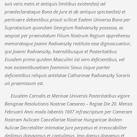
suis veris metis et antiquis limitibus existen(tes) ad
praedeclarataque Bona de Jure et ab antiquo spectan(tes) et
perticaere debentibus prouti scilicet Eadem Universa Bona per
Supratactum quondam Georgium Radvanszky possessa, ac
aexpost per praenotatum Filium Nostrum Regium apprehensu
memoratoque Joanni Radvanszky restituta esse dignoscuantur,
ipsi Joanni Radvanszky, haeredibusque et Posteritatibus
Eiusdem primo quidem Masculini iist vero deficientibus, vel
non existentibusetiam foeminini Sexus iisque pariter
deficientibus reliquis antelatae Catharinae Radvanszky Sororis
uti praemissum est.
Eiusdem Carnalis et Merinae Universis Posteritatibus vigore
Benignae Resolutionis Nostrae Caesareo – Regiae Die 20. Mensis
Februarii Anni modo labentis 1697 infrascriptum per Cameram
Nostram Aulicam Cancellariae Nostrae Hungaricae ibidem
Aulicae Decretaliter intimatae Jure perpetuo et irrevocabiliter
dedimus donavimus et contulimus, Imo damus donamus et