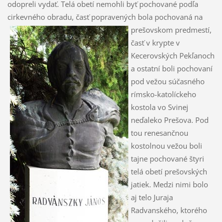
odopreli vydať. Telá obetí nemohli byť pochované podľa
cirkevného obradu, časť popravených bola pochovaná na
prešovskom
predmestí,
časť v krypte v
Kecerovských Pekľanoch
a ostatní boli pochovaní
pod vežou súčasného
rímsko-katolíckeho
kostola vo Svinej
neďaleko Prešova. Pod
tou renesančnou
kostolnou vežou boli
tajne pochované štyri
telá obetí prešovských
jatiek. Medzi nimi bolo
aj telo Juraja
Radvanského, ktorého