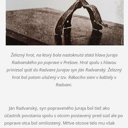
Železný hrot, na ktorý bola nastoknutá sťatá hlava Juraja
Radvanského po poprave v Prešove. Hrot spolu s hlavou
priniesol späť do Radvane Jurajov syn Ján Radvanský. Železný
hrot bol potom uložený v tzv. Rákociho sieni v kaštiely v
Radvani.
Ján Radvanský, syn popraveného Juraja bol tiež ako
účastník povstania spolu s otcom postavený pred súd ale po
poprave otca bol omilostený. Mŕtve otcove telo mu však