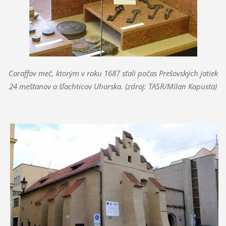
Caraffov meč, ktorým v roku 1687 sťali počas Prešovských jatiek
24 mešťanov a šľachticov Uhorska. (zdroj: TASR/Milan Kapusta)