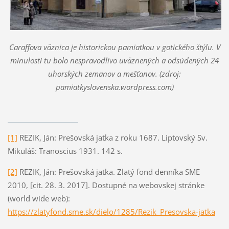
Caraffova väznica je historickou pamiatkou v gotického štýlu. V
minulosti tu bolo nespravodlivo uväznených a odsúdených 24
uhorských zemanov a mešťanov. (zdroj:
pamiatkyslovenska.wordpress.com)
[1]
REZIK, Ján: Prešovská jatka z roku 1687. Liptovský Sv.
Mikuláš: Tranoscius 1931. 142 s.
[2]
REZIK, Ján: Prešovská jatka. Zlatý fond denníka SME
2010, [cit. 28. 3. 2017]. Dostupné na webovskej stránke
(world wide web):
https://zlatyfond.sme.sk/dielo/1285/Rezik_Presovska-jatka