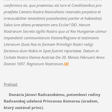
conferimus eo, quo praemissu est Iure et Conditionibus pro
praefata Camera Nostra Novizoliensi reservatis perpetuo et
irrevocabiliter tenen(tem) possiden(tes) pariter et haben(tes).
Salvo Iure alieno praesertim vero Ecclar? DEI. Harum
Nostrarum Secreto sigillo Nostro quo ut Rex Hungariae utimur
impendenti communitarum Visione/Regione et testimonio
Literarum Quas Nos in formam Primilegii Nostri redigi
faciemus dum Nobis in Spee fuerint reportatae. Datum in
Civitate Nostra Vienna Austriae Die 20. Mensis Februarii Anno
Domini 1697. Regnorum Nostrorum.
[4]
Preklad:
Donácia Jánovi Radvanskému, potomkovi rodiny
Radvanskej udelená Princovou Komorou (úradom,
ktorý zastával princ).