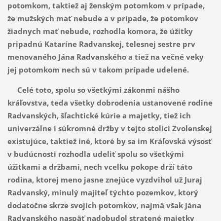
potomkom, taktiež aj ženským potomkom v prípade,
že mužských mať nebude a v prípade, že potomkov
žiadnych mať nebude, rozhodla komora, že úžitky
pripadnú Kataríne Radvanskej, telesnej sestre prv
menovaného Jána Radvanského a tiež na večné veky
jej potomkom nech sú v takom prípade udelené.
Celé toto, spolu so všetkými zákonmi nášho
kráľovstva, teda všetky dobrodenia ustanovené rodine
Radvanských, šľachtické kúrie a majetky, tiež ich
univerzálne i súkromné držby v tejto stolici Zvolenskej
existujúce, taktiež iné, ktoré by sa im Kráľovská výsosť
v budúcnosti rozhodla udeliť spolu so všetkými
úžitkami a držbami, nech vcelku pokope drží táto
rodina, ktorej meno jasne znejúce vyzdvihol už Juraj
Radvanský, minulý majiteľ týchto pozemkov, ktorý
dodatočne skrze svojich potomkov, najmä však Jána
Radvanského naspäť nadobudol stratené majetky