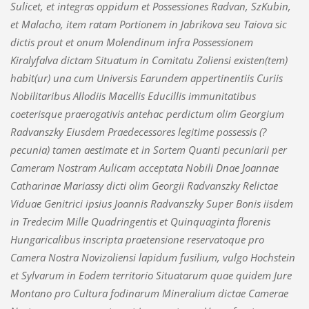
Sulicet, et integras oppidum et Possessiones Radvan, SzKubin,
et Malacho, item ratam Portionem in Jabrikova seu Taiova sic
dictis prout et onum Molendinum infra Possessionem
Kiralyfalva dictam Situatum in Comitatu Zoliensi existen(tem)
habit(ur) una cum Universis Earundem appertinentiis Curiis
Nobilitaribus Allodiis Macellis Educillis immunitatibus
coeterisque praerogativis antehac perdictum olim Georgium
Radvanszky Eiusdem Praedecessores legitime possessis (?
pecunia) tamen aestimate et in Sortem Quanti pecuniarii per
Cameram Nostram Aulicam acceptata Nobili Dnae Joannae
Catharinae Mariassy dicti olim Georgii Radvanszky Relictae
Viduae Genitrici ipsius Joannis Radvanszky Super Bonis iisdem
in Tredecim Mille Quadringentis et Quinquaginta florenis
Hungaricalibus inscripta praetensione reservatoque pro
Camera Nostra Novizoliensi lapidum fusilium, vulgo Hochstein
et Sylvarum in Eodem territorio Situatarum quae quidem Jure
Montano pro Cultura fodinarum Mineralium dictae Camerae