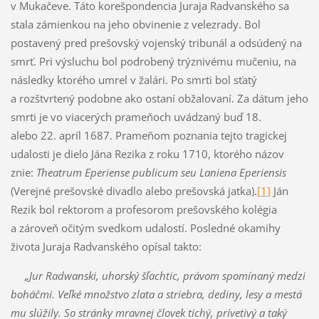
v Mukačeve. Táto korešpondencia Juraja Radvanského sa
stala zámienkou na jeho obvinenie z velezrady. Bol
postavený pred prešovský vojenský tribunál a odsúdený na
smrť. Pri výsluchu bol podrobený trýznivému mučeniu, na
následky ktorého umrel v žalári. Po smrti bol sťatý
a rozštvrtený podobne ako ostaní obžalovaní. Za dátum jeho
smrti je vo viacerých prameňoch uvádzaný buď 18.
alebo 22. apríl 1687. Prameňom poznania tejto tragickej
udalosti je dielo Jána Rezika z roku 1710, ktorého názov
znie:
Theatrum Eperiense publicum seu Laniena Eperiensis
(Verejné prešovské divadlo alebo prešovská jatka).
[1]
Ján
Rezik bol rektorom a profesorom prešovského kolégia
a zároveň očitým svedkom udalostí. Posledné okamihy
života Juraja Radvanského opísal takto:
„Jur Radwanski, uhorský šľachtic, právom spomínaný medzi
boháčmi. Veľké množstvo zlata a striebra, dediny, lesy a mestá
mu slúžily. So stránky mravnej človek tichý, prívetivý a taký