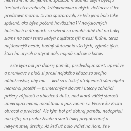
trestaní otcovrahovia, kráľovrahovia a akých zločincov si len
predstaviť možno. Diváci spozorovali, že telo jeho bolo také
spálené, ako býva pečená hovädzina.] V nevýslovných
bolestiach a útrapách sa svieral za mnohé dlhé dni na holej
slame na zemi tento kedysi najšťastnejší medzi ľuďmi, teraz
najúbohejší bedár, hodný sľutovania všetkých, vyjmúc tých,
ktorí ho utýrali a utýrať dali, najmä sudcov a katov.
Ešte kým bol pri dobrej pamäti, predvídajúc smrť, úpenlive
a prenikave v plači si prosil nejakého kňaza zo svojho
náboženstva, aby mu — keď sa v toľkej utrápenosti sám nijako
nemohol potešiť — primeranými slovami útechy zaháňal
príšery zúfalosti a ubiedenú dušu, nad ktorú väčšej starosti
umierajúci nemá, modlitbou a požívaním sv. Večere ku Kristu
obracal a priviedol. Ale kým bol pri dobrej pamäti, nedopriali
mu tejto, na prahu života a smrti takej prepotrebnej a
nevyhnutnej útechy. Až keď už bolo vidieť na ňom, že v