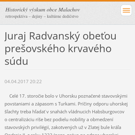
Historický výskum obce Malachov
retrospektíva – dejiny – kultúrne dedičstvo
Juraj Radvanský obeťou
prešovského krvavého
súdu
04.04.2017 20:22
Celé 17. storočie bolo v Uhorsku poznačené stavovskými
povstaniami a zápasom s Turkami. Príčiny odporu uhorskej
šľachty treba hľadať v snahách vládnucich Habsburgovcov
o centralizáciu ríše bez podielu nobility a obmedzení
stavovských privilégií, zakotvených už v Zlatej bule kráľa