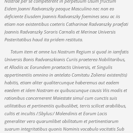
Nostrae per se competerent in perpetuum Usum fructum
Eidem Joanni Radvanszky peoque Masculino nec non eo
deficiente Eiusdem Joannis Radvanszky foemines sexu ac iis
etiam non existentibus coeteris Catharinae Radvanszky praefati
Joannis Radvanszky Sororis Carnalis et Merinae Universis
Posteritatibus haud ita pridem restituta.
Totum item et omne Ius Nostrum Regium si quod in iamfatis
Universis Bonis Radvanszkianis Curiis praeterea Nobilitaribus,
et Allodiis ac Eorundem praetactis Universis, et Singulis
appertinentiis omnino in antelato Comitatu Zoliensi existen(tis)
habitis, etiam aliter qualitercunque haberemus aut eadem
eaedem et idem Nostram ex quibuscunque causis Viis modis et
rationibus concernerent Maiestate simul cum cunctis suis
utilitatibus et pertinentiis quibuslibet, terris scilicet arabilibus,
cultis et incultis /:Sbylus:/ Molendinis et Eorum Locis
generaliter vero quarumlibet obilitatum et pertinentiarum
suarum integritatibus quonis Nominis vocabulo vocitatis Sub