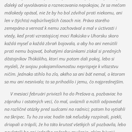
ďaleký od vyvolávania a roznecovania nepokojov, že sa mečom
málokedy opásal, nie že by ho bol zdvihol proti niekomu, ani
len v (týchto) najbúrlivejších časoch nie. Práva starého
zemepána a vernosť k nemu zachovával a mal v úctivosti i
vtedy, keď proti vzrastajúcej moci Rakúska v Uhorsku skoro
každá myseľ a každá zbraň bojovala, a aby ho ani nenútili
proti nemu bojovať, bohatými darúnkami získal si predných
dôstojníkov Thököliho, ktorí mu potom dali pokoj, lebo si
mysleli, že svojou pokojamilovnosťou neprispeje k víťazstvu
ničím. Jednako stihlo ho zlo, akého sa ani báť nemal, o ktorom
sa mu ani nesnívalo; to sa prihodilo i jemu, čo najprednejším.
V mesiaci februári priviezli ho do Prešova a, pozbaviac ho
záprahu i ostatných vecí, čo mal, uväznili a nútili odpovedať
na rozličné otázky pred sudcami na radnici; potom ho vytiahli
na škripec. Tu ho za viac hodín tak neľudsky rozpínali, piekli,
driapali a trápili, že ho táto krutosť všetkých síl pozbavila, lebo
neušetrili ho ani jedného spôsobu mučenia, akým bývajú