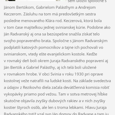
sem uložili spoločne s
Jánom Bertókom, Gabrielom Palásthym a Andrejom
Keczerom. Zásluhu na tom má predovšetkým sestra
posledne menovaného Klára rod. Keczerová, ktorá bola
v tom čase majiteľkou jednej svinianskej kúrie. Podobne ako
Ján Radvanský aj ona sa bezúspešne snažila získať telo
svojho popraveného brata. Spoločne s Jánom Radvanským
podplatili katových pomocníkov a tajne ich pochovali vo
svinianskom, vtedy ešte evanjelickom kostole. Keďže
v rovnaký deň boli okrem Juraja Radvanského popravení aj
Ján Bertók a Gabriel Palásthy, aj ich telá boli uložené
v rovnakom hrobe. V obci Svinia v roku 1930 pri oprave
kostolnej veže natrafili na ľudské kosti. Na základe svedectva
a údajov z Rezikovho diela začala deväťčlenná komisia robiť
vykopávky priamo pod vežou. Tam v sotva metrovej hĺbke
skutočne objavila zvyšky dubových rakiev a v nich zvyšky
kostier štyroch osôb, ale len s troma lebkami. Hlavu Juraja
Radvanského totiž vzal syn Ján domov do Radvane a tam ju