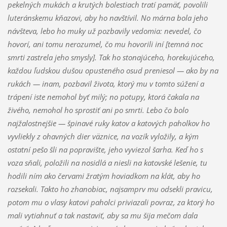
pekelných mukách a krutých bolestiach tratí pamäť, povolili
luteránskemu kňazovi, aby ho navštívil. No márna bola jeho
návšteva, lebo ho muky už pozbavily vedomia: nevedel, čo
hovorí, ani tomu nerozumel, čo mu hovorili iní [temná noc
smrti zastrela jeho smysly]. Tak ho stonajúceho, horekujúceho,
každou ľudskou dušou opusteného osud preniesol — ako by na
rukách — inam, pozbavil života, ktorý mu v tomto súžení a
trápení iste nemohol byť milý; no potupy, ktorá čakala na
živého, nemohol ho sprostiť ani po smrti. Lebo čo bolo
najžalostnejšie — špinavé ruky katov a katových paholkov ho
vyvliekly z ohavných dier väznice, na vozík vyložily, a kým
ostatní pešo šli na popravište, jeho vyviezol šarha. Keď ho s
voza sňali, položili na nosidlá a niesli na katovské lešenie, tu
hodili ním ako červami žratým hoviadkom na klát, aby ho
rozsekali. Takto ho zhanobiac, najsamprv mu odsekli pravicu,
potom mu o vlasy katovi paholci priviazali povraz, za ktorý ho
mali vytiahnuť a tak nastaviť, aby sa mu šija mečom dala