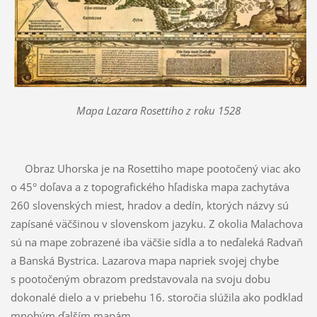
Mapa Lazara Rosettiho z roku 1528
Obraz Uhorska je na Rosettiho mape pootočený viac ako
o 45° doľava a z topografického hľadiska mapa zachytáva
260 slovenských miest, hradov a dedín, ktorých názvy sú
zapísané väčšinou v slovenskom jazyku. Z okolia Malachova
sú na mape zobrazené iba väčšie sídla a to neďaleká Radvaň
a Banská Bystrica. Lazarova mapa napriek svojej chybe
s pootočeným obrazom predstavovala na svoju dobu
dokonalé dielo a v priebehu 16. storočia slúžila ako podklad
mnohým ďalším mapám.