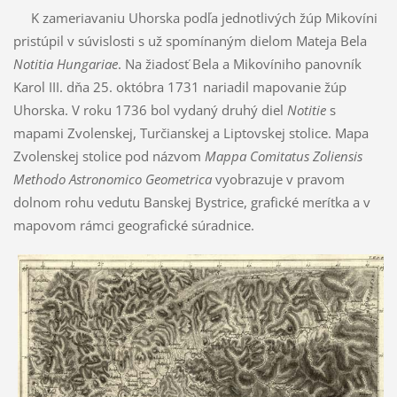
K zameriavaniu Uhorska podľa jednotlivých žúp Mikovíni
pristúpil v súvislosti s už spomínaným dielom Mateja Bela
Notitia
Hungariae
. Na žiadosť Bela a Mikovíniho panovník
Karol III. dňa 25. októbra 1731 nariadil mapovanie žúp
Uhorska. V roku 1736 bol vydaný druhý diel
Notitie
s
mapami Zvolenskej, Turčianskej a Liptovskej stolice. Mapa
Zvolenskej stolice pod názvom
Mappa Comitatus Zoliensis
Methodo Astronomico Geometrica
vyobrazuje v pravom
dolnom rohu vedutu Banskej Bystrice, grafické merítka a v
mapovom rámci geografické súradnice.