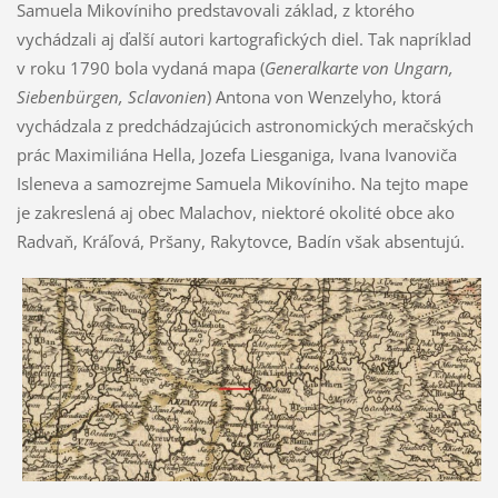
Samuela Mikovíniho predstavovali základ, z ktorého
vychádzali aj ďalší autori kartografických diel. Tak napríklad
v roku 1790 bola vydaná mapa (
Generalkarte von Ungarn,
Siebenbürgen, Sclavonien
) Antona von Wenzelyho, ktorá
vychádzala z predchádzajúcich astronomických meračských
prác Maximiliána Hella, Jozefa Liesganiga, Ivana Ivanoviča
Isleneva a samozrejme Samuela Mikovíniho. Na tejto mape
je zakreslená aj obec Malachov, niektoré okolité obce ako
Radvaň, Kráľová, Pršany, Rakytovce, Badín však absentujú.