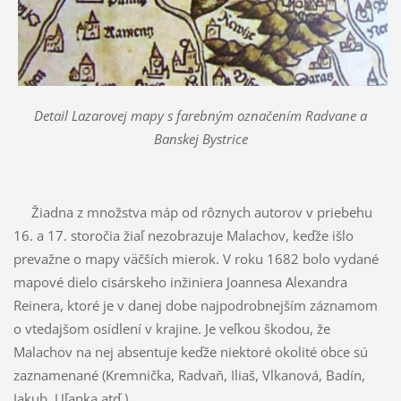
Detail Lazarovej mapy s farebným označením Radvane a
Banskej Bystrice
Žiadna z množstva máp od rôznych autorov v priebehu
16. a 17. storočia žiaľ nezobrazuje Malachov, keďže išlo
prevažne o mapy väčších mierok. V roku 1682 bolo vydané
mapové dielo cisárskeho inžiniera Joannesa Alexandra
Reinera, ktoré je v danej dobe najpodrobnejším záznamom
o vtedajšom osídlení v krajine. Je veľkou škodou, že
Malachov na nej absentuje keďže niektoré okolité obce sú
zaznamenané (Kremnička, Radvaň, Iliaš, Vlkanová, Badín,
Jakub, Uľanka atď.).