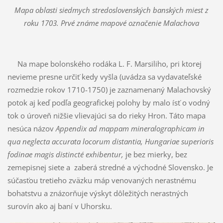
Mapa oblasti siedmych stredoslovenských banských miest z
roku 1703. Prvé známe mapové označenie Malachova
Na mape bolonského rodáka L. F. Marsiliho, pri ktorej
nevieme presne určiť kedy vyšla (uvádza sa vydavateľské
rozmedzie rokov 1710-1750) je zaznamenaný Malachovský
potok aj keď podľa geografickej polohy by malo ísť o vodný
tok o úroveň nižšie vlievajúci sa do rieky Hron. Táto mapa
nesúca názov
Appendix ad mappam mineralographicam in
qua neglecta accurata locorum distantia, Hungariae superioris
fodinae magis distincté exhibentur,
je bez mierky, bez
zemepisnej siete a zaberá stredné a východné Slovensko. Je
súčasťou tretieho zväzku máp venovaných nerastnému
bohatstvu a znázorňuje výskyt dôležitých nerastných
surovín ako aj baní v Uhorsku.