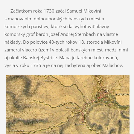
Začiatkom roka 1730 začal Samuel Mikovíni
s mapovaním dolnouhorských banských miest a
komorských panstiev, ktoré si dal vyhotoviť hlavný
komorský gróf barón Jozef Andrej Sternbach na vlastné
náklady. Do polovice 40-tych rokov 18. storočia Mikovíni
zameral viacero území v oblasti banských miest, medzi nimi
aj okolie Banskej Bystrice. Mapa je farebne kolorovaná,
vyšla v roku 1735 a je na nej zachytená aj obec Malachov.