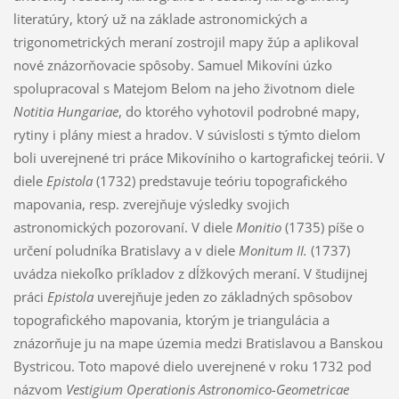
literatúry, ktorý už na základe astronomických a
trigonometrických meraní zostrojil mapy žúp a aplikoval
nové znázorňovacie spôsoby. Samuel Mikovíni úzko
spolupracoval s Matejom Belom na jeho životnom diele
Notitia Hungariae
, do ktorého vyhotovil podrobné mapy,
rytiny i plány miest a hradov. V súvislosti s týmto dielom
boli uverejnené tri práce Mikovíniho o kartografickej teórii. V
diele
Epistola
(1732) predstavuje teóriu topografického
mapovania, resp. zverejňuje výsledky svojich
astronomických pozorovaní. V diele
Monitio
(1735) píše o
určení poludníka Bratislavy a v diele
Monitum II.
(1737)
uvádza niekoľko príkladov z dĺžkových meraní. V študijnej
práci
Epistola
uverejňuje jeden zo základných spôsobov
topografického mapovania, ktorým je triangulácia a
znázorňuje ju na mape územia medzi Bratislavou a Banskou
Bystricou. Toto mapové dielo uverejnené v roku 1732 pod
názvom
Vestigium Operationis Astronomico-Geometricae