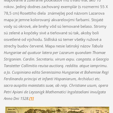
Mapovanie a zbieranie podkladov mu trvalo viac ako 10
rokov. Jediný dodnes zachovaný exemplár (s rozmermi 55 X
78,5 cm) Rosettiho diela známejšej pod názvom Lazarova
mapa je jemne kolorovaný akvarelovými farbami. Stojaté
vody sú okrové, ale brehy vôd sú lemované belaso. Stromy
sú zelené a kopčeky sivé a tieňované sú tak, akoby boli
osvetlené od východu. Sídliská sú temer všetky ružové a
strechy budov červené. Mapa nesie latinský názov
Tabula
Hungariae ad quatuor latera per Lazarum quondam Thomae
Strigonien. Cardin. Secretariu. virum expu. congesta. a Georgio
Tanstetter Collimitio reuisa auctiorq. reddita. atque iamprimu.
a Jo. Cuspiniano edita Serenissimo Hungariae et Bohemiae Regi
Ferdinando principi et infanti Hispaniarum, Archiduci etc.
sacra auspitio maiestatis suae, ob reip. Christiane usum, opera
Petri Apiani de Leyssnigk Mathematici Ingolstadiani invulgata
Anno Dni 1528.
[1]