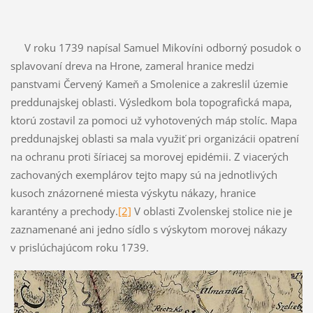
V roku 1739 napísal Samuel Mikovíni odborný posudok o
splavovaní dreva na Hrone, zameral hranice medzi
panstvami Červený Kameň a Smolenice a zakreslil územie
preddunajskej oblasti. Výsledkom bola topografická mapa,
ktorú zostavil za pomoci už vyhotovených máp stolíc. Mapa
preddunajskej oblasti sa mala využiť pri organizácii opatrení
na ochranu proti šíriacej sa morovej epidémii. Z viacerých
zachovaných exemplárov tejto mapy sú na jednotlivých
kusoch znázornené miesta výskytu nákazy, hranice
karantény a prechody.
[2]
V oblasti Zvolenskej stolice nie je
zaznamenané ani jedno sídlo s výskytom morovej nákazy
v prislúchajúcom roku 1739.