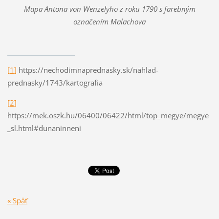
Mapa
Antona von Wenzelyho z roku 1790 s farebným
označením Malachova
[1]
https://nechodimnaprednasky.sk/nahlad-
prednasky/1743/kartografia
[2]
https://mek.oszk.hu/06400/06422/html/top_megye/megye
_sl.html#dunaninneni
« Späť